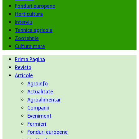
Fonduri europene
Horticultura
Interviu
Tehnica agricola
Zootehnie
Cultura mare
Prima Pagina
Revista
Articole
Agroinfo
Actualitate
Agroalimentar
Companii
Eveniment
Fermieri
Fonduri europene