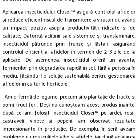
Aplicarea insecticidului Closer™ asigură controlul afidelor
și reduce eficient riscul de transmitere a virusurilor, având
un impact pozitiv asupra productivității ridicate și de
calitate. Datorită acțiunii sale sistemice și translaminare,
insecticidul pătrunde prin frunze și lăstari, asigurând
controlul eficient al afidelor în termen de 2-3 zile de la
aplicare. De asemenea, insecticidul oferă un avantaj
fermierilor prin degradarea rapidă în sol, fără a persista în
mediu, făcându-l o soluție sustenabilă pentru gestionarea
afidelor în culturile horticole.
„Am o fermă de legume, precum și o plantație de fructe și
pomi fructiferi. Deși nu cunoșteam acest produs înainte,
după ce am folosit insecticidul Closer™ pe ardei, roșii,
castraveți, vinete și pepeni, am observat rezultate
impresionante în producție. De exemplu, în seră aveam
probleme cu musculițele albe și afidele, iar după aplicarea