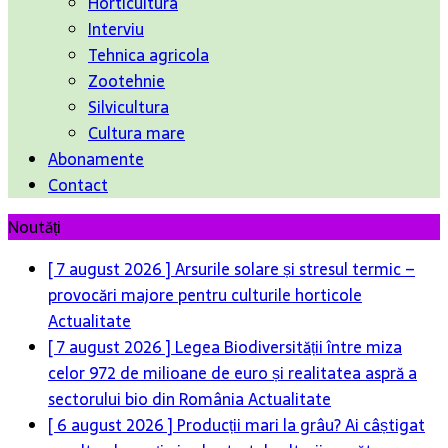
Horticultura
Interviu
Tehnica agricola
Zootehnie
Silvicultura
Cultura mare
Abonamente
Contact
Noutăți
[ 7 august 2026 ]
Arsurile solare și stresul termic –
provocări majore pentru culturile horticole
Actualitate
[ 7 august 2026 ]
Legea Biodiversității între miza
celor 972 de milioane de euro și realitatea aspră a
sectorului bio din România
Actualitate
[ 6 august 2026 ]
Producții mari la grâu? Ai câștigat