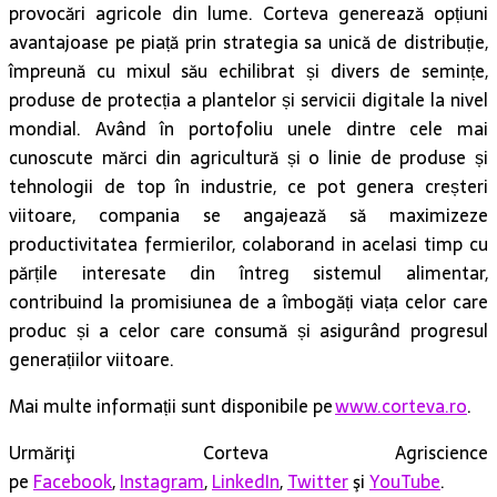
provocări agricole din lume. Corteva generează opțiuni
avantajoase pe piață prin strategia sa unică de distribuție,
împreună cu mixul său echilibrat și divers de semințe,
produse de protecția a plantelor și servicii digitale la nivel
mondial. Având în portofoliu unele dintre cele mai
cunoscute mărci din agricultură și o linie de produse și
tehnologii de top în industrie, ce pot genera creșteri
viitoare, compania se angajează să maximizeze
productivitatea fermierilor, colaborand in acelasi timp cu
părțile interesate din întreg sistemul alimentar,
contribuind la promisiunea de a îmbogăți viața celor care
produc și a celor care consumă și asigurând progresul
generațiilor viitoare.
Mai multe informații sunt disponibile pe
www.corteva.ro
.
Urmăriţi Corteva Agriscience
pe
Facebook
,
Instagram
,
LinkedIn
,
Twitter
şi
YouTube
.