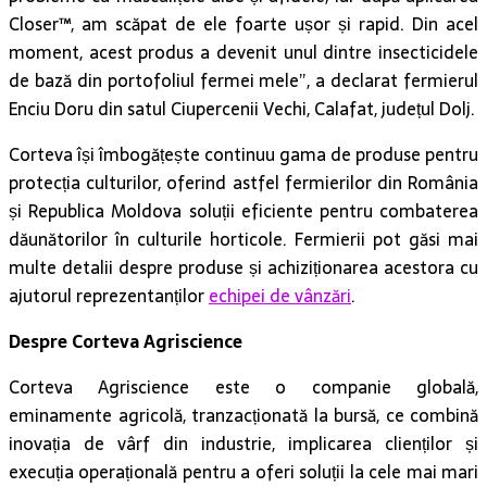
Closer™, am scăpat de ele foarte ușor și rapid. Din acel
moment, acest produs a devenit unul dintre insecticidele
de bază din portofoliul fermei mele”, a declarat fermierul
Enciu Doru din satul Ciupercenii Vechi, Calafat, județul Dolj.
Corteva își îmbogățește continuu gama de produse pentru
protecția culturilor, oferind astfel fermierilor din România
și Republica Moldova soluții eficiente pentru combaterea
dăunătorilor în culturile horticole. Fermierii pot găsi mai
multe detalii despre produse și achiziționarea acestora cu
ajutorul reprezentanților
echipei de vânzări
.
Despre Corteva Agriscience
Corteva Agriscience este o companie globală,
eminamente agricolă, tranzacționată la bursă, ce combină
inovația de vârf din industrie, implicarea clienților și
execuția operațională pentru a oferi soluții la cele mai mari