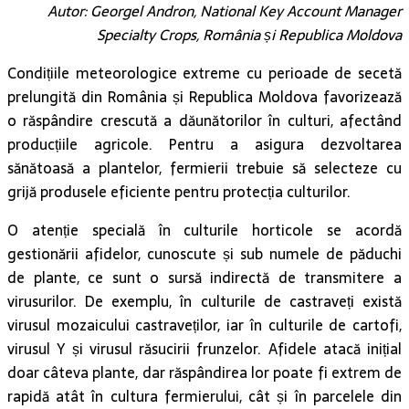
Autor: Georgel Andron, National Key Account Manager
Specialty Crops, România și Republica Moldova
Condițiile meteorologice extreme cu perioade de secetă
prelungită din România și Republica Moldova favorizează
o răspândire crescută a dăunătorilor în culturi, afectând
producțiile agricole. Pentru a asigura dezvoltarea
sănătoasă a plantelor, fermierii trebuie să selecteze cu
grijă produsele eficiente pentru protecția culturilor.
O atenție specială în culturile horticole se acordă
gestionării afidelor, cunoscute și sub numele de păduchi
de plante, ce sunt o sursă indirectă de transmitere a
virusurilor. De exemplu, în culturile de castraveți există
virusul mozaicului castraveților, iar în culturile de cartofi,
virusul Y și virusul răsucirii frunzelor. Afidele atacă inițial
doar câteva plante, dar răspândirea lor poate fi extrem de
rapidă atât în cultura fermierului, cât și în parcelele din