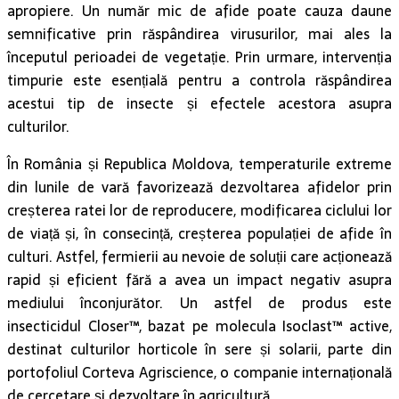
apropiere. Un număr mic de afide poate cauza daune
semnificative prin răspândirea virusurilor, mai ales la
începutul perioadei de vegetație. Prin urmare, intervenția
timpurie este esențială pentru a controla răspândirea
acestui tip de insecte și efectele acestora asupra
culturilor.
În România și Republica Moldova, temperaturile extreme
din lunile de vară favorizează dezvoltarea afidelor prin
creșterea ratei lor de reproducere, modificarea ciclului lor
de viață și, în consecință, creșterea populației de afide în
culturi. Astfel, fermierii au nevoie de soluții care acționează
rapid și eficient fără a avea un impact negativ asupra
mediului înconjurător. Un astfel de produs este
insecticidul Closer™, bazat pe molecula Isoclast™ active,
destinat culturilor horticole în sere și solarii, parte din
portofoliul Corteva Agriscience, o companie internațională
de cercetare și dezvoltare în agricultură.