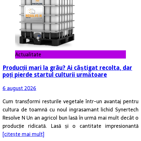
Actualitate
Producții mari la grâu? Ai câștigat recolta, dar
poți pierde startul culturii următoare
6 august 2026
Cum transformi resturile vegetale într-un avantaj pentru
cultura de toamnă cu noul ingrasamant lichid Synertech
Resolve N Un an agricol bun lasă în urmă mai mult decât o
producție ridicată. Lasă și o cantitate impresionantă
[citește mai mult]