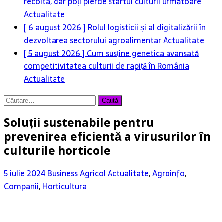
recolta, dar poți pierde startul culturii următoare
Actualitate
[ 6 august 2026 ]
Rolul logisticii și al digitalizării în
dezvoltarea sectorului agroalimentar
Actualitate
[ 5 august 2026 ]
Cum susține genetica avansată
competitivitatea culturii de rapiță în România
Actualitate
Caută
după:
Soluții sustenabile pentru
prevenirea eficientă a virusurilor în
culturile horticole
5 iulie 2024
Business Agricol
Actualitate
,
Agroinfo
,
Companii
,
Horticultura