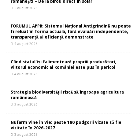
românești – De la birou direct în solar
5 august 2026
FORUMUL APPR: Sistemul Național Antigrindină nu poate
fi reluat în forma actuală, fără evaluări independente,
transparență și eficiență demonstrate
4 august 2026
Când statul își falimentează propriii producători,
viitorul economic al României este pus în pericol
4 august 2026
Strategia biodiversității riscă să îngroape agricultura
românească
3 august 2026
Nufarm Vine în Vie: peste 180 podgorii vizate să fie
vizitate în 2026-2027
3 august 2026