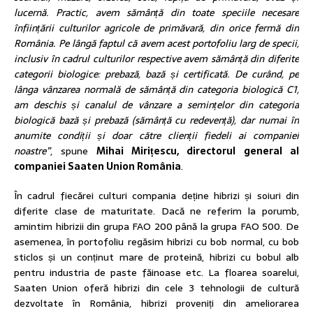
lucernă. Practic, avem sămânță din toate speciile necesare
înființării culturilor agricole de primăvară, din orice fermă din
România. Pe lângă faptul că avem acest portofoliu larg de specii,
inclusiv în cadrul culturilor respective avem sămânță din diferite
categorii biologice: prebază, bază și certificată. De curând, pe
lânga vânzarea normală de sămânță din categoria biologică C1,
am deschis și canalul de vânzare a semințelor din categoria
biologică bază și prebază (sămânță cu redevență), dar numai în
anumite condiții și doar către clienții fiedeli ai companiei
noastre”
, spune
Mihai Mirițescu, directorul general al
companiei Saaten Union România
.
În cadrul fiecărei culturi compania deține hibrizi și soiuri din
diferite clase de maturitate. Dacă ne referim la porumb,
amintim hibrizii din grupa FAO 200 până la grupa FAO 500. De
asemenea, în portofoliu regăsim hibrizi cu bob normal, cu bob
sticlos și un conținut mare de proteină, hibrizi cu bobul alb
pentru industria de paste făinoase etc. La floarea soarelui,
Saaten Union oferă hibrizi din cele 3 tehnologii de cultură
dezvoltate în România, hibrizi proveniți din ameliorarea