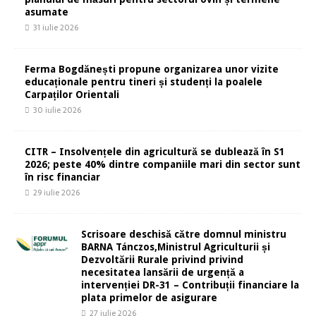
asumate
31 iulie 2026
Ferma Bogdănești propune organizarea unor vizite
educaționale pentru tineri și studenți la poalele
Carpaților Orientali
30 iulie 2026
CITR – Insolvențele din agricultură se dublează în S1
2026; peste 40% dintre companiile mari din sector sunt
în risc financiar
29 iulie 2026
Scrisoare deschisă către domnul ministru
BARNA Tánczos,Ministrul Agriculturii și
Dezvoltării Rurale privind privind
necesitatea lansării de urgență a
intervenției DR-31 – Contribuții financiare la
plata primelor de asigurare
27 iulie 2026