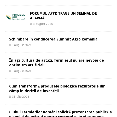
FORUMUL APPR TRAGE UN SEMNAL DE
ALARMĂ
3 august 2026
Schimbare în conducerea Summit Agro România
1 august 2026
În agricultura de astăzi, fermierul nu are nevoie de
optimism artificial!
1 august 2026
Cum transformă produsele biologice rezultatele din
câmp în decizii de investiții
31 iulie 2026
Clubul Fermierilor Români solicită prezentarea publică a
planului de măsuri pentru sectorul ovin și termene