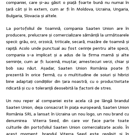
companiei, care și-au găsit o piață foarte bună nu numai în
țară cât și în extern, cum ar fi în Moldova, Ucraina, Ungaria,
Bulgaria, Slovacia și altele.
La portofoliul de toamnă, compania Saaten Union are în
producere, prelucrare și comercializare sămânță la următoarele
specii: grâu, orz, orzoică, triticale, secară, mazăre de toamnă și
rapiță. Acolo unde punctual au fost cerințe pentru alte specii,
compania s-a implicat și a adus de la firma mamă și alte
semințe, cum ar fi: lucernă, muștar, amestecuri verzi, chiar și
bob sau năut. Așadar, Saaten Union România poate fi
prezentă în orice fermă, cu o multitudine de soiuri și hibrizi
bine adaptați condițiilor din țara noastră, cu o productivitate
ridicată și cu o toleranță deosebită la factorii de stres.
Un nou reper al companiei este acela că pe lângă brandul
Saaten Union, deja consacrat în piața europeană, Saaten Union
România SRL a lansat în Ucraina un nou logo, un nou brand cu
denumirea Viterra Seed, din care vor face parte toate
culturile din portofoliul Saaten Union comercializate acolo. În
acest moment, brandul Viterra Seed este regăsit și în