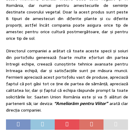
România, dar numai pentru amestecurile de semințe
destinate covorului vegetal. Doar la acest produs sunt peste
8 tipuri de amestecuri din diferite plante și cu diferite
proporții, astfel încât compania poate asigura orice tip de
amestec pentru orice cultură postmergătoare, dar și pentru
orice tip de sol.
Directorul companiei a arătat că toate aceste specii și soiuri
din portofoliu generează foarte multe eforturi din partea
întregii echipe, creează cunoștinte tehnice avansate pentru
întreaga echipă, dar și satisfacțiile sunt pe măsura muncii.
Fermierii apreciază acest portofoliu vast de produse, apreciază
faptul că pot găsi tot ce ține de partea de sămânță, apreciază
calitatea lor, dar și faptul că echipa răspunde prompt la toate
solicitările lor. Saaten Union România este și va fi alături de
partenerii săi, iar deviza:
“Ameliorăm pentru Viitor”
arată clar
direcția companiei.