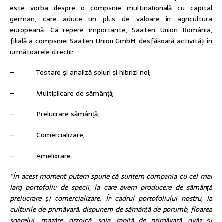
este vorba despre o companie multinațională cu capital
german, care aduce un plus de valoare în agricultura
europeană. Ca repere importante, Saaten Union România,
filială a companiei Saaten Union GmbH, desfășoară activități în
următoarele direcții:
– Testare și analiză soiuri și hibrizi noi;
– Multiplicare de sămânță;
– Prelucrare sămânță;
– Comercializare;
– Ameliorare.
“În acest moment putem spune că suntem compania cu cel mai
larg portofoliu de specii, la care avem producere de sămânță
prelucrare și comercializare. În cadrul portofoliului nostru, la
culturile de primăvară, dispunem de sămânță de porumb, floarea
soarelui, mazăre, orzoică, soia, rapiță de primăvară, ovăz și