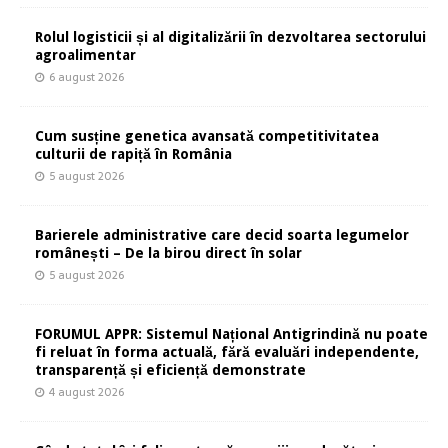
Rolul logisticii și al digitalizării în dezvoltarea sectorului
agroalimentar
6 august 2026
Cum susține genetica avansată competitivitatea
culturii de rapiță în România
5 august 2026
Barierele administrative care decid soarta legumelor
românești – De la birou direct în solar
5 august 2026
FORUMUL APPR: Sistemul Național Antigrindină nu poate
fi reluat în forma actuală, fără evaluări independente,
transparență și eficiență demonstrate
4 august 2026