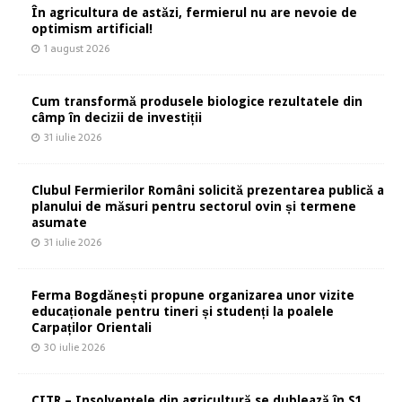
În agricultura de astăzi, fermierul nu are nevoie de
optimism artificial!
1 august 2026
Cum transformă produsele biologice rezultatele din
câmp în decizii de investiții
31 iulie 2026
Clubul Fermierilor Români solicită prezentarea publică a
planului de măsuri pentru sectorul ovin și termene
asumate
31 iulie 2026
Ferma Bogdănești propune organizarea unor vizite
educaționale pentru tineri și studenți la poalele
Carpaților Orientali
30 iulie 2026
CITR – Insolvențele din agricultură se dublează în S1