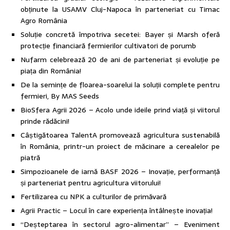
obținute la USAMV Cluj-Napoca în parteneriat cu Timac
Agro România
Soluție concretă împotriva secetei: Bayer și Marsh oferă
protecție financiară fermierilor cultivatori de porumb
Nufarm celebrează 20 de ani de parteneriat și evoluție pe
piața din România!
De la semințe de floarea-soarelui la soluții complete pentru
fermieri, By MAS Seeds
BioSfera Agrii 2026 – Acolo unde ideile prind viață și viitorul
prinde rădăcini!
Câștigătoarea TalentA promovează agricultura sustenabilă
în România, printr-un proiect de măcinare a cerealelor pe
piatră
Simpozioanele de iarnă BASF 2026 – Inovație, performanță
și parteneriat pentru agricultura viitorului!
Fertilizarea cu NPK a culturilor de primăvară
Agrii Practic – Locul în care experiența întâlnește inovația!
“Deșteptarea în sectorul agro-alimentar” – Eveniment