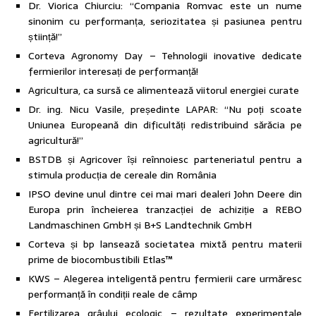
Dr. Viorica Chiurciu: “Compania Romvac este un nume
sinonim cu performanța, seriozitatea și pasiunea pentru
știință!”
Corteva Agronomy Day – Tehnologii inovative dedicate
fermierilor interesați de performanță!
Agricultura, ca sursă ce alimentează viitorul energiei curate
Dr. ing. Nicu Vasile, președinte LAPAR: “Nu poți scoate
Uniunea Europeană din dificultăți redistribuind sărăcia pe
agricultură!”
BSTDB și Agricover își reînnoiesc parteneriatul pentru a
stimula producția de cereale din România
IPSO devine unul dintre cei mai mari dealeri John Deere din
Europa prin încheierea tranzacției de achiziție a REBO
Landmaschinen GmbH și B+S Landtechnik GmbH
Corteva și bp lansează societatea mixtă pentru materii
prime de biocombustibili Etlas™
KWS – Alegerea inteligentă pentru fermierii care urmăresc
performanță în condiții reale de câmp
Fertilizarea grâului ecologic – rezultate experimentale