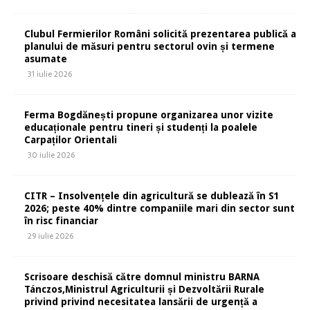
Clubul Fermierilor Români solicită prezentarea publică a
planului de măsuri pentru sectorul ovin și termene
asumate
31 iulie 2026
Ferma Bogdănești propune organizarea unor vizite
educaționale pentru tineri și studenți la poalele
Carpaților Orientali
30 iulie 2026
CITR – Insolvențele din agricultură se dublează în S1
2026; peste 40% dintre companiile mari din sector sunt
în risc financiar
29 iulie 2026
Scrisoare deschisă către domnul ministru BARNA
Tánczos,Ministrul Agriculturii și Dezvoltării Rurale
privind privind necesitatea lansării de urgență a