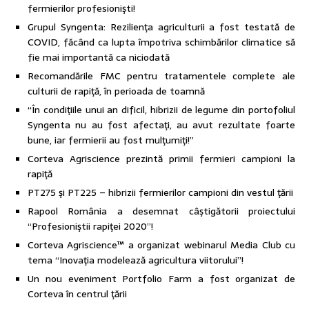
fermierilor profesionişti!
Grupul Syngenta: Rezilienţa agriculturii a fost testată de
COVID, făcând ca lupta împotriva schimbărilor climatice să
fie mai importantă ca niciodată
Recomandările FMC pentru tratamentele complete ale
culturii de rapiţă, în perioada de toamnă
“În condiţiile unui an dificil, hibrizii de legume din portofoliul
Syngenta nu au fost afectaţi, au avut rezultate foarte
bune, iar fermierii au fost mulţumiţi!”
Corteva Agriscience prezintă primii fermieri campioni la
rapiţă
PT275 şi PT225 – hibrizii fermierilor campioni din vestul ţării
Rapool România a desemnat câştigătorii proiectului
“Profesioniştii rapiţei 2020”!
Corteva Agriscience™ a organizat webinarul Media Club cu
tema “Inovaţia modelează agricultura viitorului”!
Un nou eveniment Portfolio Farm a fost organizat de
Corteva în centrul ţării