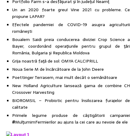
Portfolio Farm s-a desfăşurat şi în judeţul Neamţ
Un an 2020 foarte greu! Vine 2021 cu probleme. Ce
propune LAPAR?
Efectele pandemiei de COVID-19 asupra agriculturii
româneşti
Boualem Saidi preia conducerea diviziei Crop Science a
Bayer, coordonând operaţiunile pentru grupul de ţări
România, Bulgaria şi Republica Moldova
Grija noastră faţă de sol: OMYA CALCIPRILL
Noua Serie M de încărcătoare de la John Deere
Poettinger Terrasem, mai mult decât o semănătoare
New Holland Agriculture lansează gama de combine CH
Crossover Harvesting
BIOROMSIL – Probiotic pentru însilozarea furajelor de
calitate
Primele legume produse de câştigătorii campaniei
#
MulţumimFermierilor au ajuns la cei care au nevoie de ele