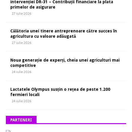
intervenției DR-31 – Contribuții financiare la plata
primelor de asigurare
27 iulie 2026
Călătoria unei tinere antreprenoare către succes în
agricultura cu valoare adăugată
27 iulie 2026
Noua generație de experți, cheia unei agriculturi mai
competitive
24 iulie 2026
Lactatele Olympus susțin o rețea de peste 1.200
fermieri locali
24 iulie 2026
PARTENERI