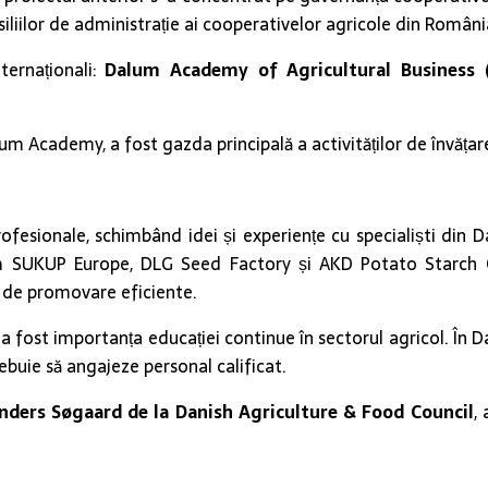
liilor de administrație ai cooperativelor agricole din Români
ternaționali:
Dalum Academy of Agricultural Business (
lum Academy, a fost gazda principală a activităților de învățar
rofesionale, schimbând idei și experiențe cu specialiști din 
m SUKUP Europe, DLG Seed Factory și AKD Potato Starch 
i de promovare eficiente.
ți a fost importanța educației continue în sectorul agricol. Î
rebuie să angajeze personal calificat.
nders Søgaard de la Danish Agriculture & Food Council
,