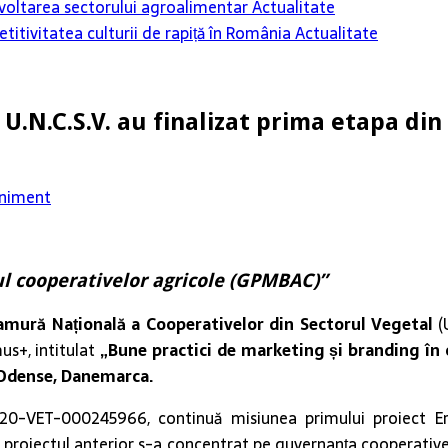
 dezvoltarea sectorului agroalimentar
Actualitate
itivitatea culturii de rapiță în România
Actualitate
U.N.C.S.V. au finalizat prima etapa din 
niment
ul cooperativelor agricole (GPMBAC)”
amură Națională a Cooperativelor din Sectorul Vegetal
(U
us+, intitulat
„Bune practici de marketing și branding în
 Odense, Danemarca.
0-VET-000245966, continuă misiunea primului proiect Eras
 proiectul anterior s-a concentrat pe guvernanța cooperative