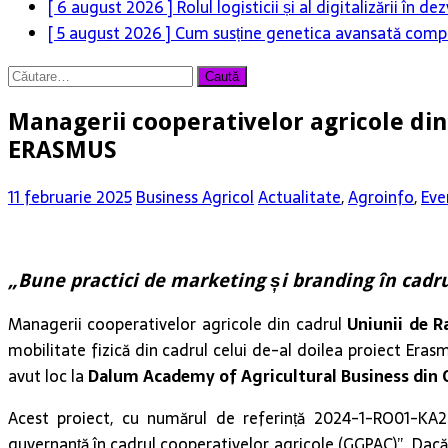
[ 6 august 2026 ]
Rolul logisticii și al digitalizării în
[ 5 august 2026 ]
Cum susține genetica avansată compet
Caută
după:
Managerii cooperativelor agricole din 
ERASMUS
11 februarie 2025
Business Agricol
Actualitate
,
Agroinfo
,
Eve
„Bune practici de marketing și branding în cadr
Managerii cooperativelor agricole din cadrul
Uniunii de R
mobilitate fizică din cadrul celui de-al doilea proiect Erasm
avut loc la
Dalum Academy of Agricultural Business din
Acest proiect, cu numărul de referință 2024-1-RO01-KA22
guvernanță în cadrul cooperativelor agricole (GGPAC)”. Dacă