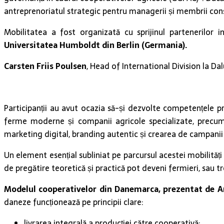
antreprenoriatul strategic pentru managerii și membrii consi
Mobilitatea a fost organizată cu sprijinul partenerilor in
Universitatea Humboldt din Berlin (Germania).
Carsten Friis Poulsen
, Head of International Division la Da
Participanții au avut ocazia să-și dezvolte competențele p
ferme moderne și companii agricole specializate, precu
marketing digital, branding autentic și crearea de campani
Un element esențial subliniat pe parcursul acestei mobilită
de pregătire teoretică și practică pot deveni fermieri, sau t
Modelul cooperativelor din Danemarca, prezentat de A
daneze funcționează pe principii clare:
livrarea integrală a producției către cooperativă;