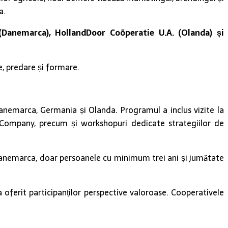
a.
Danemarca), HollandDoor Coöperatie U.A. (Olanda) și
e, predare și formare.
Danemarca, Germania și Olanda. Programul a inclus vizite la
Company, precum și workshopuri dedicate strategiilor de
n Danemarca, doar persoanele cu minimum trei ani și jumătate
 a oferit participanților perspective valoroase. Cooperativele