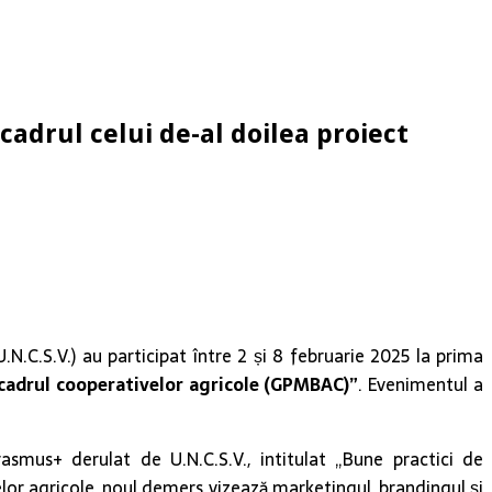
cadrul celui de-al doilea proiect
.N.C.S.V.) au participat între 2 și 8 februarie 2025 la prima
 cadrul cooperativelor agricole (GPMBAC)”
. Evenimentul a
mus+ derulat de U.N.C.S.V., intitulat „Bune practici de
lor agricole, noul demers vizează marketingul, brandingul și