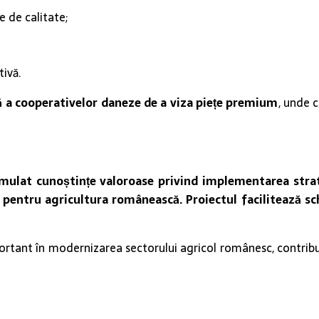
 de calitate;
tivă.
ă a cooperativelor daneze de a viza piețe premium
, unde 
umulat cunoștințe valoroase privind implementarea strat
 pentru agricultura românească. Proiectul facilitează sch
ortant în modernizarea sectorului agricol românesc, contribu