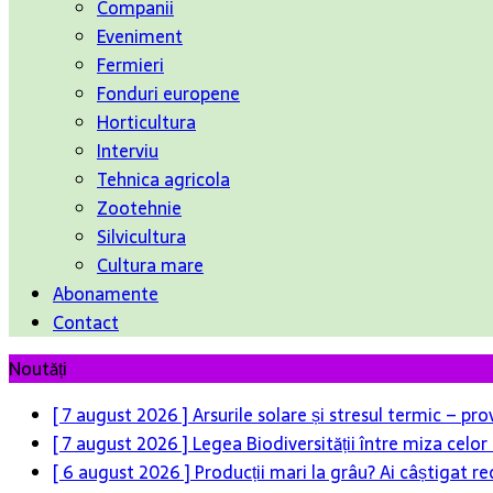
Companii
Eveniment
Fermieri
Fonduri europene
Horticultura
Interviu
Tehnica agricola
Zootehnie
Silvicultura
Cultura mare
Abonamente
Contact
Noutăți
[ 7 august 2026 ]
Arsurile solare și stresul termic – pr
[ 7 august 2026 ]
Legea Biodiversității între miza celo
[ 6 august 2026 ]
Producții mari la grâu? Ai câștigat re