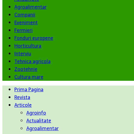
Agroalimentar
Companii
Eveniment
Fermieri
Fonduri europene
Horticultura
Interviu
Tehnica agricola
Zootehnie
Cultura mare
Prima Pagina
Revista
Articole
Agroinfo
Actualitate
Agroalimentar