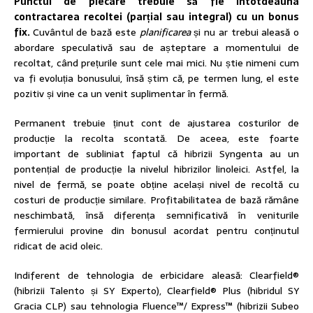
Punctul de plecare trebuie să fie întotdeauna
contractarea recoltei (
parțial sau integral) cu un bonus
fix.
Cuvântul de bază este
planificarea
și nu ar trebui aleasă o
abordare speculativă sau de așteptare a momentului de
recoltat, când prețurile sunt cele mai mici. Nu știe nimeni cum
va fi evoluția bonusului, însă știm că, pe termen lung, el este
pozitiv și vine ca un venit suplimentar în fermă.
Permanent trebuie ținut cont de ajustarea costurilor de
producție la recolta scontată. De aceea, este foarte
important de subliniat faptul că hibrizii Syngenta au un
pontențial de producție la nivelul hibrizilor linoleici. Astfel, la
nivel de fermă, se poate obține același nivel de recoltă cu
costuri de producție similare. Profitabilitatea de bază rămâne
neschimbată, însă diferența semnificativă în veniturile
fermierului provine din bonusul acordat pentru conținutul
ridicat de acid oleic.
Indiferent de tehnologia de erbicidare aleasă: Clearfield®
(hibrizii Talento și SY Experto), Clearfield® Plus (hibridul SY
Gracia CLP) sau tehnologia Fluence™/ Express™ (hibrizii Subeo