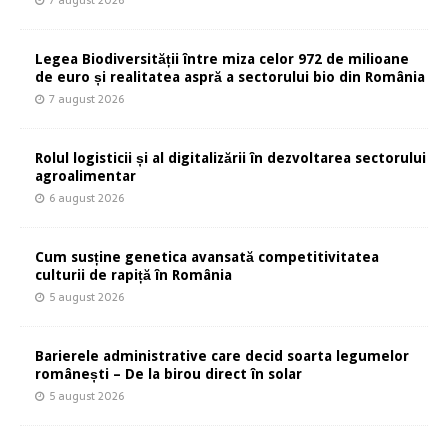
7 august 2026
Legea Biodiversității între miza celor 972 de milioane
de euro și realitatea aspră a sectorului bio din România
7 august 2026
Rolul logisticii și al digitalizării în dezvoltarea sectorului
agroalimentar
6 august 2026
Cum susține genetica avansată competitivitatea
culturii de rapiță în România
5 august 2026
Barierele administrative care decid soarta legumelor
românești – De la birou direct în solar
5 august 2026