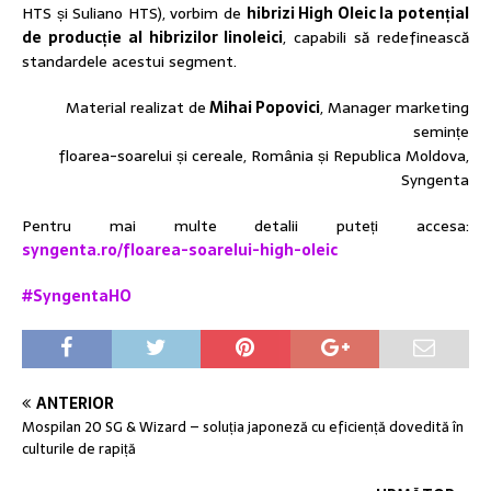
HTS și Suliano HTS), vorbim de
hibrizi High Oleic la potențial
de producție al hibrizilor linoleici
, capabili să redefinească
standardele acestui segment.
Material realizat de
Mihai Popovici
, Manager marketing
semințe
floarea-soarelui și cereale, România și Republica Moldova,
Syngenta
Pentru mai multe detalii puteți accesa:
syngenta.ro/floarea-soarelui-high-oleic
#SyngentaHO
ANTERIOR
Mospilan 20 SG & Wizard – soluția japoneză cu eficiență dovedită în
culturile de rapiță