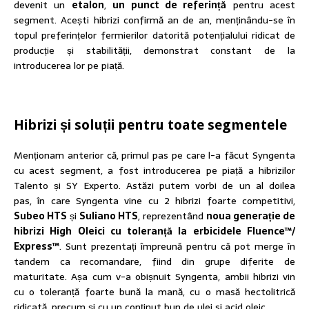
devenit un
etalon
,
un punct de referință
pentru acest
segment. Acești hibrizi confirmă an de an, menținându-se în
topul preferințelor fermierilor datorită potențialului ridicat de
producție și stabilității, demonstrat constant de la
introducerea lor pe piață.
Hibrizi și soluții pentru toate segmentele
Menționam anterior că, primul pas pe care l-a făcut Syngenta
cu acest segment, a fost introducerea pe piață a hibrizilor
Talento și SY Experto. Astăzi putem vorbi de un al doilea
pas, în care Syngenta vine cu 2 hibrizi foarte competitivi,
Subeo HTS
și
Suliano HTS
, reprezentând
noua generație de
hibrizi High Oleici cu toleranță la erbicidele Fluence™/
Express™
. Sunt prezentați împreună pentru că pot merge în
tandem ca recomandare, fiind din grupe diferite de
maturitate. Așa cum v-a obișnuit Syngenta, ambii hibrizi vin
cu o toleranță foarte bună la mană, cu o masă hectolitrică
ridicată, precum și cu un conținut bun de ulei si acid oleic.