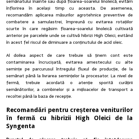
semănatului înainte sau după floarea-soarelui linoleică, evităm
înflorirea în același timp cu aceasta. De asemenea,
recomandăm aplicarea măsurilor agrotehnice preventive de
combatere a samulastrei, împreună cu evitarea rotațiilor
scurte în care regăsim floarea-soarelui linoleică cultivată
anterior pe parcelele unde se cultivă hibrizi High Oleici, evitând
în acest fel riscul de diminuare a conținutului de acid oleic.
Al doilea aspect de care trebuie să ținem cont este
contaminarea încrucișată, evitarea amestecului cu alte
semințe pe parcurusul întregului fluxul de producție, de la
semănat până la livrarea semințelor la procesator. La nivel de
fermă, trebuie acordată o atenție sporită curățirii
semănătorilor, a combinelor și a mijloacelor de transport a
recoltei până la baza de recepție.
Recomandări pentru creșterea veniturilor
în fermă cu hibrizii High Oleici de la
Syngenta