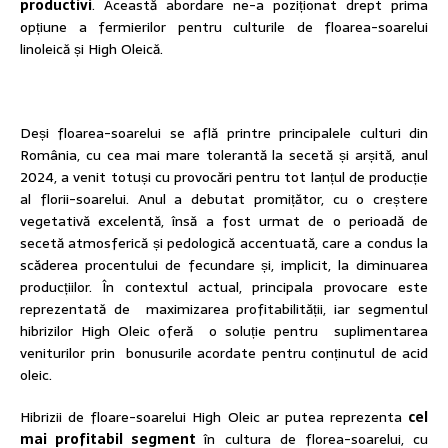
productivi
. Această abordare ne-a poziționat drept prima
opțiune a fermierilor pentru culturile de floarea-soarelui
linoleică și High Oleică.
Deși floarea-soarelui se află printre principalele culturi din
România, cu cea mai mare tolerantă la secetă și arșită, anul
2024, a venit totuși cu provocări pentru tot lanțul de producție
al florii-soarelui. Anul a debutat promițător, cu o creștere
vegetativă excelentă, însă a fost urmat de o perioadă de
secetă atmosferică și pedologică accentuată, care a condus la
scăderea procentului de fecundare și, implicit, la diminuarea
producțiilor. În contextul actual, principala provocare este
reprezentată de maximizarea profitabilității, iar segmentul
hibrizilor High Oleic oferă o soluție pentru suplimentarea
veniturilor prin bonusurile acordate pentru conținutul de acid
oleic.
Hibrizii de floare-soarelui High Oleic ar putea reprezenta
cel
mai profitabil segment
în cultura de florea-soarelui, cu