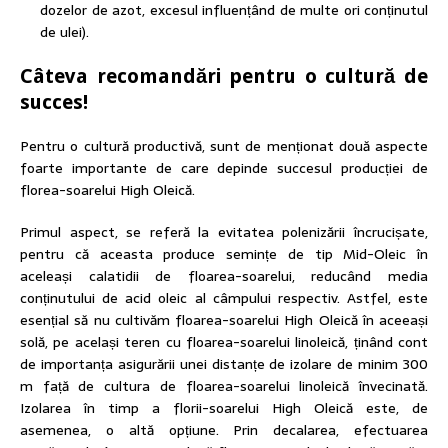
dozelor de azot, excesul influențând de multe ori conținutul
de ulei).
Câteva recomandări pentru o cultură de
succes!
Pentru o cultură productivă, sunt de menționat două aspecte
foarte importante de care depinde succesul producției de
florea-soarelui High Oleică.
Primul aspect, se referă la evitatea polenizării încrucișate,
pentru că aceasta produce semințe de tip Mid-Oleic în
aceleași calatidii de floarea-soarelui, reducând media
conținutului de acid oleic al câmpului respectiv. Astfel, este
esențial să nu cultivăm floarea-soarelui High Oleică în aceeași
solă, pe același teren cu floarea-soarelui linoleică, ținând cont
de importanța asigurării unei distanțe de izolare de minim 300
m față de cultura de floarea-soarelui linoleică învecinată.
Izolarea în timp a florii-soarelui High Oleică este, de
asemenea, o altă opțiune. Prin decalarea, efectuarea