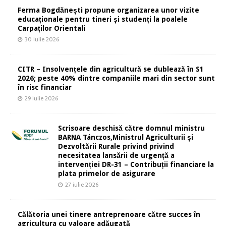
Ferma Bogdănești propune organizarea unor vizite
educaționale pentru tineri și studenți la poalele
Carpaților Orientali
30 iulie 2026
CITR – Insolvențele din agricultură se dublează în S1
2026; peste 40% dintre companiile mari din sector sunt
în risc financiar
29 iulie 2026
Scrisoare deschisă către domnul ministru
BARNA Tánczos,Ministrul Agriculturii și
Dezvoltării Rurale privind privind
necesitatea lansării de urgență a
intervenției DR-31 – Contribuții financiare la
plata primelor de asigurare
27 iulie 2026
Călătoria unei tinere antreprenoare către succes în
agricultura cu valoare adăugată