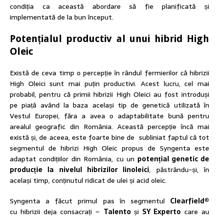
condiția ca această abordare să fie planificată și
implementată de la bun început.
Potențialul productiv al unui hibrid High
Oleic
Există de ceva timp o percepție în rândul fermierilor că hibrizii
High Oleici sunt mai puțin productivi. Acest lucru, cel mai
probabil, pentru că primii hibrizii High Oleici au fost introduși
pe piață având la baza același tip de genetică utilizată în
Vestul Europei, făra a avea o adaptabilitate bună pentru
arealul geografic din România. Această percepție încă mai
există și, de aceea, este foarte bine de subliniat faptul că tot
segmentul de hibrizi High Oleic propus de Syngenta este
adaptat condițiilor din România, cu un
potențial genetic de
producție la nivelul hibrizilor linoleici
, păstrându-și, în
același timp, conținutul ridicat de ulei și acid oleic.
Syngenta a făcut primul pas în segmentul
Clearfield®
cu hibrizii deja consacrați –
Talento
și
SY Experto
care au