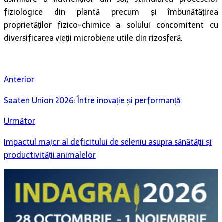
fiziologice din plantă precum și îmbunătățirea
proprietăților fizico-chimice a solului concomitent cu
diversificarea vieții microbiene utile din rizosferă.
Anterior
Saaten Union 2026: Între inovație și performanță
Următor
Impactul major al deficitului de seleniu asupra sănătății și
productivității animalelor