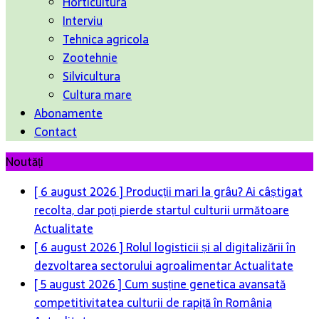
Horticultura
Interviu
Tehnica agricola
Zootehnie
Silvicultura
Cultura mare
Abonamente
Contact
Noutăți
[ 6 august 2026 ]
Producții mari la grâu? Ai câștigat
recolta, dar poți pierde startul culturii următoare
Actualitate
[ 6 august 2026 ]
Rolul logisticii și al digitalizării în
dezvoltarea sectorului agroalimentar
Actualitate
[ 5 august 2026 ]
Cum susține genetica avansată
competitivitatea culturii de rapiță în România