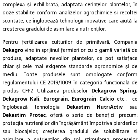
complexă și echilibrată, adaptată cerințelor plantelor, în
doze stabilite conform analizelor agrochimice și recoltei
scontate, ce înglobează tehnologii inovative care ajută la
creșterea gradului de asimilare a nutrienților.
Pentru fertilizarea culturilor de primăvară, Compania
Dekagro
vine în sprijinul fermierilor cu o gamă variată de
produse, adaptate nevoilor plantelor, ce pot satisface
chiar și cele mai exigente standarde agronomice și de
mediu. Toate produsele sunt omologate conform
regulamentului CE 2019/1009 în categoria funcțională de
produs CFP7. Utilizarea produselor
Dekagrow Spring,
Dekagrow Kali, Eurograin, Eurograin Calcio
etc., ce
înglobează tehnologia
Dekastim NutriActiv
sau
Dekastim Protec
, oferă o serie de beneficii precum:
protecția nutrienților din îngrășământ împotriva pierderilor
sau blocajelor, creșterea gradului de solubilizare și
asimilare a nutrienților din sol, stimularea proceselor