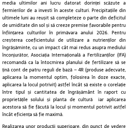
media ultimilor ani lucru datorat dorinței scăzute a
fermierilor de a investi în aceste culturi. Precipitațiile din
ultimele luni au reușit să completeze o parte din deficitul
de umiditate din sol și să creeze premise favorabile pentru
înființarea culturilor în primăvara anului 2026. Pentru
creșterea coeficientului de utilizare a nutrienților din
îngrășăminte, cu un impact cât mai redus asupra mediului
înconjurător, Asociația Internațională a Fertilizanților (IFA)
recomandă ca la întocmirea planului de fertilizare să se
țină cont de patru reguli de bază – 4R (produse adecvate,
aplicarea la momentul optim, folosirea în doze exacte,
aplicarea la locul potrivit) astfel încât să existe o corelație
între tipul și cantitatea de îngrășământ în raport cu
proprietățile solului și planta de cultură iar aplicarea
acestora să fie făcută la locul și momentul potrivit astfel
încât eficiența să fie maximă.
Realizarea unor producții superioare, din punct de vedere