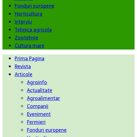
Fonduri europene
Horticultura
Interviu
Tehnica agricola
Zootehnie
Cultura mare
Prima Pagina
Revista
Articole
Agroinfo
Actualitate
Agroalimentar
Companii
Eveniment
Fermieri
Fonduri europene