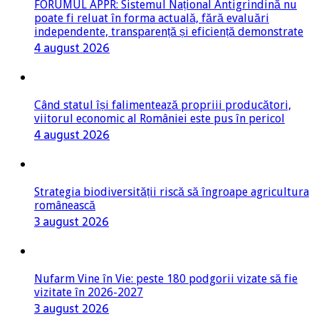
FORUMUL APPR: Sistemul Național Antigrindină nu
poate fi reluat în forma actuală, fără evaluări
independente, transparență și eficiență demonstrate
4 august 2026
Când statul își falimentează propriii producători,
viitorul economic al României este pus în pericol
4 august 2026
Strategia biodiversității riscă să îngroape agricultura
românească
3 august 2026
Nufarm Vine în Vie: peste 180 podgorii vizate să fie
vizitate în 2026-2027
3 august 2026