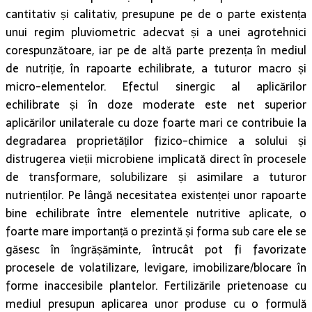
cantitativ și calitativ, presupune pe de o parte existența
unui regim pluviometric adecvat și a unei agrotehnici
corespunzătoare, iar pe de altă parte prezența în mediul
de nutriție, în rapoarte echilibrate, a tuturor macro și
micro-elementelor. Efectul sinergic al aplicărilor
echilibrate și în doze moderate este net superior
aplicărilor unilaterale cu doze foarte mari ce contribuie la
degradarea proprietăților fizico-chimice a solului și
distrugerea vieții microbiene implicată direct în procesele
de transformare, solubilizare și asimilare a tuturor
nutrienților. Pe lângă necesitatea existenței unor rapoarte
bine echilibrate între elementele nutritive aplicate, o
foarte mare importanță o prezintă și forma sub care ele se
găsesc în îngrășăminte, întrucât pot fi favorizate
procesele de volatilizare, levigare, imobilizare/blocare în
forme inaccesibile plantelor. Fertilizările prietenoase cu
mediul presupun aplicarea unor produse cu o formulă