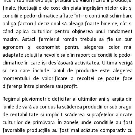
Incertitudinea evoluției prețului de valorificare a producției
finale, fluctuațiile de cost din piața îngrășămintelor cât și
condițiile pedo-climatice aflate într-o continuă schimbare
obligă factorul decizional să aleagă foarte bine ce, cât și
când aplică culturilor pentru obținerea unui randament
maxim. Astăzi fermierul român trebuie să fie un bun
agronom și economist pentru alegerea celor mai
adaptate soluții la nevoile sale în raport cu condițiile pedo-
climatice în care își desfășoară activitatea. Ultima verigă
și cea care închide lanțul de producție este alegerea
momentului de valorificare a recoltei ce poate face
diferența între pierdere sau profit.
Regimul pluviometric deficitar al ultimilor ani și arșița din
lunile de vară au condus la scăderea producțiilor sub pragul
de rentabilitate și implicit scăderea suprafețelor alocate
culturilor de primăvară. În zonele unde condițiile au fost
favorabile producțiile au fost mai scăzute comparativ cu