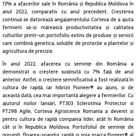
13% a afacerilor sale în România și Republica Moldova în
anul 2022, comparativ cu anul precedent. Creșterea
continuă se datorează angajamentului Corteva de a ajuta
fermierii să-și mărească productivitatea și calitatea
culturilor printr-un portofoliu extins de produse și servicii
care combină genetica, soluțiile de protecție a plantelor și
agricultura de precizie.
În anul 2022, afacerea cu semințe din România a
demonstrat o creștere susținută cu 7% față de anul
anterior. Astfel, o creștere semnificativă a fost realizată în
cultura de rapiță, iar hibrizii Pioneer® au ajuns, și de
această dată, cea mai importantă alegere a fermierilor. Cu
ajutorul noilor lansări, PT303 Sclerotinia Protector si
PT298 Agile, Corteva Agrisicence Romania a devenit și
pentru cultura de rapiță compania lider, atât în România
cât și în Republica Moldova. Portofoliul de semințe de
porumb, floarea-soarelui, rapiță și soia marca Pioneer® al