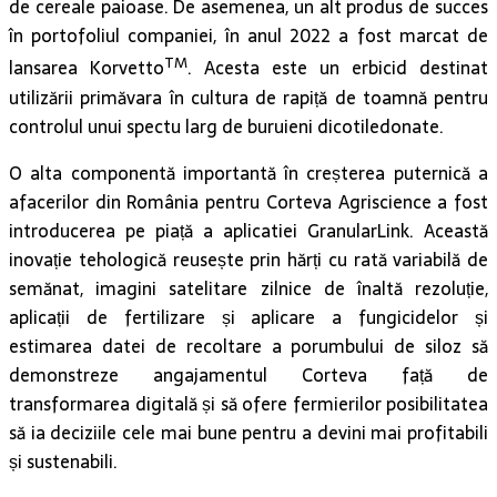
de cereale paioase. De asemenea, un alt produs de succes
în portofoliul companiei, în anul 2022 a fost marcat de
TM
lansarea Korvetto
. Acesta este un erbicid destinat
utilizării primăvara în cultura de rapiță de toamnă pentru
controlul unui spectu larg de buruieni dicotiledonate.
O alta componentă importantă în creșterea puternică a
afacerilor din România pentru Corteva Agriscience a fost
introducerea pe piață a aplicatiei GranularLink. Această
inovație tehologică reusește prin hărți cu rată variabilă de
semănat, imagini satelitare zilnice de înaltă rezoluție,
aplicații de fertilizare și aplicare a fungicidelor și
estimarea datei de recoltare a porumbului de siloz să
demonstreze angajamentul Corteva față de
transformarea digitală și să ofere fermierilor posibilitatea
să ia deciziile cele mai bune pentru a devini mai profitabili
și sustenabili.