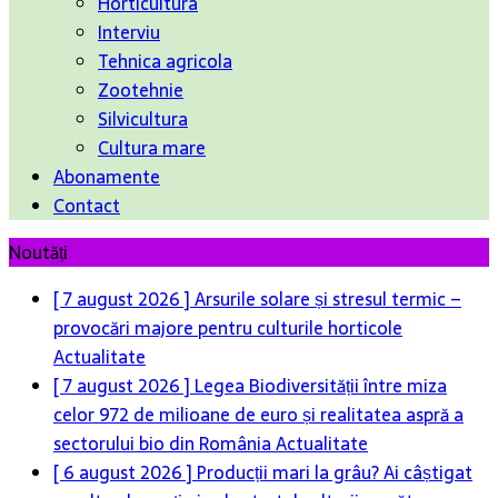
Horticultura
Interviu
Tehnica agricola
Zootehnie
Silvicultura
Cultura mare
Abonamente
Contact
Noutăți
[ 7 august 2026 ]
Arsurile solare și stresul termic –
provocări majore pentru culturile horticole
Actualitate
[ 7 august 2026 ]
Legea Biodiversității între miza
celor 972 de milioane de euro și realitatea aspră a
sectorului bio din România
Actualitate
[ 6 august 2026 ]
Producții mari la grâu? Ai câștigat