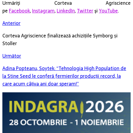
Urmăriţi Corteva Agriscience
pe
Facebook
,
Instagram
,
LinkedIn
,
Twitter
şi
YouTube
.
Anterior
Corteva Agriscience finalizează achizițiile Symborg și
Stoller
Următor
Adina Popteanu, Soytek: “Tehnologia High Population de
la Stine Seed le conferă fermierilor producții record, la
care acum câțiva ani doar speram!”