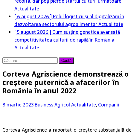
recolta, dar poți pierde startul culturii următoare
Actualitate
[ 6 august 2026 ]
Rolul logisticii și al digitalizării în
dezvoltarea sectorului agroalimentar
Actualitate
[ 5 august 2026 ]
Cum susține genetica avansată
competitivitatea culturii de rapiță în România
Actualitate
Caută
după:
Corteva Agriscience demonstrează o
creștere puternică a afacerilor în
România în anul 2022
8 martie 2023
Business Agricol
Actualitate
,
Companii
Corteva Agriscience a raportat o creștere substanțială de