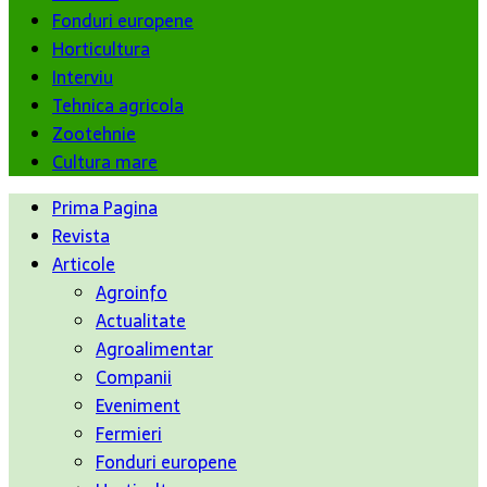
Fonduri europene
Horticultura
Interviu
Tehnica agricola
Zootehnie
Cultura mare
Prima Pagina
Revista
Articole
Agroinfo
Actualitate
Agroalimentar
Companii
Eveniment
Fermieri
Fonduri europene