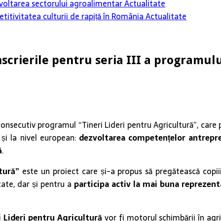
 dezvoltarea sectorului agroalimentar
Actualitate
itivitatea culturii de rapiță în România
Actualitate
scrierile pentru seria III a programulu
onsecutiv programul “Tineri Lideri pentru Agricultură”, care p
 și la nivel european:
dezvoltarea competențelor antrepren
ă
.
tură”
este un proiect care și-a propus să pregătească copii
tate, dar și pentru a
participa activ la mai buna reprezent
i Lideri pentru Agricultură
vor fi motorul schimbării în agric