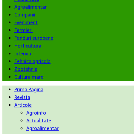
Agroalimentar
Companii
Eveniment
Fermieri
Fonduri europene
Horticultura
Interviu
Tehnica agricola
Zootehnie
Cultura mare
Prima Pagina
Revista
Articole
Agroinfo
Actualitate
Agroalimentar