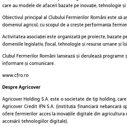
care au modele de afaceri bazate pe inovație, tehnologie și b
Obiectivul principal al Clubului Fermierilor Români este să 
domeniul agricol, cu scopul de a crește performanța fermie
Activitatea asociației este organizată pe proiecte, bazate pe
domeniile legislativ, fiscal, tehnologie și resurse umane și î
Clubul Fermerilor Români lansează și derulează programe și 
informare și comunicare.
www.cfro.ro
Despre Agricover
Agricover Holding S.A. este o societate de tip holding, care d
Agricover Credit IFN S.A. (instituția financiară nebancară s
ofere fermierilor acces la inovațiile digitale din agricultur
accesării tehnologiilor digitale).