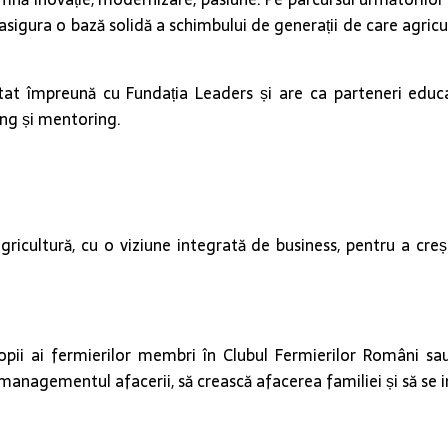
sigura o bază solidă a schimbului de generații de care agricu
at împreună cu Fundația Leaders și are ca parteneri educa
ning și mentoring.
ricultură, cu o viziune integrată de business, pentru a cre
opii ai fermierilor membri în Clubul Fermierilor Români sau 
n managementul afacerii, să crească afacerea familiei și să se 