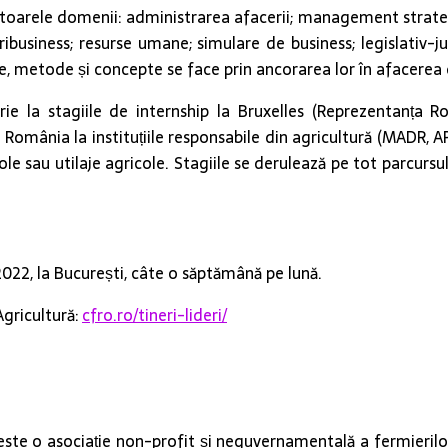
ătoarele domenii: administrarea afacerii; management strategic
business; resurse umane; simulare de business; legislativ-juri
ințe, metode și concepte se face prin ancorarea lor în afacerea 
scrie la stagiile de internship la Bruxelles (Reprezentanța
n România la instituțiile responsabile din agricultură (MADR, A
ole sau utilaje agricole. Stagiile se derulează pe tot parcursu
022, la București, câte o săptămână pe lună.
Agricultură:
cfro.ro/tineri-lideri/
ste o asociație non-profit și neguvernamentală a fermierilo