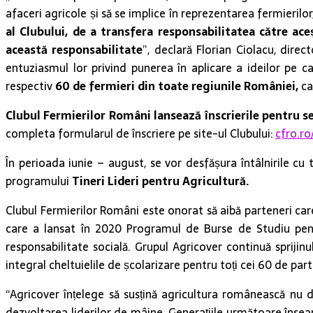
afaceri agricole și să se implice în reprezentarea fermierilor
al Clubului, de a transfera responsabilitatea către ace
această responsabilitate
”, declară Florian Ciolacu, direc
entuziasmul lor privind punerea în aplicare a ideilor pe c
respectiv
60 de fermieri din toate regiunile României,
ca
Clubul Fermierilor Români lansează înscrierile pentru s
completa formularul de înscriere pe site-ul Clubului:
cfro.ro
În perioada iunie – august, se vor desfășura întâlnirile cu t
programului
Tineri Lideri pentru Agricultură.
Clubul Fermierilor Români este onorat să aibă parteneri car
care a lansat în 2020 Programul de Burse de Studiu pentr
responsabilitate socială. Grupul Agricover continuă sprijin
integral cheltuielile de școlarizare pentru toți cei 60 de parti
“Agricover înțelege să susțină agricultura românească nu doa
dezvoltarea liderilor de mâine. Generațiile următoare înse