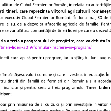
, alături de Clubul Fermierilor Români, în relația cu autorități
ști tineri, care reprezintă viitorul agriculturii româneșt
tor executiv Clubul Fermierilor Români. ”În luna mai, 30 de t
are le au, de a dezvolta afacerile agricole de familie. Pen
re se vor alătura comunității de tineri lideri pe care o dezvolt
eria a treia a programului de pregătire, care va debuta î
/tineri-lideri-2019/formular-inscriere-in-program/
.
inerii care aplică pentru program, iar la sfârșitul lunii august
e împărtășesc valori comune și care investesc în educație. În
u tinerii din familii de fermieri din România și a acordat
ul financiar și pentru seria a treia programului
Tineri Lider
cipanți.
r prin misiunea de zi cu zi, ci și prin investițiile în viito
amnă inovație, modernizare, pasiune. Pe parcursul următorilor