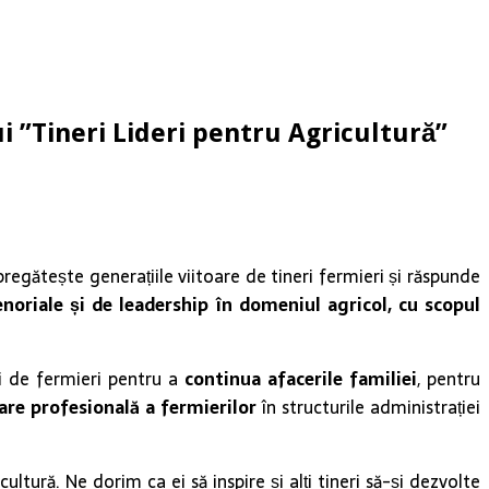
i ”Tineri Lideri pentru Agricultură”
regătește generațiile viitoare de tineri fermieri și răspunde
oriale și de leadership în domeniul agricol, cu scopul
i de fermieri pentru a
continua afacerile familiei
, pentru
are profesională a fermierilor
în structurile administrației
ultură. Ne dorim ca ei să inspire și alți tineri să-și dezvolte