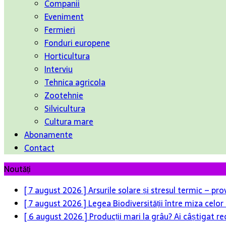
Companii
Eveniment
Fermieri
Fonduri europene
Horticultura
Interviu
Tehnica agricola
Zootehnie
Silvicultura
Cultura mare
Abonamente
Contact
Noutăți
[ 7 august 2026 ]
Arsurile solare și stresul termic – pr
[ 7 august 2026 ]
Legea Biodiversității între miza celo
[ 6 august 2026 ]
Producții mari la grâu? Ai câștigat re