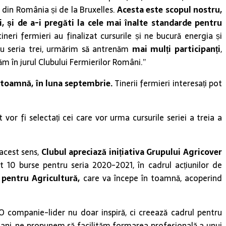
le din România și de la Bruxelles.
Acesta este scopul nostru,
i, și de a-i pregăti la cele mai înalte standarde pentru
ineri fermieri au finalizat cursurile și ne bucură energia și
tru seria trei, urmărim să antrenăm
mai mulți participanți
,
ăm în jurul Clubului Fermierilor Români.”
n toamnă, în luna septembrie.
Tinerii fermieri interesați pot
 vor fi selectați cei care vor urma cursurile seriei a treia a
 acest sens,
Clubul apreciază inițiativa Grupului Agricover
 10 burse pentru seria 2020-2021, în cadrul acțiunilor de
i pentru Agricultură,
care va începe în toamnă, acoperind
r. O companie-lider nu doar inspiră, ci creează cadrul pentru
 ani, ne propunem să facilităm formarea profesională a unui