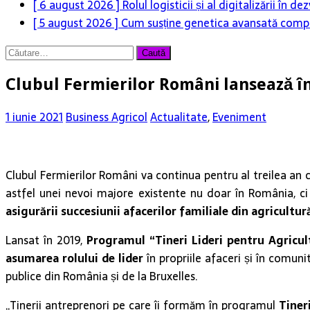
[ 6 august 2026 ]
Rolul logisticii și al digitalizării în
[ 5 august 2026 ]
Cum susține genetica avansată compet
Caută
după:
Clubul Fermierilor Români lansează în
1 iunie 2021
Business Agricol
Actualitate
,
Eveniment
Clubul Fermierilor Români va continua pentru al treilea an c
astfel unei nevoi majore existente nu doar în România, ci
asigurării succesiunii afacerilor familiale din agricultur
Lansat în 2019,
Programul “Tineri Lideri pentru Agricul
asumarea rolului de lider
în propriile afaceri și în comuni
publice din România și de la Bruxelles.
„Tinerii antreprenori pe care îi formăm în programul
Tiner