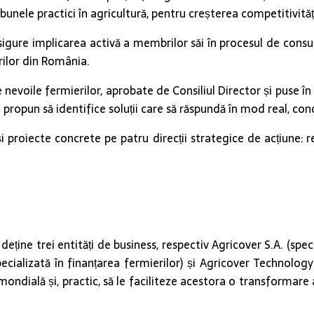
unele practici în agricultură, pentru creșterea competitivităț
asigure implicarea activă a membrilor săi în procesul de consu
rilor din România.
 nevoile fermierilor, aprobate de Consiliul Director și puse în
și propun să identifice soluții care să răspundă în mod real, co
proiecte concrete pe patru direcții strategice de acțiune: rep
eține trei entități de business, respectiv Agricover S.A. (speci
pecializată în finanțarea fermierilor) și Agricover Technology
a mondială și, practic, să le faciliteze acestora o transformare