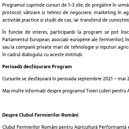
Programul cuprinde cursuri de 1-3 zile, de pregătire în urm
protocol; vânzare și tehnici de negociere; marketing în agri
activități practice și studii de caz, iar transferul de cunoșt
În funcție de interes, participanții la program se pot în
Parlamentul European, asociații europene ale fermierilor), î
sau la companii private mari de tehnologie și inputuri agric
în cadrul dialogului cu aceste instituții.
Perioadă desfășurare Program
Cursurile se desfășoară în perioada septembrie 2021 – mai 2
Mai multe informații despre programul Tineri Lideri pentru 
Despre Clubul Fermierilor Români
Clubul Fermierilor Români pentru Agricultură Performantă e