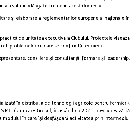
ii și a valorii adăugate create în acest domeniu.
ltare și elaborare a reglementărilor europene și naționale în
 practică de unitatea executivă a Clubului. Proiectele vizează
ncret, problemelor cu care se confruntă fermierii.
rezentare, consiliere și consultanță, formare și leadership,
alizată în distribuția de tehnologii agricole pentru fermieri),
 S.R.L. (prin care Grupul, începând cu 2021, intenționează să
 a modului în care își desfășoară activitatea prin intermediul