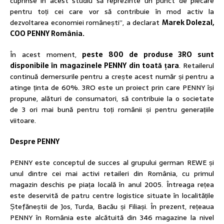
cuprinse în acest studiu să reprezinte un punct de plecare
pentru toți cei care vor să contribuie în mod activ la
dezvoltarea economiei românești”, a declarat
Marek Dolezal,
COO PENNY România.
În acest moment,
peste 800 de produse 3RO sunt
disponibile în magazinele PENNY din toată țara
. Retailerul
continuă demersurile pentru a crește acest număr și pentru a
atinge ținta de 60%. 3RO este un proiect prin care PENNY își
propune, alături de consumatori, să contribuie la o societate
de 3 ori mai bună pentru toți românii și pentru generațiile
viitoare.
Despre PENNY
PENNY este conceptul de succes al grupului german REWE și
unul dintre cei mai activi retaileri din România, cu primul
magazin deschis pe piața locală în anul 2005. Întreaga rețea
este deservită de patru centre logistice situate în localitățile
Ștefăneștii de Jos, Turda, Bacău și Filiași. În prezent, rețeaua
PENNY în România este alcătuită din 346 magazine la nivel