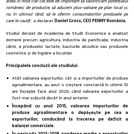
arată în mod clar cât este de important să valorificăm potențialul
românesc de producție, să aducem plus-valoare pe plan local și,
nu în ultimul rând, să le oferim consumatorilor produsele pe
care le caută
”, a declarat
Daniel Gross, CEO PENNY România.
Studiul derulat de Academia de Studii Economice a analizat
domenii precum agricultura, industria de panificație, industria
cărnii, a produselor lactate, bauturile alcoolice sau produsele
cosmetice și de îngrijire a locuinței.
Principalele concluzii ale
studiului:
Atât valoarea exporturilor, cât și a importurilor de produse
agroalimentare, au avut o creștere constantă în ultimii 10
ani Excepție face anul 2020, când valoarea exporturilor a
fost mai scăzută decât în anul anterior.
Începând cu anul 2015, valoarea importurilor de
produse agroalimentare o depășește pe cea a
exporturilor, conducând la trecerea pe deficit a
balanței comerciale.
În perioada 2013-2019, ponderea medie a exporturilor