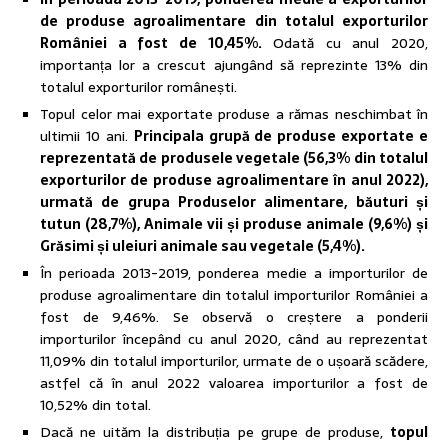
de produse agroalimentare din totalul exporturilor
României a fost de 10,45%.
Odată cu anul 2020,
importanța lor a crescut ajungând să reprezinte 13% din
totalul exporturilor românești.
Topul celor mai exportate produse a rămas neschimbat în
ultimii 10 ani.
Principala grupă de produse exportate e
reprezentată de produsele vegetale (56,3% din totalul
exporturilor de produse agroalimentare în anul 2022),
urmată de grupa Produselor alimentare, băuturi și
tutun (28,7%), Animale vii și produse animale (9,6%) și
Grăsimi și uleiuri animale sau vegetale (5,4%).
În perioada 2013-2019, ponderea medie a importurilor de
produse agroalimentare din totalul importurilor României a
fost de 9,46%. Se observă o creștere a ponderii
importurilor începând cu anul 2020, când au reprezentat
11,09% din totalul importurilor, urmate de o ușoară scădere,
astfel că în anul 2022 valoarea importurilor a fost de
10,52% din total.
Dacă ne uităm la distribuția pe grupe de produse,
topul