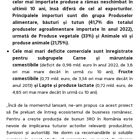
celor mai importate produse a rămas neschimbat în
ultimii 10 ani, însă diferă de cel al exporturilor.
Principalele importuri sunt din grupa Produselor
alimentare, băuturi și tutun (41,7% din totalul
produselor agroalimentare importate în anul 2022),
urmată de Produse vegetale (33%) și Animale vii și
produse animale (21,75%).
Cele mai mari deficite comerciale sunt înregistrate
pentru subgrupele Carne și măruntaie
comestibile
(deficit de 0,98 mld. euro în anul 2022, de 3,8
ori mai mare decât în urmă cu 10 ani),
Fructe
comestibile
(0,73 mld. euro, de 3,34 ori mai mare decât în
anul 2013)
și
Lapte și produse lactate
(0,72 mld. euro, de
4,85 ori mai mare decât în urmă cu 10 ani).
„Încă de la momentul lansarii, ne-am propus ca acest proiect
să fie preluat de întreg ecosistemul de business românesc.
Pentru a crește producția de bunuri 3RO în România este
nevoie de implicarea tuturor actorilor relevanți: producători,
furnizori și autorități. Ne dorim ca recomandările și soluțiile