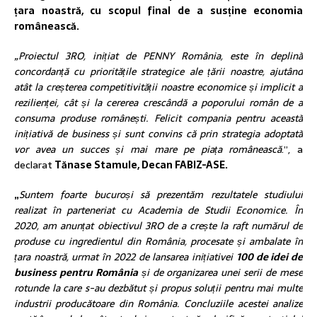
țara noastră, cu scopul final de a susține economia
românească.
„Proiectul 3RO, inițiat de PENNY România, este în deplină
concordanță cu prioritățile strategice ale țării noastre, ajutând
atât la creșterea competitivității noastre economice și implicit a
rezilienței, cât și la cererea crescândă a poporului român de a
consuma produse românești. Felicit compania pentru această
inițiativă de business și sunt convins că prin strategia adoptată
vor avea un succes și mai mare pe piața românească
.”, a
declarat
Tănase Stamule, Decan FABIZ-ASE.
„
Suntem foarte bucuroși să prezentăm rezultatele studiului
realizat în parteneriat cu Academia de Studii Economice. În
2020, am anunțat obiectivul 3RO de a crește la raft numărul de
produse cu ingredientul din România, procesate și ambalate în
țara noastră, urmat în 2022 de lansarea inițiativei
100 de idei de
business pentru România
și de organizarea unei serii de mese
rotunde la care s-au dezbătut și propus soluții pentru mai multe
industrii producătoare din România. Concluziile acestei analize