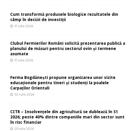
Cum transformă produsele biologice rezultatele din
câmp în decizii de investiții
31 iulie 2026
Clubul Fermierilor Români solicită prezentarea publică a
planului de măsuri pentru sectorul ovin și termene
asumate
31 iulie 2026
Ferma Bogdănești propune organizarea unor vizite
educaționale pentru tineri și studenți la poalele
Carpaților Orientali
30 iulie 2026
CITR – Insolvențele din agricultură se dublează în S1
2026; peste 40% dintre companiile mari din sector sunt
în risc financiar
29 iulie 2026