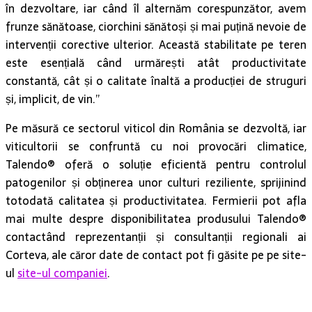
în dezvoltare, iar când îl alternăm corespunzător, avem
frunze sănătoase, ciorchini sănătoși și mai puțină nevoie de
intervenții corective ulterior. Această stabilitate pe teren
este esențială când urmărești atât productivitate
constantă, cât și o calitate înaltă a producției de struguri
și, implicit, de vin.”
Pe măsură ce sectorul viticol din România se dezvoltă, iar
viticultorii se confruntă cu noi provocări climatice,
Talendo® oferă o soluție eficientă pentru controlul
patogenilor și obținerea unor culturi reziliente, sprijinind
totodată calitatea și productivitatea. Fermierii pot afla
mai multe despre disponibilitatea produsului Talendo®
contactând reprezentanții și consultanții regionali ai
Corteva, ale căror date de contact pot fi găsite pe pe site-
ul
site-ul companiei
.