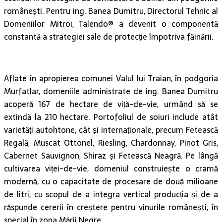
românești. Pentru ing. Banea Dumitru, Directorul Tehnic al
Domeniilor Mitroi, Talendo® a devenit o componentă
constantă a strategiei sale de protecție împotriva făinării.
Aflate în apropierea comunei Valul lui Traian, în podgoria
Murfatlar, domeniile administrate de ing. Banea Dumitru
acoperă 167 de hectare de viță-de-vie, urmând să se
extindă la 210 hectare. Portofoliul de soiuri include atât
varietăți autohtone, cât și internaționale, precum Fetească
Regală, Muscat Ottonel, Riesling, Chardonnay, Pinot Gris,
Cabernet Sauvignon, Shiraz și Fetească Neagră. Pe lângă
cultivarea viței-de-vie, domeniul construiește o cramă
modernă, cu o capacitate de procesare de două milioane
de litri, cu scopul de a integra vertical producția și de a
răspunde cererii în creștere pentru vinurile românești, în
special în zona Mării Negre.