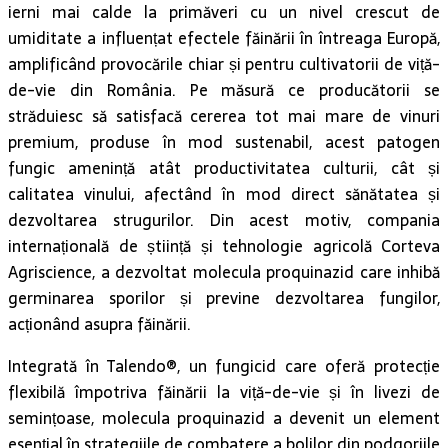
ierni mai calde la primăveri cu un nivel crescut de
umiditate a influențat efectele făinării în întreaga Europă,
amplificând provocările chiar și pentru cultivatorii de viță-
de-vie din România. Pe măsură ce producătorii se
străduiesc să satisfacă cererea tot mai mare de vinuri
premium, produse în mod sustenabil, acest patogen
fungic amenință atât productivitatea culturii, cât și
calitatea vinului, afectând în mod direct sănătatea și
dezvoltarea strugurilor. Din acest motiv, compania
internațională de știință și tehnologie agricolă Corteva
Agriscience, a dezvoltat molecula proquinazid care inhibă
germinarea sporilor și previne dezvoltarea fungilor,
acționând asupra făinării.
Integrată în Talendo®, un fungicid care oferă protecție
flexibilă împotriva făinării la viță-de-vie și în livezi de
semințoase, molecula proquinazid a devenit un element
esențial în strategiile de combatere a bolilor din podgoriile