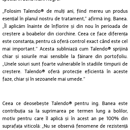
„Folosim Talendo® de mulți ani, fiind mereu un produs
esențial în planul nostru de tratament,” afirmă ing. Banea.
„Îl aplicăm înainte de înflorire și din nou în perioada de
creștere a boabelor din ciorchine. Ceea ce face diferența
este constanța, pentru că oferă control exact când este cel
mai important.” Acesta subliniază cum Talendo® sprijină
chiar și soiurile mai sensibile la făinare din portofoliu.
„Unele soiuri sunt foarte vulnerabile în stadiile timpurii de
creștere. Talendo® oferă protecție eficientă în aceste
faze, chiar și în sezoanele mai umede.”
Ceea ce deosebește Talendo® pentru ing. Banea este
contribuția sa la suprimarea pe termen lung a bolilor,
motiv pentru care îl aplică și în acest an pe 100% din
suprafața viticolă: „Nu se observă fenomene de rezistență