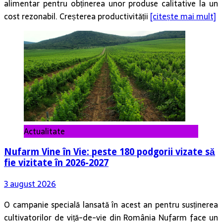
alimentar pentru obținerea unor produse calitative la un
cost rezonabil. Creșterea productivității
[citește mai mult]
Actualitate
Nufarm Vine în Vie: peste 180 podgorii vizate să
fie vizitate în 2026-2027
3 august 2026
O campanie specială lansată în acest an pentru susținerea
cultivatorilor de viță-de-vie din România Nufarm face un