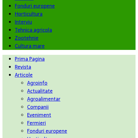
Fonduri europene
Horticultura
Interviu
Tehnica agricola
Zootehnie
Cultura mare
Prima Pagina
Revista
Articole
Agroinfo
Actualitate
Agroalimentar
Companii
Eveniment
Fermieri
Fonduri europene