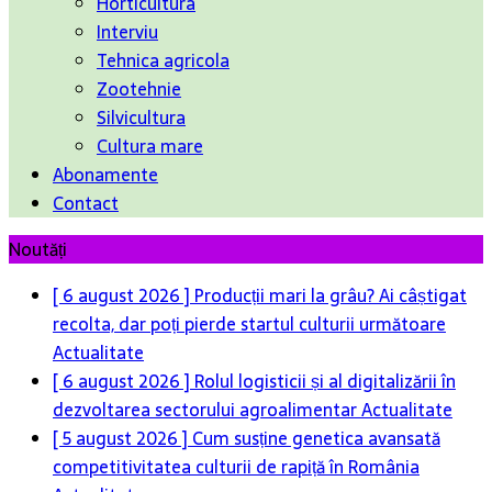
Horticultura
Interviu
Tehnica agricola
Zootehnie
Silvicultura
Cultura mare
Abonamente
Contact
Noutăți
[ 6 august 2026 ]
Producții mari la grâu? Ai câștigat
recolta, dar poți pierde startul culturii următoare
Actualitate
[ 6 august 2026 ]
Rolul logisticii și al digitalizării în
dezvoltarea sectorului agroalimentar
Actualitate
[ 5 august 2026 ]
Cum susține genetica avansată
competitivitatea culturii de rapiță în România