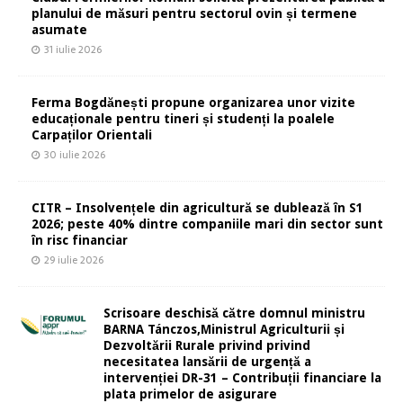
planului de măsuri pentru sectorul ovin și termene
asumate
31 iulie 2026
Ferma Bogdănești propune organizarea unor vizite
educaționale pentru tineri și studenți la poalele
Carpaților Orientali
30 iulie 2026
CITR – Insolvențele din agricultură se dublează în S1
2026; peste 40% dintre companiile mari din sector sunt
în risc financiar
29 iulie 2026
Scrisoare deschisă către domnul ministru
BARNA Tánczos,Ministrul Agriculturii și
Dezvoltării Rurale privind privind
necesitatea lansării de urgență a
intervenției DR-31 – Contribuții financiare la
plata primelor de asigurare