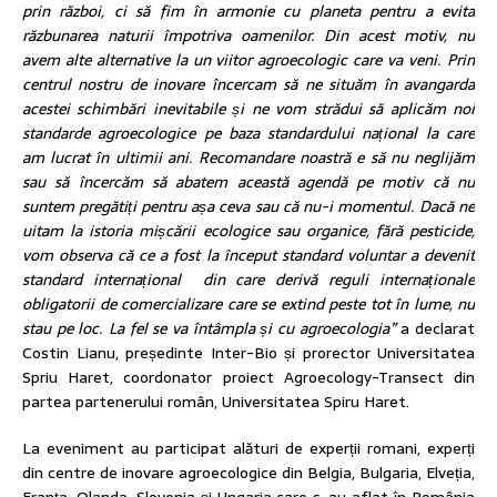
prin război, ci să fim în armonie cu planeta pentru a evita
răzbunarea naturii împotriva oamenilor. Din acest motiv, nu
avem alte alternative la un viitor agroecologic care va veni. Prin
centrul nostru de inovare încercam să ne situăm în avangarda
acestei schimbări inevitabile și ne vom strădui să aplicăm noi
standarde agroecologice pe baza standardului național la care
am lucrat în ultimii ani. Recomandare noastră e să nu neglijăm
sau să încercăm să abatem această agendă pe motiv că nu
suntem pregătiți pentru așa ceva sau că nu-i momentul. Dacă ne
uitam la istoria mișcării ecologice sau organice, fără pesticide,
vom observa că ce a fost la început standard voluntar a devenit
standard internațional din care derivă reguli internaționale
obligatorii de comercializare care se extind peste tot în lume, nu
stau pe loc. La fel se va întâmpla și cu agroecologia”
a declarat
Costin Lianu, președinte Inter-Bio și prorector Universitatea
Spriu Haret, coordonator proiect Agroecology-Transect din
partea partenerului român, Universitatea Spiru Haret.
La eveniment au participat alături de experții romani, experți
din centre de inovare agroecologice din Belgia, Bulgaria, Elveția,
Franța, Olanda, Slovenia și Ungaria care s-au aflat în România