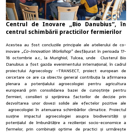
Centrul de Inovare „Bio Danubius”, în
centrul schimbării practicilor fermierilor
Acestea au fost concluziile principale ale atelierului de co-
inovare
„Co-Innovation Workshop”
desfășurat în perioada 17-
18 octombrie a.c., la Murighiol, Tulcea, unde Clusterul Bio
Danubius a fost gazda evenimentului internațional
,
în cadrul
proiectului Agroecology –TRANSECT, proiect european de
cercetare ce are ca obiectiv general contribuția la afirmarea
plenara a potențialului agroecologiei pentru agricultura
europeană prin consolidarea bazei de cunoștințe pentru
fermieri, consilieri și sprijinirea factorilor de decizie prin
dezvoltarea unor dovezi solide ale efectelor pozitive ale
agroecologiei în atenuarea schimbărilor climatice. Proiectul
susține impactul agroecologiei asupra biodiversității și
potențialul de îmbunătățire a rezilienței socio-economice a
fermelor, prin combinații optime de practici și urmărește