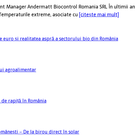
nt Manager Andermatt Biocontrol Romania SRL În ultimii ani,
ă. Temperaturile extreme, asociate cu
[citește mai mult]
e euro și realitatea aspră a sectorului bio din România
ului agroalimentar
i de rapiță în România
mânești – De la birou direct în solar