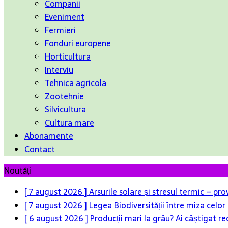
Companii
Eveniment
Fermieri
Fonduri europene
Horticultura
Interviu
Tehnica agricola
Zootehnie
Silvicultura
Cultura mare
Abonamente
Contact
Noutăți
[ 7 august 2026 ]
Arsurile solare și stresul termic – pr
[ 7 august 2026 ]
Legea Biodiversității între miza celo
[ 6 august 2026 ]
Producții mari la grâu? Ai câștigat re