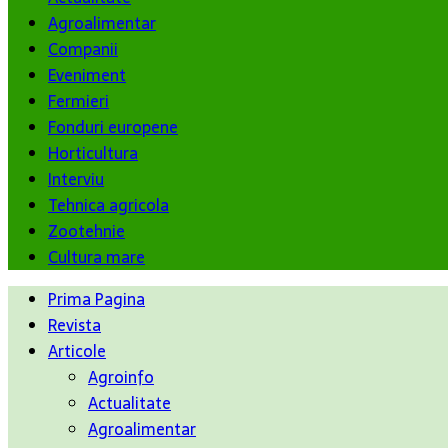
Agroalimentar
Companii
Eveniment
Fermieri
Fonduri europene
Horticultura
Interviu
Tehnica agricola
Zootehnie
Cultura mare
Prima Pagina
Revista
Articole
Agroinfo
Actualitate
Agroalimentar