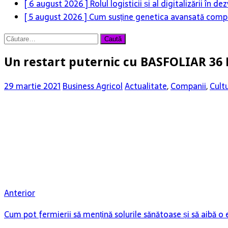
[ 6 august 2026 ]
Rolul logisticii și al digitalizării în
[ 5 august 2026 ]
Cum susține genetica avansată compet
Caută
după:
Un restart puternic cu BASFOLIAR 36
29 martie 2021
Business Agricol
Actualitate
,
Companii
,
Cult
Anterior
Cum pot fermierii să mențină solurile sănătoase și să aibă 