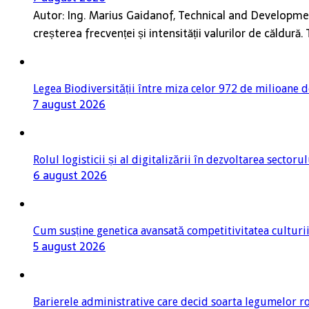
Autor: Ing. Marius Gaidanof, Technical and Developme
creșterea frecvenței și intensității valurilor de căldur
Legea Biodiversității între miza celor 972 de milioane d
7 august 2026
Rolul logisticii și al digitalizării în dezvoltarea sector
6 august 2026
Cum susține genetica avansată competitivitatea culturi
5 august 2026
Barierele administrative care decid soarta legumelor ro