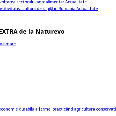
 dezvoltarea sectorului agroalimentar
Actualitate
itivitatea culturii de rapiță în România
Actualitate
 EXTRA de la Naturevo
ura mare
o economie durabilă a fermei practicând agricultura conservat