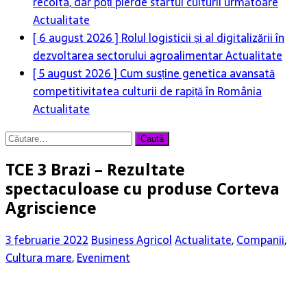
recolta, dar poți pierde startul culturii următoare
Actualitate
[ 6 august 2026 ]
Rolul logisticii și al digitalizării în
dezvoltarea sectorului agroalimentar
Actualitate
[ 5 august 2026 ]
Cum susține genetica avansată
competitivitatea culturii de rapiță în România
Actualitate
Caută
după:
TCE 3 Brazi – Rezultate
spectaculoase cu produse Corteva
Agriscience
3 februarie 2022
Business Agricol
Actualitate
,
Companii
,
Cultura mare
,
Eveniment