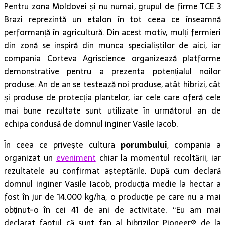
Pentru zona Moldovei și nu numai, grupul de firme TCE 3
Brazi reprezintă un etalon în tot ceea ce înseamnă
performanță în agricultură. Din acest motiv, mulți fermieri
din zonă se inspiră din munca specialiștilor de aici, iar
compania Corteva Agriscience organizează platforme
demonstrative pentru a prezenta potențialul noilor
produse. An de an se testează noi produse, atât hibrizi, cât
și produse de protecția plantelor, iar cele care oferă cele
mai bune rezultate sunt utilizate în următorul an de
echipa condusă de domnul inginer Vasile Iacob.
În ceea ce privește cultura
porumbului
, compania a
organizat un
eveniment
chiar la momentul recoltării, iar
rezultatele au confirmat așteptările. După cum declară
domnul inginer Vasile Iacob, producția medie la hectar a
fost în jur de 14.000 kg/ha, o producție pe care nu a mai
obținut-o în cei 41 de ani de activitate. “Eu am mai
declarat faptul că sunt fan al hibrizilor Pioneer® de la