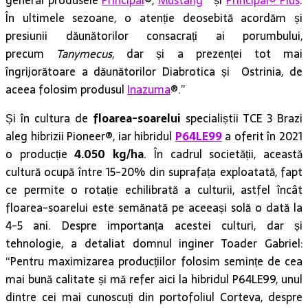
general produsele
Principal
®,
Mustang
™ și
Principal® Plus
.
În ultimele sezoane, o atenție deosebită acordăm și
presiunii dăunătorilor consacrați ai porumbului,
precum
Tanymecus
, dar și a prezenței tot mai
îngrijorătoare a dăunătorilor Diabrotica și Ostrinia, de
aceea folosim produsul
Inazuma
®.”
Și în cultura de
floarea-soarelui
specialiștii TCE 3 Brazi
aleg hibrizii Pioneer®, iar hibridul
P64LE99
a oferit în 2021
o producție
4.050 kg/ha
. În cadrul societății, această
cultură ocupă între 15-20% din suprafața exploatată, fapt
ce permite o rotație echilibrată a culturii, astfel încât
floarea-soarelui este semănată pe aceeași solă o dată la
4-5 ani. Despre importanța acestei culturi, dar și
tehnologie, a detaliat domnul inginer Toader Gabriel:
“Pentru maximizarea producțiilor folosim semințe de cea
mai bună calitate și mă refer aici la hibridul P64LE99, unul
dintre cei mai cunoscuți din portofoliul Corteva, despre