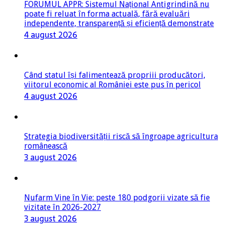
FORUMUL APPR: Sistemul Național Antigrindină nu
poate fi reluat în forma actuală, fără evaluări
independente, transparență și eficiență demonstrate
4 august 2026
Când statul își falimentează propriii producători,
viitorul economic al României este pus în pericol
4 august 2026
Strategia biodiversității riscă să îngroape agricultura
românească
3 august 2026
Nufarm Vine în Vie: peste 180 podgorii vizate să fie
vizitate în 2026-2027
3 august 2026