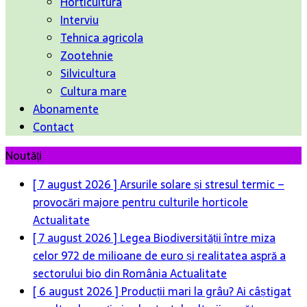
Horticultura
Interviu
Tehnica agricola
Zootehnie
Silvicultura
Cultura mare
Abonamente
Contact
Noutăți
[ 7 august 2026 ]
Arsurile solare și stresul termic –
provocări majore pentru culturile horticole
Actualitate
[ 7 august 2026 ]
Legea Biodiversității între miza
celor 972 de milioane de euro și realitatea aspră a
sectorului bio din România
Actualitate
[ 6 august 2026 ]
Producții mari la grâu? Ai câștigat