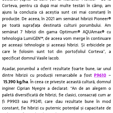
Corteva, pentru că după mai multe testări în câmp, am
ajuns la concluzia că aceștia sunt cei mai constanți în
producție. De aceea, în 2021 am semănat hibrizii Pioneer®
pe toată suprafața destinată culturii porumbului. Am
semănat 7 hibrizi din gama Optimum® AQUAmax® cu
tehnologia LumiGEN™, de aceea vom merge în continuare
pe aceeași tehnologie și aceeași hibrizi. Și erbicidele pe
care le folosim sunt tot din portofoliul Corteva”, a
specificat domnul Vasile Iacob.
Așadar, porumbul a oferit rezultate foarte bune, iar unul
dintre hibrizii cu producții remarcabile a fost
P9610
–
15.390 kg/ha
. În ceea ce privește această cultură, domnul
inginer Ciprian Nyegre a declarat: “An de an alegem o
paletă diversificată de hibrizi, fie clasici, consacrați cum ar
fi P9903 sau P9241, care dau rezultate bune în mod
constant, fie hibrizi cu puternic potențial și capacitate de