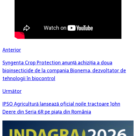
Anterior
Syngenta Crop Protection anunță achiziția a doua
bioinsecticide de la compania Bionema, dezvoltator de
tehnologii în biocontrol
Următor
IPSO Agricultură lansează oficial noile tractoare John
Deere din Seria 6R pe piața din România