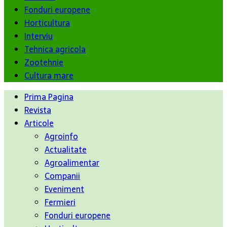
Fonduri europene
Horticultura
Interviu
Tehnica agricola
Zootehnie
Cultura mare
Prima Pagina
Revista
Articole
Agroinfo
Actualitate
Agroalimentar
Companii
Eveniment
Fermieri
Fonduri europene