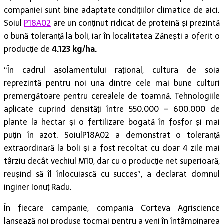
companiei sunt bine adaptate condițiilor climatice de aici.
Soiul
P18A02
are un conținut ridicat de proteină și prezintă
o bună toleranță la boli, iar în localitatea Zănești a oferit o
producție de
4.123 kg/ha.
“În cadrul asolamentului rațional, cultura de soia
reprezintă pentru noi una dintre cele mai bune culturi
premergătoare pentru cerealele de toamnă. Tehnologiile
aplicate cuprind densități între 550.000 – 600.000 de
plante la hectar și o fertilizare bogată în fosfor și mai
puțin în azot. SoiulP18A02 a demonstrat o toleranță
extraordinară la boli și a fost recoltat cu doar 4 zile mai
târziu decât vechiul M10, dar cu o producție net superioară,
reușind să îl înlocuiască cu succes”, a declarat domnul
inginer Ionuț Radu.
În fiecare campanie, compania Corteva Agriscience
lansează noi produse tocmai pentru a veni în întâmpinarea