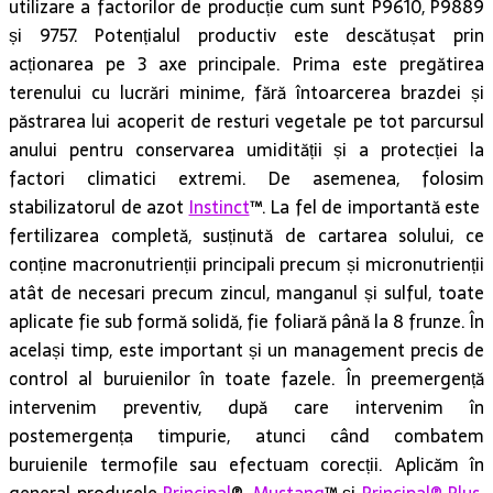
utilizare a factorilor de producție cum sunt P9610, P9889
și 9757. Potențialul productiv este descătușat prin
acționarea pe 3 axe principale. Prima este pregătirea
terenului cu lucrări minime, fără întoarcerea brazdei și
păstrarea lui acoperit de resturi vegetale pe tot parcursul
anului pentru conservarea umidității și a protecției la
factori climatici extremi. De asemenea, folosim
stabilizatorul de azot
Instinct
™. La fel de importantă este
fertilizarea completă, susținută de cartarea solului, ce
conține macronutrienții principali precum și micronutrienții
atât de necesari precum zincul, manganul și sulful, toate
aplicate fie sub formă solidă, fie foliară până la 8 frunze. În
același timp, este important și un management precis de
control al buruienilor în toate fazele. În preemergență
intervenim preventiv, după care intervenim în
postemergența timpurie, atunci când combatem
buruienile termofile sau efectuam corecții. Aplicăm în