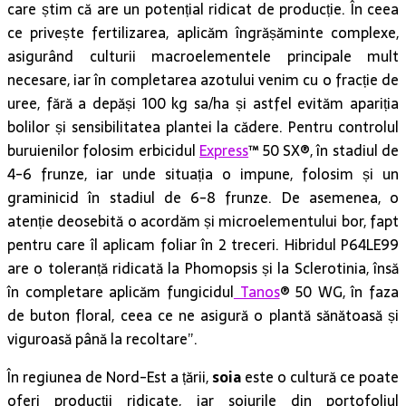
care știm că are un potențial ridicat de producție. În ceea
ce privește fertilizarea, aplicăm îngrășăminte complexe,
asigurând culturii macroelementele principale mult
necesare, iar în completarea azotului venim cu o fracție de
uree, fără a depăși 100 kg sa/ha și astfel evităm apariția
bolilor și sensibilitatea plantei la cădere. Pentru controlul
buruienilor folosim erbicidul
Express
™ 50 SX®, în stadiul de
4-6 frunze, iar unde situația o impune, folosim și un
graminicid în stadiul de 6-8 frunze. De asemenea, o
atenție deosebită o acordăm și microelementului bor, fapt
pentru care îl aplicam foliar în 2 treceri. Hibridul P64LE99
are o toleranță ridicată la Phomopsis și la Sclerotinia, însă
în completare aplicăm fungicidul
Tanos
® 50 WG, în faza
de buton floral, ceea ce ne asigură o plantă sănătoasă și
viguroasă până la recoltare”.
În regiunea de Nord-Est a țării,
soia
este o cultură ce poate
oferi producții ridicate, iar soiurile din portofoliul