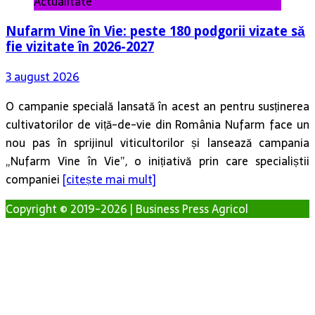
Actualitate
Nufarm Vine în Vie: peste 180 podgorii vizate să
fie vizitate în 2026-2027
3 august 2026
O campanie specială lansată în acest an pentru susținerea
cultivatorilor de viță-de-vie din România Nufarm face un
nou pas în sprijinul viticultorilor și lansează campania
„Nufarm Vine în Vie”, o inițiativă prin care specialiștii
companiei
[citește mai mult]
Copyright © 2019-2026 | Business Press Agricol