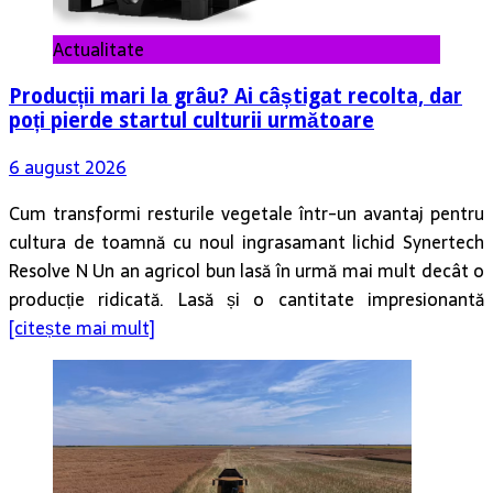
Actualitate
Producții mari la grâu? Ai câștigat recolta, dar
poți pierde startul culturii următoare
6 august 2026
Cum transformi resturile vegetale într-un avantaj pentru
cultura de toamnă cu noul ingrasamant lichid Synertech
Resolve N Un an agricol bun lasă în urmă mai mult decât o
producție ridicată. Lasă și o cantitate impresionantă
[citește mai mult]