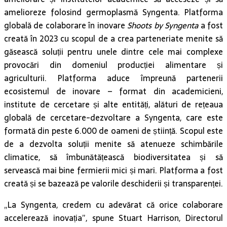
amelioreze folosind germoplasmă Syngenta. Platforma
globală de colaborare în inovare
Shoots by Syngenta
a fost
creată în 2023 cu scopul de a crea parteneriate menite să
găsească soluții pentru unele dintre cele mai complexe
provocări din domeniul producției alimentare și
agriculturii. Platforma aduce împreună partenerii
ecosistemul de inovare – format din academicieni,
institute de cercetare și alte entități, alături de rețeaua
globală de cercetare-dezvoltare a Syngenta, care este
formată din peste 6.000 de oameni de știință. Scopul este
de a dezvolta soluții menite să atenueze schimbările
climatice, să îmbunătățească biodiversitatea și să
servească mai bine fermierii mici și mari. Platforma a fost
creată și se bazează pe valorile deschiderii și transparenței.
„La Syngenta, credem cu adevărat că orice colaborare
accelerează inovația”, spune Stuart Harrison, Directorul