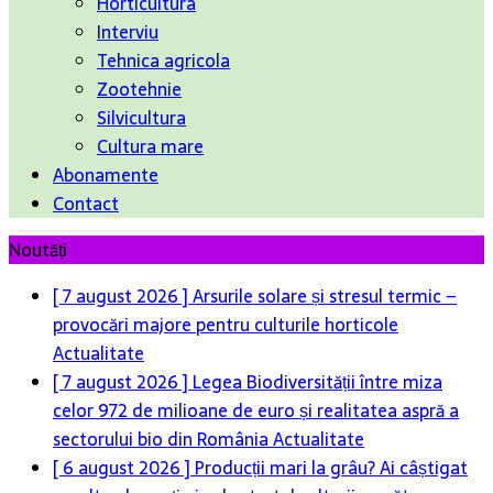
Horticultura
Interviu
Tehnica agricola
Zootehnie
Silvicultura
Cultura mare
Abonamente
Contact
Noutăți
[ 7 august 2026 ]
Arsurile solare și stresul termic –
provocări majore pentru culturile horticole
Actualitate
[ 7 august 2026 ]
Legea Biodiversității între miza
celor 972 de milioane de euro și realitatea aspră a
sectorului bio din România
Actualitate
[ 6 august 2026 ]
Producții mari la grâu? Ai câștigat