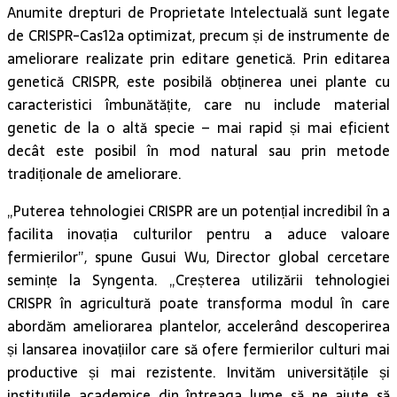
Anumite drepturi de Proprietate Intelectuală sunt legate
de CRISPR-Cas12a optimizat, precum și de instrumente de
ameliorare realizate prin editare genetică. Prin editarea
genetică CRISPR, este posibilă obținerea unei plante cu
caracteristici îmbunătățite, care nu include material
genetic de la o altă specie – mai rapid și mai eficient
decât este posibil în mod natural sau prin metode
tradiționale de ameliorare.
„Puterea tehnologiei CRISPR are un potențial incredibil în a
facilita inovația culturilor pentru a aduce valoare
fermierilor”, spune Gusui Wu, Director global cercetare
semințe la Syngenta. „Creșterea utilizării tehnologiei
CRISPR în agricultură poate transforma modul în care
abordăm ameliorarea plantelor, accelerând descoperirea
și lansarea inovațiilor care să ofere fermierilor culturi mai
productive și mai rezistente. Invităm universitățile și
instituțiile academice din întreaga lume să ne ajute să