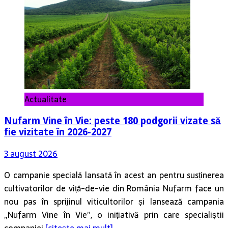
Actualitate
Nufarm Vine în Vie: peste 180 podgorii vizate să
fie vizitate în 2026-2027
3 august 2026
O campanie specială lansată în acest an pentru susținerea
cultivatorilor de viță-de-vie din România Nufarm face un
nou pas în sprijinul viticultorilor și lansează campania
„Nufarm Vine în Vie”, o inițiativă prin care specialiștii
companiei
[citește mai mult]