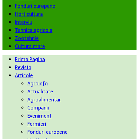
Fonduri europene
Horticultura
Interviu
Tehnica agricola
Zootehnie
Cultura mare
Prima Pagina
Revista
Articole
Agroinfo
Actualitate
Agroalimentar
Companii
Eveniment
Fermieri
Fonduri europene