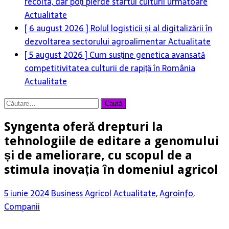
recolta, dar poți pierde startul culturii următoare
Actualitate
[ 6 august 2026 ]
Rolul logisticii și al digitalizării în
dezvoltarea sectorului agroalimentar
Actualitate
[ 5 august 2026 ]
Cum susține genetica avansată
competitivitatea culturii de rapiță în România
Actualitate
Caută
după:
Syngenta oferă drepturi la
tehnologiile de editare a genomului
și de ameliorare, cu scopul de a
stimula inovația în domeniul agricol
5 iunie 2024
Business Agricol
Actualitate
,
Agroinfo
,
Companii