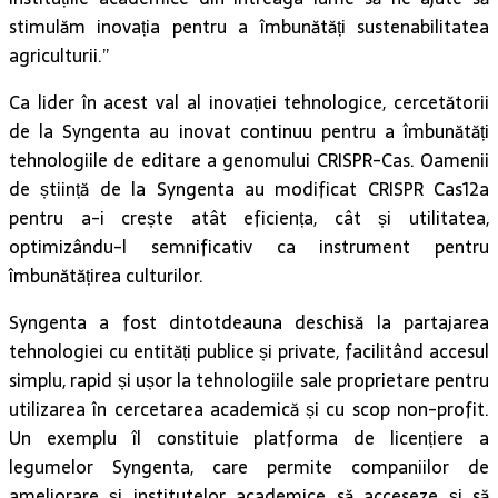
stimulăm inovația pentru a îmbunătăți sustenabilitatea
agriculturii.”
Ca lider în acest val al inovației tehnologice, cercetătorii
de la Syngenta au inovat continuu pentru a îmbunătăți
tehnologiile de editare a genomului CRISPR-Cas. Oamenii
de știință de la Syngenta au modificat CRISPR Cas12a
pentru a-i crește atât eficiența, cât și utilitatea,
optimizându-l semnificativ ca instrument pentru
îmbunătățirea culturilor.
Syngenta a fost dintotdeauna deschisă la partajarea
tehnologiei cu entități publice și private, facilitând accesul
simplu, rapid și ușor la tehnologiile sale proprietare pentru
utilizarea în cercetarea academică și cu scop non-profit.
Un exemplu îl constituie platforma de licențiere a
legumelor Syngenta, care permite companiilor de
ameliorare și institutelor academice să acceseze și să