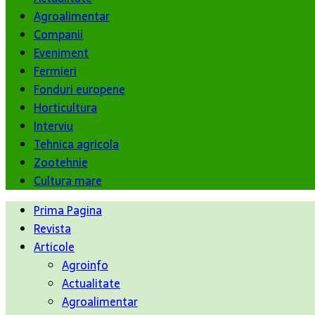
Agroalimentar
Companii
Eveniment
Fermieri
Fonduri europene
Horticultura
Interviu
Tehnica agricola
Zootehnie
Cultura mare
Prima Pagina
Revista
Articole
Agroinfo
Actualitate
Agroalimentar