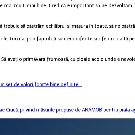
face mai mult, mai bine. Cred că e important să ne dezvoltăm în
ă că trebuie să păstrăm echilibrul și măsura în toate, să ne pă
erile, tocmai prin faptul că suntem diferite și oferim o altă p
ol. Să aveți o primăvara frumoasă, cu ploaie acolo unde e nevoie
 set de valori foarte bine definite!”
lae Ciucă, privind măsurile propuse de ANAMOB pentru piața 