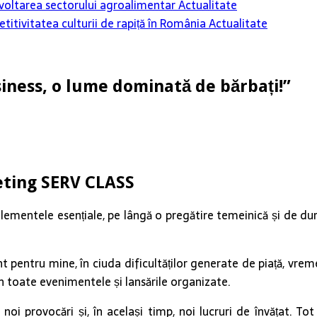
 dezvoltarea sectorului agroalimentar
Actualitate
itivitatea culturii de rapiță în România
Actualitate
iness, o lume dominată de bărbați!”
eting SERV CLASS
ementele esențiale, pe lângă o pregătire temeinică și de dura
 pentru mine, în ciuda dificultăților generate de piață, vreme,
 în toate evenimentele și lansările organizate.
oi provocări și, în același timp, noi lucruri de învățat. Tot