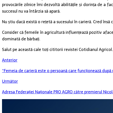
provocările zilnice îmi dezvoltă abilitățile și dorința de a 
succesul nu va întârzia să apară.
Nu știu dacă există o rețetă a sucesului în carieră. Cred îns
Consider că femeile în agricultură influențează pozitiv afac
dominată de bărbați.
Salut pe această cale toți cititorii revistei Cotidianul Agric
Anterior
“Femeia de carieră este o persoană care funcționează după un
Următor
Adresa Federației Naționale PRO AGRO către premierul Nico