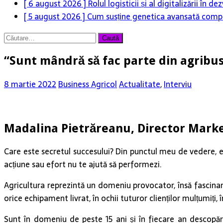
[ 6 august 2026 ]
Rolul logisticii și al digitalizării în
[ 5 august 2026 ]
Cum susține genetica avansată compet
Caută
după:
“Sunt mândră să fac parte din agribus
8 martie 2022
Business Agricol
Actualitate
,
Interviu
Madalina Pietrăreanu, Director Mark
Care este secretul succesului? Din punctul meu de vedere, el
acțiune sau efort nu te ajută să performezi.
Agricultura reprezintă un domeniu provocator, însă fascinant
orice echipament livrat, în ochii tuturor clienților mulțumiți,
Sunt în domeniu de peste 15 ani și în fiecare an descopăr n