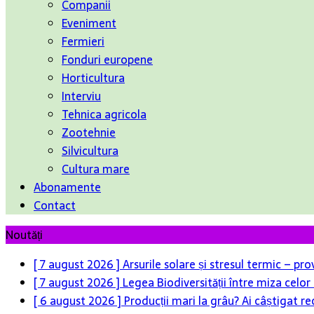
Companii
Eveniment
Fermieri
Fonduri europene
Horticultura
Interviu
Tehnica agricola
Zootehnie
Silvicultura
Cultura mare
Abonamente
Contact
Noutăți
[ 7 august 2026 ]
Arsurile solare și stresul termic – pr
[ 7 august 2026 ]
Legea Biodiversității între miza celo
[ 6 august 2026 ]
Producții mari la grâu? Ai câștigat re