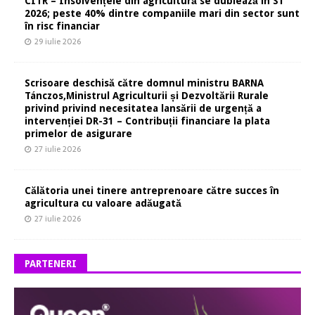
CITR – Insolvențele din agricultură se dublează în S1
2026; peste 40% dintre companiile mari din sector sunt
în risc financiar
29 iulie 2026
Scrisoare deschisă către domnul ministru BARNA
Tánczos,Ministrul Agriculturii și Dezvoltării Rurale
privind privind necesitatea lansării de urgență a
intervenției DR-31 – Contribuții financiare la plata
primelor de asigurare
27 iulie 2026
Călătoria unei tinere antreprenoare către succes în
agricultura cu valoare adăugată
27 iulie 2026
PARTENERI