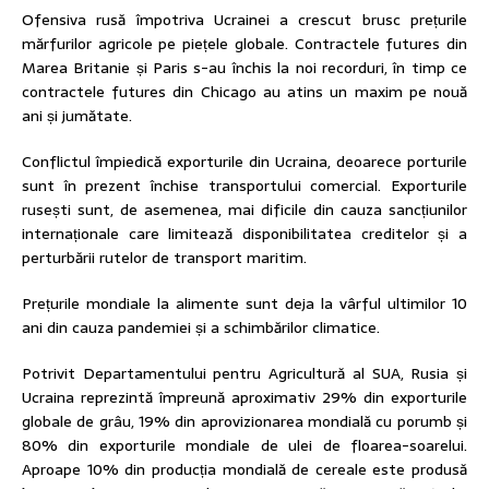
Ofensiva rusă împotriva Ucrainei a crescut brusc prețurile
mărfurilor agricole pe piețele globale. Contractele futures din
Marea Britanie și Paris s-au închis la noi recorduri, în timp ce
contractele futures din Chicago au atins un maxim pe nouă
ani și jumătate.
Conflictul împiedică exporturile din Ucraina, deoarece porturile
sunt în prezent închise transportului comercial. Exporturile
rusești sunt, de asemenea, mai dificile din cauza sancțiunilor
internaționale care limitează disponibilitatea creditelor și a
perturbării rutelor de transport maritim.
Prețurile mondiale la alimente sunt deja la vârful ultimilor 10
ani din cauza pandemiei și a schimbărilor climatice.
Potrivit Departamentului pentru Agricultură al SUA, Rusia și
Ucraina reprezintă împreună aproximativ 29% din exporturile
globale de grâu, 19% din aprovizionarea mondială cu porumb și
80% din exporturile mondiale de ulei de floarea-soarelui.
Aproape 10% din producția mondială de cereale este produsă