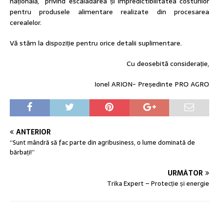
națională, privind escaladarea și impredictibilitatea costurilor
pentru produsele alimentare realizate din procesarea
cerealelor.
Vă stăm la dispoziție pentru orice detalii suplimentare.
Cu deosebită considerație,
Ionel ARION- Președinte PRO AGRO
ANTERIOR
“Sunt mândră să fac parte din agribusiness, o lume dominată de
bărbați!”
URMĂTOR
Trika Expert – Protecție și energie