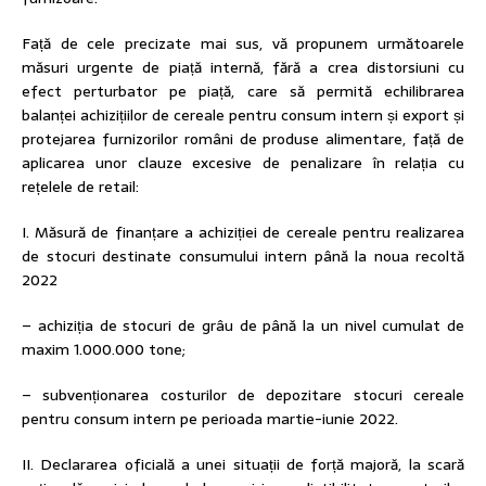
Față de cele precizate mai sus, vă propunem următoarele
măsuri urgente de piață internă, fără a crea distorsiuni cu
efect perturbator pe piață, care să permită echilibrarea
balanței achizițiilor de cereale pentru consum intern și export și
protejarea furnizorilor români de produse alimentare, față de
aplicarea unor clauze excesive de penalizare în relația cu
rețelele de retail:
I. Măsură de finanțare a achiziției de cereale pentru realizarea
de stocuri destinate consumului intern până la noua recoltă
2022
– achiziția de stocuri de grâu de până la un nivel cumulat de
maxim 1.000.000 tone;
– subvenționarea costurilor de depozitare stocuri cereale
pentru consum intern pe perioada martie-iunie 2022.
II. Declararea oficială a unei situații de forță majoră, la scară