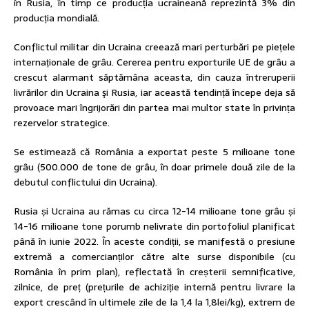
în Rusia, în timp ce producția ucraineană reprezintă 3% din
producția mondială.
Conflictul militar din Ucraina creează mari perturbări pe piețele
internaționale de grâu. Cererea pentru exporturile UE de grâu a
crescut alarmant săptămâna aceasta, din cauza întreruperii
livrărilor din Ucraina şi Rusia, iar această tendință începe deja să
provoace mari îngrijorări din partea mai multor state în privința
rezervelor strategice.
Se estimează că România a exportat peste 5 milioane tone
grâu (500.000 de tone de grâu, în doar primele două zile de la
debutul conflictului din Ucraina).
Rusia și Ucraina au rămas cu circa 12-14 milioane tone grâu și
14-16 milioane tone porumb nelivrate din portofoliul planificat
până în iunie 2022. În aceste condiții, se manifestă o presiune
extremă a comercianților către alte surse disponibile (cu
România în prim plan), reflectată în creșterii semnificative,
zilnice, de preț (prețurile de achiziție internă pentru livrare la
export crescând în ultimele zile de la 1,4 la 1,8lei/kg), extrem de