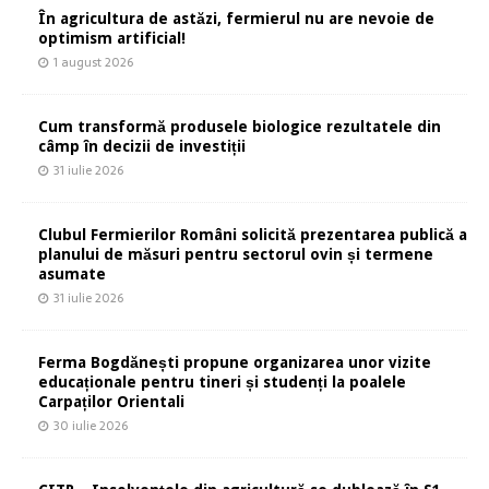
În agricultura de astăzi, fermierul nu are nevoie de
optimism artificial!
1 august 2026
Cum transformă produsele biologice rezultatele din
câmp în decizii de investiții
31 iulie 2026
Clubul Fermierilor Români solicită prezentarea publică a
planului de măsuri pentru sectorul ovin și termene
asumate
31 iulie 2026
Ferma Bogdănești propune organizarea unor vizite
educaționale pentru tineri și studenți la poalele
Carpaților Orientali
30 iulie 2026