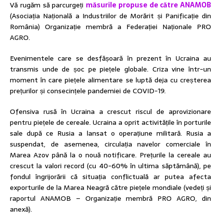
Vă rugăm să parcurgeți
măsurile propuse de către ANAMOB
(Asociația Națională a Industriilor de Morărit și Panificație din
România) Organizație membră a Federației Naționale PRO
AGRO.
Evenimentele care se desfășoară în prezent în Ucraina au
transmis unde de șoc pe piețele globale. Criza vine într-un
moment în care piețele alimentare se luptă deja cu creșterea
prețurilor și consecințele pandemiei de COVID-19.
Ofensiva rusă în Ucraina a crescut riscul de aprovizionare
pentru piețele de cereale. Ucraina a oprit activitățile în porturile
sale după ce Rusia a lansat o operațiune militară. Rusia a
suspendat, de asemenea, circulația navelor comerciale în
Marea Azov până la o nouă notificare. Prețurile la cereale au
crescut la valori record (cu 40-60% în ultima săptămână), pe
fondul îngrijorării că situația conflictuală ar putea afecta
exporturile de la Marea Neagră către piețele mondiale (vedeți și
raportul ANAMOB – Organizație membră PRO AGRO, din
anexă).