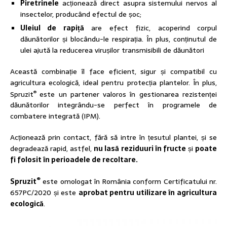
Piretrinele
acționează direct asupra sistemului nervos al
insectelor, producând efectul de șoc;
Uleiul de rapiță
are efect fizic, acoperind corpul
dăunătorilor și blocându-le respirația. În plus, conținutul de
ulei ajută la reducerea virușilor transmisibili de dăunători
Această combinație îl face eficient, sigur și compatibil cu
agricultura ecologică, ideal pentru protecția plantelor. În plus,
®
Spruzit
este un partener valoros în gestionarea rezistenței
dăunătorilor integrându-se perfect în programele de
combatere integrată (IPM).
Acționează prin contact, fără să intre în țesutul plantei, și se
degradează rapid, astfel,
nu lasă reziduuri în fructe
și
poate
fi folosit în perioadele de recoltare.
®
Spruzit
este omologat în România conform Certificatului nr.
657PC/2020 și este
aprobat pentru utilizare în agricultura
ecologică
.