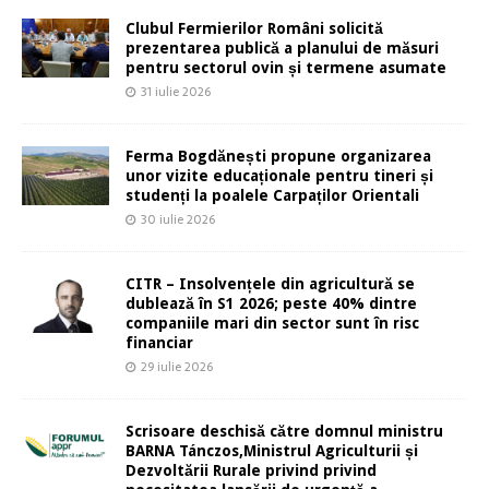
Clubul Fermierilor Români solicită
prezentarea publică a planului de măsuri
pentru sectorul ovin și termene asumate
31 iulie 2026
Ferma Bogdănești propune organizarea
unor vizite educaționale pentru tineri și
studenți la poalele Carpaților Orientali
30 iulie 2026
CITR – Insolvențele din agricultură se
dublează în S1 2026; peste 40% dintre
companiile mari din sector sunt în risc
financiar
29 iulie 2026
Scrisoare deschisă către domnul ministru
BARNA Tánczos,Ministrul Agriculturii și
Dezvoltării Rurale privind privind