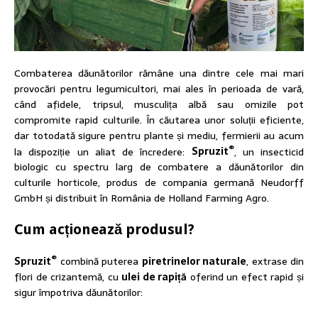
Combaterea dăunătorilor rămâne una dintre cele mai mari
provocări pentru legumicultori, mai ales în perioada de vară,
când afidele, tripsul, musculița albă sau omizile pot
compromite rapid culturile. În căutarea unor soluții eficiente,
dar totodată sigure pentru plante și mediu, fermierii au acum
®
la dispoziție un aliat de încredere:
Spruzit
, un insecticid
biologic cu spectru larg de combatere a dăunătorilor din
culturile horticole, produs de compania germană Neudorff
GmbH și distribuit în România de Holland Farming Agro.
Cum acționează produsul?
®
Spruzit
combină puterea
piretrinelor naturale
, extrase din
flori de crizantemă, cu
ulei de rapiță
oferind un efect rapid și
sigur împotriva dăunătorilor: