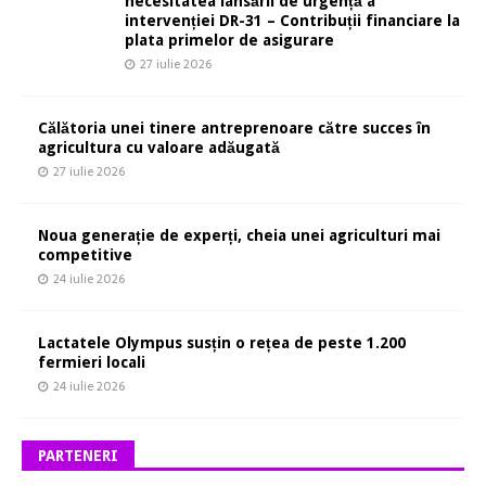
necesitatea lansării de urgență a
intervenției DR-31 – Contribuții financiare la
plata primelor de asigurare
27 iulie 2026
Călătoria unei tinere antreprenoare către succes în
agricultura cu valoare adăugată
27 iulie 2026
Noua generație de experți, cheia unei agriculturi mai
competitive
24 iulie 2026
Lactatele Olympus susțin o rețea de peste 1.200
fermieri locali
24 iulie 2026
PARTENERI