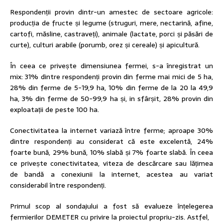
Respondenții provin dintr-un amestec de sectoare agricole:
producția de fructe și legume (struguri, mere, nectarină, afine,
cartofi, măsline, castraveți), animale (lactate, porci și păsări de
curte), culturi arabile (porumb, orez și cereale) și apicultură.
În ceea ce privește dimensiunea fermei, s-a înregistrat un
mix: 31% dintre respondenți provin din ferme mai mici de 5 ha,
28% din ferme de 5-19,9 ha, 10% din ferme de la 20 la 49,9
ha, 3% din ferme de 50-99,9 ha și, in sfârșit, 28% provin din
exploatații de peste 100 ha.
Conectivitatea la internet variază între ferme; aproape 30%
dintre respondenți au considerat că este excelentă, 24%
foarte bună, 29% bună, 10% slabă și 7% foarte slabă. În ceea
ce privește conectivitatea, viteza de descărcare sau lățimea
de bandă a conexiunii la internet, acestea au variat
considerabil între respondenți.
Primul scop al sondajului a fost să evalueze înțelegerea
fermierilor DEMETER cu privire la proiectul propriu-zis. Astfel,