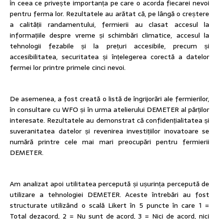
în ceea ce privește importanța pe care o acorda fiecarei nevoi
pentru ferma lor. Rezultatele au arătat că, pe lângă o creștere
a calității randamentului, fermierii au clasat accesul la
informațiile despre vreme și schimbări climatice, accesul la
tehnologii fezabile și la prețuri accesibile, precum și
accesibilitatea, securitatea și înțelegerea corectă a datelor
fermei lor printre primele cinci nevoi.
De asemenea, a fost creată o listă de îngrijorări ale fermierilor,
în consultare cu WFO și în urma atelierului DEMETER al părților
interesate. Rezultatele au demonstrat că confidențialitatea și
suveranitatea datelor și revenirea investițiilor inovatoare se
numără printre cele mai mari preocupări pentru fermierii
DEMETER.
Am analizat apoi utilitatea percepută și ușurința percepută de
utilizare a tehnologiei DEMETER. Aceste întrebări au fost
structurate utilizând o scală Likert în 5 puncte în care 1 =
Total dezacord, 2 = Nu sunt de acord, 3 = Nici de acord, nici