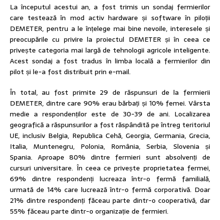
La începutul acestui an, a fost trimis un sondaj fermierilor
care testează în mod activ hardware și software în piloții
DEMETER, pentru a le înțelege mai bine nevoile, interesele și
preocupările cu privire la proiectul DEMETER și în ceea ce
privește categoria mai largă de tehnologii agricole inteligente.
Acest sondaj a fost tradus în limba locală a fermierilor din
pilot și le-a fost distribuit prin e-mail.
În total, au fost primite 29 de răspunsuri de la fermierii
DEMETER, dintre care 90% erau bărbați și 10% femei. Vârsta
medie a respondenților este de 30-39 de ani. Localizarea
geografică a răspunsurilor a fost răspândită pe întreg teritoriul
UE, inclusiv Belgia, Republica Cehă, Georgia, Germania, Grecia,
Italia, Muntenegru, Polonia, România, Serbia, Slovenia și
Spania. Aproape 80% dintre fermieri sunt absolvenți de
cursuri universitare. În ceea ce privește proprietatea fermei,
69% dintre respondenți lucreaza într-o fermă familială,
urmată de 14% care lucrează într-o fermă corporativă. Doar
21% dintre respondenți făceau parte dintr-o cooperativă, dar
55% făceau parte dintr-o organizație de fermieri.