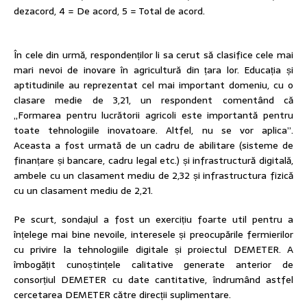
dezacord, 4 = De acord, 5 = Total de acord.
În cele din urmă, respondenților li sa cerut să clasifice cele mai
mari nevoi de inovare în agricultură din țara lor. Educația și
aptitudinile au reprezentat cel mai important domeniu, cu o
clasare medie de 3,21, un respondent comentând că
„Formarea pentru lucrătorii agricoli este importantă pentru
toate tehnologiile inovatoare. Altfel, nu se vor aplica”.
Aceasta a fost urmată de un cadru de abilitare (sisteme de
finanțare și bancare, cadru legal etc.) și infrastructură digitală,
ambele cu un clasament mediu de 2,32 și infrastructura fizică
cu un clasament mediu de 2,21.
Pe scurt, sondajul a fost un exercițiu foarte util pentru a
înțelege mai bine nevoile, interesele și preocupările fermierilor
cu privire la tehnologiile digitale și proiectul DEMETER. A
îmbogățit cunoștințele calitative generate anterior de
consorțiul DEMETER cu date cantitative, îndrumând astfel
cercetarea DEMETER către direcții suplimentare.