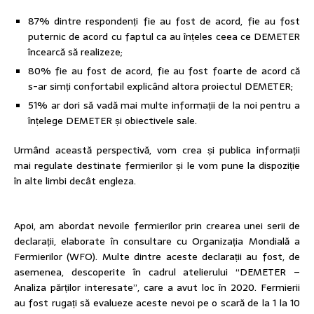
87% dintre respondenți fie au fost de acord, fie au fost
puternic de acord cu faptul ca au înțeles ceea ce DEMETER
încearcă să realizeze;
80% fie au fost de acord, fie au fost foarte de acord că
s-ar simți confortabil explicând altora proiectul DEMETER;
51% ar dori să vadă mai multe informații de la noi pentru a
înțelege DEMETER și obiectivele sale.
Urmând această perspectivă, vom crea și publica informații
mai regulate destinate fermierilor și le vom pune la dispoziție
în alte limbi decât engleza.
Apoi, am abordat nevoile fermierilor prin crearea unei serii de
declarații, elaborate în consultare cu Organizația Mondială a
Fermierilor (WFO). Multe dintre aceste declarații au fost, de
asemenea, descoperite în cadrul atelierului “DEMETER –
Analiza părților interesate”, care a avut loc în 2020. Fermierii
au fost rugați să evalueze aceste nevoi pe o scară de la 1 la 10