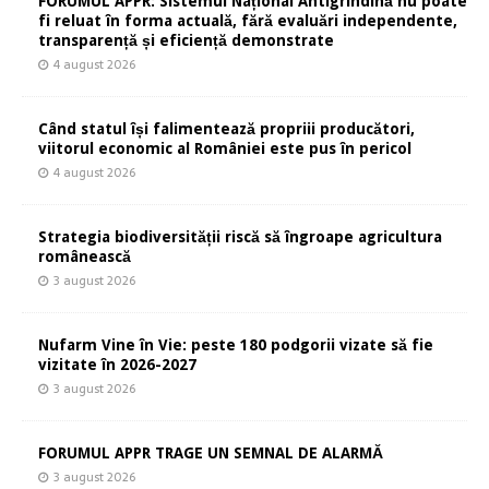
FORUMUL APPR: Sistemul Național Antigrindină nu poate
fi reluat în forma actuală, fără evaluări independente,
transparență și eficiență demonstrate
4 august 2026
Când statul își falimentează propriii producători,
viitorul economic al României este pus în pericol
4 august 2026
Strategia biodiversității riscă să îngroape agricultura
românească
3 august 2026
Nufarm Vine în Vie: peste 180 podgorii vizate să fie
vizitate în 2026-2027
3 august 2026
FORUMUL APPR TRAGE UN SEMNAL DE ALARMĂ
3 august 2026