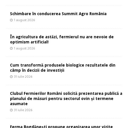
Schimbare în conducerea Summit Agro România
1 august 2026
În agricultura de astăzi, fermierul nu are nevoie de
optimism artificial!
1 august 2026
Cum transformă produsele biologice rezultatele din
câmp în decizii de investiții
31 iulie 2026
Clubul Fermierilor Români solicită prezentarea publică a
planului de măsuri pentru sectorul ovin și termene
asumate
31 iulie 2026
Ferma Bogdănești propune organizarea unor vizite