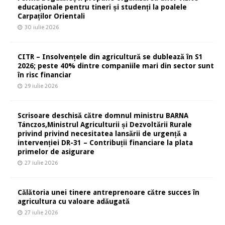
educaționale pentru tineri și studenți la poalele
Carpaților Orientali
30 iulie 2026
CITR – Insolvențele din agricultură se dublează în S1
2026; peste 40% dintre companiile mari din sector sunt
în risc financiar
29 iulie 2026
Scrisoare deschisă către domnul ministru BARNA
Tánczos,Ministrul Agriculturii și Dezvoltării Rurale
privind privind necesitatea lansării de urgență a
intervenției DR-31 – Contribuții financiare la plata
primelor de asigurare
27 iulie 2026
Călătoria unei tinere antreprenoare către succes în
agricultura cu valoare adăugată
27 iulie 2026