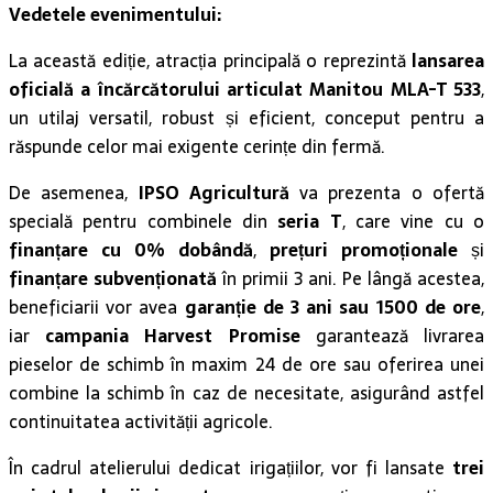
oficială a încărcătorului articulat Manitou MLA-T 533
,
un utilaj versatil, robust și eficient, conceput pentru a
răspunde celor mai exigente cerințe din fermă.
De asemenea,
IPSO Agricultură
va prezenta o ofertă
specială pentru combinele din
seria T
, care vine cu o
finanțare cu 0% dobândă
,
prețuri promoționale
și
finanțare subvenționată
în primii 3 ani. Pe lângă acestea,
beneficiarii vor avea
garanție de 3 ani sau 1500 de ore
,
iar
campania Harvest Promise
garantează livrarea
pieselor de schimb în maxim 24 de ore sau oferirea unei
combine la schimb în caz de necesitate, asigurând astfel
continuitatea activității agricole.
În cadrul atelierului dedicat irigațiilor, vor fi lansate
trei
noi tehnologii inovatoare
, care susțin o gestionare
inteligentă, sustenabilă și eficientă a resurselor de apă: