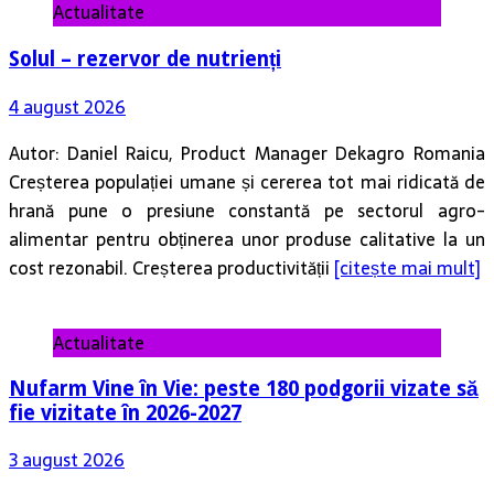
4 august 2026
Autor: Daniel Raicu, Product Manager Dekagro Romania
Creșterea populației umane și cererea tot mai ridicată de
hrană pune o presiune constantă pe sectorul agro-
alimentar pentru obținerea unor produse calitative la un
cost rezonabil. Creșterea productivității
[citește mai mult]
Actualitate
Nufarm Vine în Vie: peste 180 podgorii vizate să
fie vizitate în 2026-2027
3 august 2026
O campanie specială lansată în acest an pentru susținerea
cultivatorilor de viță-de-vie din România Nufarm face un
nou pas în sprijinul viticultorilor și lansează campania