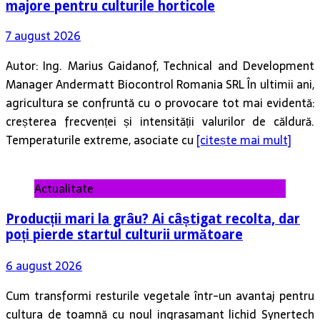
Autor: Ing. Marius Gaidanof, Technical and Development
Manager Andermatt Biocontrol Romania SRL În ultimii ani,
agricultura se confruntă cu o provocare tot mai evidentă:
creșterea frecvenței și intensității valurilor de căldură.
Temperaturile extreme, asociate cu
[citește mai mult]
Actualitate
Producții mari la grâu? Ai câștigat recolta, dar
poți pierde startul culturii următoare
6 august 2026
Cum transformi resturile vegetale într-un avantaj pentru
cultura de toamnă cu noul ingrasamant lichid Synertech
Resolve N Un an agricol bun lasă în urmă mai mult decât o
producție ridicată. Lasă și o cantitate impresionantă