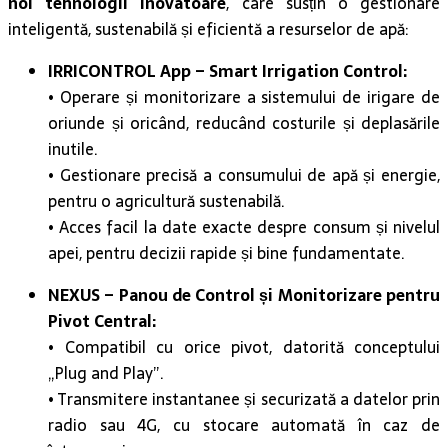
IRRICONTROL App – Smart Irrigation Control:
• Operare și monitorizare a sistemului de irigare de
oriunde și oricând, reducând costurile și deplasările
inutile.
• Gestionare precisă a consumului de apă și energie,
pentru o agricultură sustenabilă.
• Acces facil la date exacte despre consum și nivelul
apei, pentru decizii rapide și bine fundamentate.
NEXUS – Panou de Control și Monitorizare pentru
Pivot Central:
• Compatibil cu orice pivot, datorită conceptului
„Plug and Play”.
• Transmitere instantanee și securizată a datelor prin
radio sau 4G, cu stocare automată în caz de
întreruperi.
• Protecție avansată împotriva supratensiunilor și
descărcărilor electrice, reducând riscurile și costurile