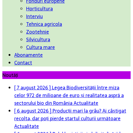
Fonduri europene
Horticultura
Interviu
Tehnica agricola
Zootehnie
Silvicultura
Cultura mare
Abonamente
Contact
Noutăți
[ 7 august 2026 ]
Legea Biodiversității între miza
[ 6 august 2026 ]
Producții mari la grâu? Ai câștigat
celor 972 de milioane de euro și realitatea aspră a
recolta, dar poți pierde startul culturii următoare
sectorului bio din România
Actualitate
Actualitate
[ 6 august 2026 ]
Rolul logisticii și al digitalizării în
dezvoltarea sectorului agroalimentar
Actualitate
[ 5 august 2026 ]
Cum susține genetica avansată