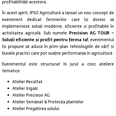
eveniment dedicat fermierilor care își doresc să
implementeze soluții moderne, eficiente și profitabile în
activitatea agricolă. Sub numele
Precision AG TOUR –
Soluții eficiente și profit pentru ferma ta!
, evenimentul
își propune să aducă în prim-plan tehnologiile de vârf și
bunele practici care pot susține performanța în agricultură.
Evenimentul este structurat în jurul a cinci ateliere
tematice:
Atelier Recoltat
Atelier Irigații
Atelier Precision AG
Atelier Semănat & Protecția plantelor
Atelier Pregătirea solului
Vedetele evenimentului:
La această ediție, atracția principală o reprezintă
lansarea