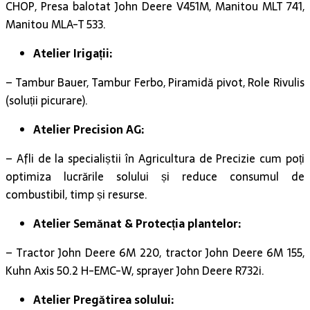
Atelier Irigații:
– Tambur Bauer, Tambur Ferbo, Piramidă pivot, Role Rivulis
(soluții picurare).
Atelier Precision AG:
– Afli de la specialiștii în Agricultura de Precizie cum poți
optimiza lucrările solului și reduce consumul de
combustibil, timp și resurse.
Atelier Semănat & Protecția plantelor:
– Tractor John Deere 6M 220, tractor John Deere 6M 155,
Kuhn Axis 50.2 H-EMC-W, sprayer John Deere R732i.
Atelier Pregătirea solului:
– Tractor John Deere 8R 310, tractor John Deere 6R 250,
Kuhn Cultimer L 350, Kuhn Performer 4000 Select.