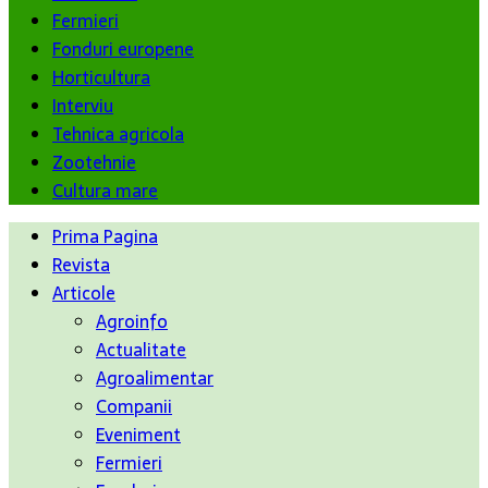
Fermieri
Fonduri europene
Horticultura
Interviu
Tehnica agricola
Zootehnie
Cultura mare
Prima Pagina
Revista
Articole
Agroinfo
Actualitate
Agroalimentar
Companii
Eveniment
Fermieri