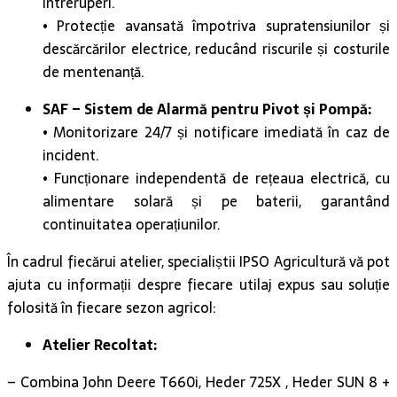
de mentenanță.
SAF – Sistem de Alarmă pentru Pivot și Pompă:
• Monitorizare 24/7 și notificare imediată în caz de
incident.
• Funcționare independentă de rețeaua electrică, cu
alimentare solară și pe baterii, garantând
continuitatea operațiunilor.
În cadrul fiecărui atelier, specialiștii IPSO Agricultură vă pot
ajuta cu informații despre fiecare utilaj expus sau soluție
folosită în fiecare sezon agricol:
Atelier Recoltat:
– Combina John Deere T660i, Heder 725X , Heder SUN 8 +
CHOP, Presa balotat John Deere V451M, Manitou MLT 741,
Manitou MLA-T 533.