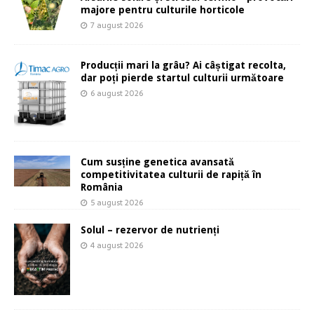
majore pentru culturile horticole
7 august 2026
Producții mari la grâu? Ai câștigat recolta,
dar poți pierde startul culturii următoare
6 august 2026
Cum susține genetica avansată
competitivitatea culturii de rapiță în
România
5 august 2026
Solul – rezervor de nutrienți
4 august 2026