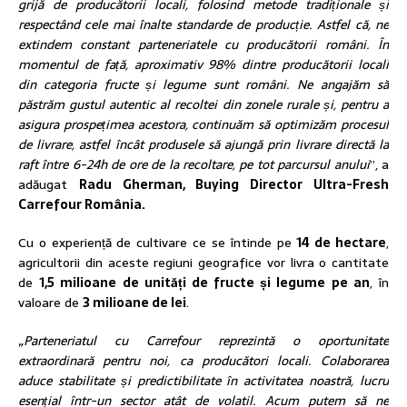
grijă de producătorii locali, folosind metode tradiționale și
respectând cele mai înalte standarde de producție. Astfel că, ne
extindem constant parteneriatele cu producătorii români. În
momentul de față, aproximativ 98% dintre producătorii locali
din categoria fructe și legume sunt români. Ne angajăm să
păstrăm gustul autentic al recoltei din zonele rurale și, pentru a
asigura prospețimea acestora, continuăm să optimizăm procesul
de livrare, astfel încât produsele să ajungă
prin livrare directă
la
raft
între 6-24h
de ore de la recoltare, pe tot parcursul anului
”, a
adăugat
Radu Gherman, Buying Director Ultra-Fresh
Carrefour România.
Cu o experiență de cultivare ce se întinde pe
14 de hectare
,
agricultorii din aceste regiuni geografice vor livra o cantitate
de
1,5 milioane de unități de fructe și legume pe an
, în
valoare de
3 milioane de lei
.
„Parteneriatul cu Carrefour reprezintă o oportunitate
extraordinară pentru noi, ca producători locali. Colaborarea
aduce stabilitate și predictibilitate în activitatea noastră, lucru
esențial într-un sector atât de volatil. Acum putem să ne