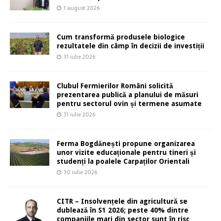
1 august 2026
Cum transformă produsele biologice
rezultatele din câmp în decizii de investiții
31 iulie 2026
Clubul Fermierilor Români solicită
prezentarea publică a planului de măsuri
pentru sectorul ovin și termene asumate
31 iulie 2026
Ferma Bogdănești propune organizarea
unor vizite educaționale pentru tineri și
studenți la poalele Carpaților Orientali
30 iulie 2026
CITR – Insolvențele din agricultură se
dublează în S1 2026; peste 40% dintre
companiile mari din sector sunt în risc