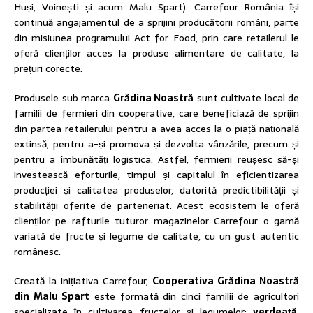
Huși, Voinești și acum Malu Spart). Carrefour România își
continuă angajamentul de a sprijini producătorii români, parte
din misiunea programului Act for Food, prin care retailerul le
oferă clienților acces la produse alimentare de calitate, la
prețuri corecte.
Produsele sub marca
Grădina Noastră
sunt cultivate local de
familii de fermieri din cooperative, care beneficiază de sprijin
din partea retailerului pentru a avea acces la o piață națională
extinsă, pentru a-și promova și dezvolta vânzările, precum și
pentru a îmbunătăți logistica. Astfel, fermierii reușesc să-și
investească eforturile, timpul și capitalul în eficientizarea
producției și calitatea produselor, datorită predictibilității și
stabilității oferite de parteneriat. Acest ecosistem le oferă
clienților pe rafturile tuturor magazinelor Carrefour o gamă
variată de fructe și legume de calitate, cu un gust autentic
românesc.
Creată la inițiativa Carrefour,
Cooperativa Grădina Noastră
din Malu Spart
este formată din cinci familii de agricultori
specializate în cultivarea fructelor și legumelor:
verdeață,