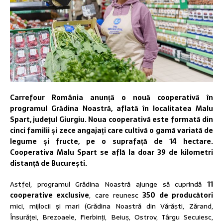
Carrefour România anunță o nouă cooperativă în
programul Grădina Noastră, aflată în localitatea Malu
Spart, județul Giurgiu. Noua cooperativă este formată din
cinci familii și zece angajați care cultivă o gamă variată de
legume și fructe, pe o suprafață de 14 hectare.
Cooperativa Malu Spart se află la doar 39 de kilometri
distanță de București. ​​ ​​
Astfel, programul Grădina Noastră ajunge să cuprindă
11
cooperative exclusive
, care reunesc
350 de producători
mici, mijlocii și mari (Grădina Noastră din Vărăști, Zărand,
Însurăței, Brezoaele, Fierbinți, Beiuș, Ostrov, Târgu Secuiesc,