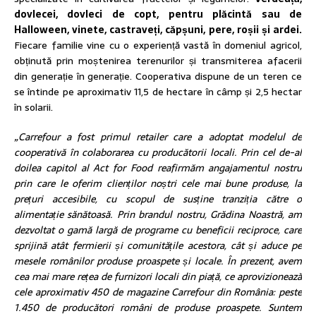
dovlecei, dovleci de copt, pentru plăcintă sau de
Halloween, vinete, castraveți, căpșuni, pere, roșii și ardei.
Fiecare familie vine cu o experiență vastă în domeniul agricol,
obținută prin moștenirea terenurilor și transmiterea afacerii
din generație în generație. Cooperativa dispune de un teren ce
se întinde pe aproximativ 11,5 de hectare în câmp și 2,5 hectar
în solarii.
„Carrefour a fost primul retailer care a adoptat modelul de
cooperativă în colaborarea cu producătorii locali. Prin cel de-al
doilea capitol al Act for Food reafirmăm angajamentul nostru
prin care le oferim clienților noștri cele mai bune produse, la
prețuri accesibile, cu scopul de susține tranziția către o
alimentație sănătoasă. Prin brandul nostru, Grădina Noastră, am
dezvoltat o gamă largă de programe cu beneficii reciproce, care
sprijină atât fermierii și comunitățile acestora, cât și aduce pe
mesele românilor produse proaspete și locale. În prezent, avem
cea mai mare rețea de furnizori locali din piață, ce aprovizionează
cele aproximativ 450 de magazine Carrefour din România: peste
1.450 de producători români de produse proaspete. Suntem