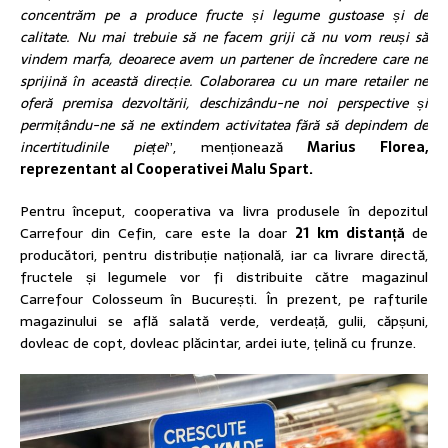
concentrăm pe a produce fructe și legume gustoase și de
calitate. Nu mai trebuie să ne facem griji că nu vom reuși să
vindem marfa, deoarece avem un partener de încredere care ne
sprijină în această direcție. Colaborarea cu un mare retailer ne
oferă premisa dezvoltării, deschizându-ne noi perspective și
permițându-ne să ne extindem activitatea fără să depindem de
incertitudinile pieței
”, menționează
Marius Florea,
reprezentant al Cooperativei Malu Spart.
​Pentru început, cooperativa va livra produsele în depozitul
Carrefour din Cefin, care este la doar
21 km distanță
de
producători, pentru distribuție națională, iar ca livrare directă,
fructele și legumele vor fi distribuite către magazinul
Carrefour Colosseum în București. În prezent, pe rafturile
magazinului se află salată verde, verdeață, gulii, căpșuni,
dovleac de copt, dovleac plăcintar, ardei iute, țelină cu frunze.