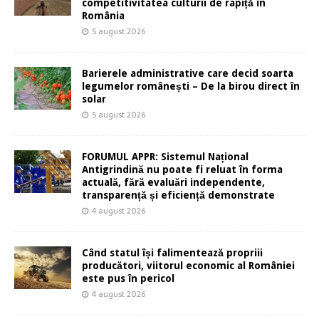
competitivitatea culturii de rapiță în
România
5 august 2026
Barierele administrative care decid soarta
legumelor românești – De la birou direct în
solar
5 august 2026
FORUMUL APPR: Sistemul Național
Antigrindină nu poate fi reluat în forma
actuală, fără evaluări independente,
transparență și eficiență demonstrate
4 august 2026
Când statul își falimentează propriii
producători, viitorul economic al României
este pus în pericol
4 august 2026