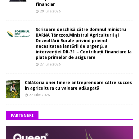
financiar
29 iulie 2026
Scrisoare deschisă către domnul ministru
BARNA Tánczos,Ministrul Agriculturii și
Dezvoltării Rurale privind privind
necesitatea lansării de urgență a
intervenției DR-31 – Contribuții financiare la
plata primelor de asigurare
27 iulie 2026
Călătoria unei tinere antreprenoare către succes
în agricultura cu valoare adăugată
27 iulie 2026
PARTENERI