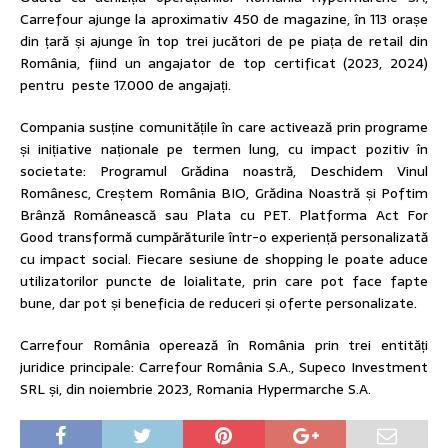
Carrefour ajunge la aproximativ 450 de magazine, în 113 orașe
din țară și ajunge în top trei jucători de pe piața de retail din
România, fiind un angajator de top certificat (2023, 2024)
pentru ​​ peste 17.000 de angajați.
Compania susține comunitățile în care activează prin programe
și inițiative naționale pe termen lung, cu impact pozitiv în
societate: Programul Grădina noastră, Deschidem Vinul
Românesc, Creștem România BIO, Grădina Noastră și Poftim
Brânză Românească sau Plata cu PET. Platforma Act For
Good transformă cumpărăturile într-o experiență personalizată
cu impact social. Fiecare sesiune de shopping le poate aduce
utilizatorilor puncte de loialitate, prin care pot face fapte
bune, dar pot și beneficia de reduceri și oferte personalizate.
Carrefour România operează în România prin trei entități
juridice principale: Carrefour România S.A., Supeco Investment
SRL și, din noiembrie 2023, Romania Hypermarche S.A.