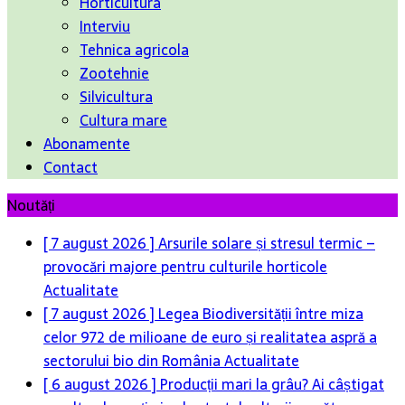
Horticultura
Interviu
Tehnica agricola
Zootehnie
Silvicultura
Cultura mare
Abonamente
Contact
Noutăți
[ 7 august 2026 ]
Arsurile solare și stresul termic –
provocări majore pentru culturile horticole
Actualitate
[ 7 august 2026 ]
Legea Biodiversității între miza
celor 972 de milioane de euro și realitatea aspră a
sectorului bio din România
Actualitate
[ 6 august 2026 ]
Producții mari la grâu? Ai câștigat