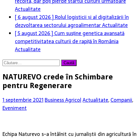
recolta, dar poți pierde startul culturii următoare
Actualitate
[ 6 august 2026 ]
Rolul logisticii și al digitalizării în
dezvoltarea sectorului agroalimentar
Actualitate
[ 5 august 2026 ]
Cum susține genetica avansată
competitivitatea culturii de rapiță în România
Actualitate
Caută
după:
NATUREVO crede în Schimbare
pentru Regenerare
1 septembrie 2021
Business Agricol
Actualitate
,
Companii
,
Eveniment
Echipa Naturevo s-a întâlnit cu jurnaliștii din agricultură în