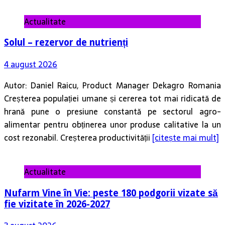
Actualitate
Solul – rezervor de nutrienți
4 august 2026
Autor: Daniel Raicu, Product Manager Dekagro Romania
Creșterea populației umane și cererea tot mai ridicată de
hrană pune o presiune constantă pe sectorul agro-
alimentar pentru obținerea unor produse calitative la un
cost rezonabil. Creșterea productivității
[citește mai mult]
Actualitate
Nufarm Vine în Vie: peste 180 podgorii vizate să
fie vizitate în 2026-2027