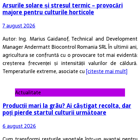
Arsurile solare și stresul termic – provocări
majore pentru culturile horticole
7 august 2026
Autor: Ing. Marius Gaidanof, Technical and Development
Manager Andermatt Biocontrol Romania SRL În ultimii ani,
agricultura se confruntă cu o provocare tot mai evidentă:
creșterea frecvenței și intensității valurilor de căldură.
Temperaturile extreme, asociate cu
[citește mai mult]
Actualitate
Producții mari la grâu? Ai câștigat recolta, dar
poți pierde startul culturii următoare
6 august 2026
Cum transformi resturile vegetale într-un avantaj pentru