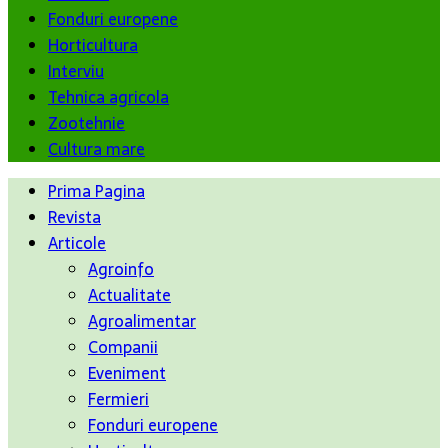
Fonduri europene
Horticultura
Interviu
Tehnica agricola
Zootehnie
Cultura mare
Prima Pagina
Revista
Articole
Agroinfo
Actualitate
Agroalimentar
Companii
Eveniment
Fermieri
Fonduri europene