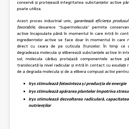
conservă și protejează integritatea substanțelor active pâ
poate utiliza.
Acest proces industrial unic,
garanteaz
ă eficien
ța
produsulu
favorabile,
deoarece “Supermolecula” permite conservare
active încapsulate până în momentul în care intră în cont
ingredientelor active se face doar în momentul în care m
direct cu ceara de pe cuticula frunzelor. În timp ce c
degradeaza molecula și eliberează substanțele active în inte
sol, molecula cărăuș protejază componentele active 
translocată la nivel radicular și intră în contact cu exudații
de a degrada molecula și de a elibera compușii activi pentru a 
Irys stimulează
fotosinteza și producția de energie
Irys stimulează apărarea plantelor împotriva stresur
Irys stimulează dezvoltarea radiculară, capacitate
nutrienților