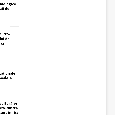
biologice
zii de
licită
lui de
 și
caționale
poalele
cultură se
40% dintre
unt în risc