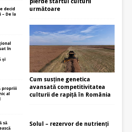
pierde startul culturii
următoare
re decid
 – De la
ional
uat în
 și
Cum susține genetica
avansată competitivitatea
 propriii
culturii de rapiță în România
ic al
l
Solul – rezervor de nutrienți
ă să
ească