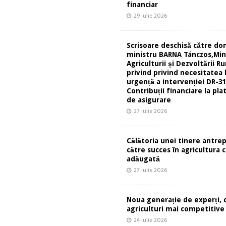
financiar
29 iulie 2026
Scrisoare deschisă către d
ministru BARNA Tánczos,Min
Agriculturii și Dezvoltării Ru
privind privind necesitatea 
urgență a intervenției DR-31
Contribuții financiare la pla
de asigurare
27 iulie 2026
Călătoria unei tinere antre
către succes în agricultura 
adăugată
27 iulie 2026
Noua generație de experți, 
agriculturi mai competitive
24 iulie 2026