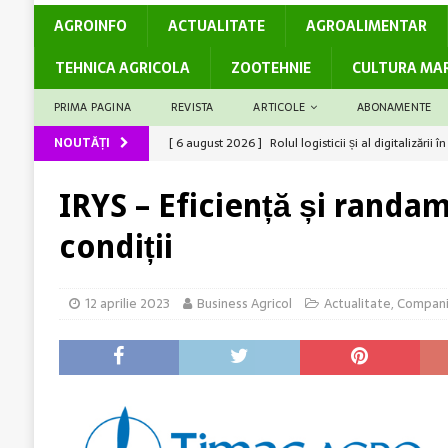
AGROINFO
ACTUALITATE
AGROALIMENTAR
TEHNICA AGRICOLA
ZOOTEHNIE
CULTURA MA
PRIMA PAGINA
REVISTA
ARTICOLE
ABONAMENTE
NOUTĂȚI
[ 6 august 2026 ]
Rolul logisticii și al digitalizări
[ 5 august 2026 ]
Cum susține genetica avansată co
IRYS – Eficiență și randam
[ 5 august 2026 ]
Barierele administrative care dec
condiții
[ 4 august 2026 ]
Solul – rezervor de nutrienți
A
[ 6 august 2026 ]
Producții mari la grâu? Ai câștiga
12 aprilie 2023
Business Agricol
Actualitate
,
Compani