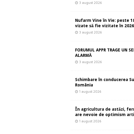
3 august 2026
Nufarm Vine în Vie: peste 1
vizate să fie vizitate în 202
3 august 2026
FORUMUL APPR TRAGE UN S
ALARMĂ
3 august 2026
Schimbare în conducerea S
România
1 august 2026
În agricultura de astăzi, fe
are nevoie de optimism artif
1 august 2026