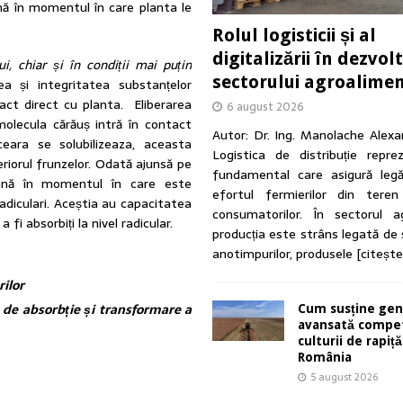
nă în momentul în care planta le
Rolul logisticii și al
digitalizării în dezvol
i, chiar și în condi
ții
mai puțin
sectorului agroalime
a și integritatea substanțelor
act direct cu planta. Eliberarea
6 august 2026
olecula cărăuș intră în contact
Autor: Dr. Ing. Manolache Alex
eara se solubilizeaza, aceasta
Logistica de distribuție reprez
riorul frunzelor. Odată ajunsă pe
fundamental care asigură legă
până în momentul în care este
efortul fermierilor din tere
 radiculari. Aceștia au capacitatea
consumatorilor. În sectorul ag
fi absorbiți la nivel radicular.
producția este strâns legată de
anotimpurilor, produsele
[citeșt
ilor
a de absorbție și transformare a
Cum susține gen
avansată compet
culturii de rapiță
România
5 august 2026