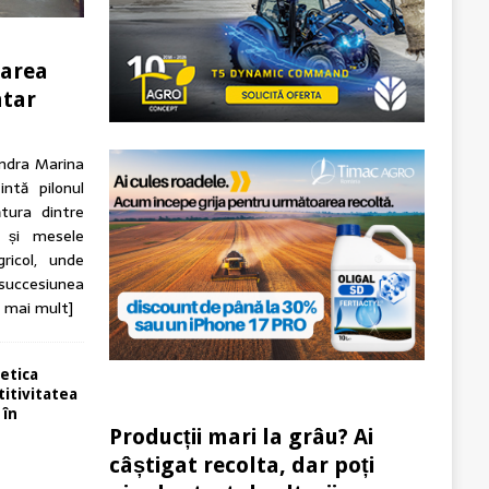
tarea
ntar
andra Marina
intă pilonul
tura dintre
n și mesele
ricol, unde
 succesiunea
e mai mult]
etica
itivitatea
 în
Producții mari la grâu? Ai
câștigat recolta, dar poți