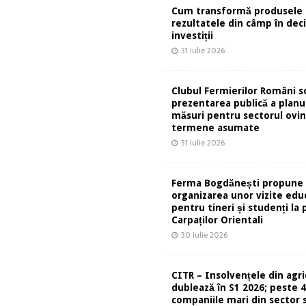
Cum transformă produsele 
rezultatele din câmp în deci
investiții
31 iulie 2026
Clubul Fermierilor Români so
prezentarea publică a planu
măsuri pentru sectorul ovin
termene asumate
31 iulie 2026
Ferma Bogdănești propune
organizarea unor vizite edu
pentru tineri și studenți la 
Carpaților Orientali
30 iulie 2026
CITR – Insolvențele din agri
dublează în S1 2026; peste 
companiile mari din sector s