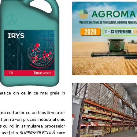
imatice din ce în ce mai grele în
ea culturilor cu un biostimulator
at printr-un proces industrial unic
ve
cu rol în stimularea proceselor
e astfel o
SUPERMOLECUL
Ă
care