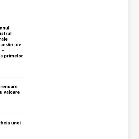
omnul
istrul
rale
lansării de
 –
ta primelor
prenoare
cu valoare
cheia unei