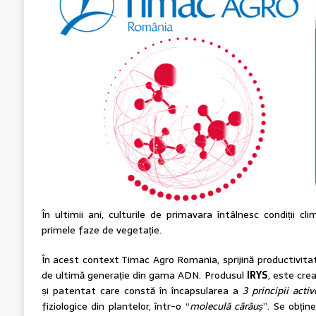
În ultimii ani, culturile de primavara întâlnesc condiții cl
primele faze de vegetație.
În acest context Timac Agro Romania, sprijină productivitat
de ultimă generație din gama ADN. Produsul
IRYS
, este cre
și patentat care constă în încapsularea a
3
principii acti
fiziologice din plantelor, într-o “
molecul
ă c
ăr
ău
ș
”. Se obțin