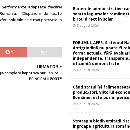
ții performante adaptate fiecărei
Barierele administrative ca
gro Romania. Dispunem de toate
soarta legumelor românești
eri solutiile cele mai potrivite in
birou direct în solar
5 august 2026
FORUMUL APPR: Sistemul Naț
Antigrindină nu poate fi rel
forma actuală, fără evaluări
independente, transparență
eficiență demonstrate
URMĂTOR
4 august 2026
ia completă împotriva buruienilor –
PRINCIPAL® FORTE
Când statul își falimentează
producători, viitorul econom
României este pus în perico
4 august 2026
Strategia biodiversității risc
îngroape agricultura român