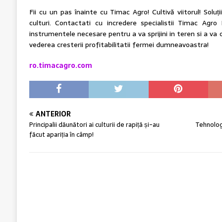
Fii cu un pas înainte cu Timac Agro! Cultivă viitorul! Solu
culturi. Contactati cu incredere specialistii Timac A
instrumentele necesare pentru a va sprijini in teren si a va of
vederea cresterii profitabilitatii fermei dumneavoastra!
ro.timacagro.com
ANTERIOR
Principalii dăunători ai culturii de rapiță și-au
Tehnolog
făcut apariția în câmp!