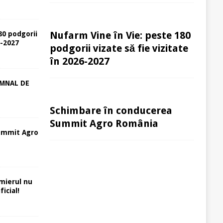
Nufarm Vine în Vie: peste 180
80 podgorii
6-2027
podgorii vizate să fie vizitate
în 2026-2027
EMNAL DE
Schimbare în conducerea
Summit Agro România
ummit Agro
rmierul nu
icial!