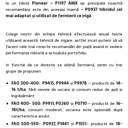
la un hibrid
Pioneer – P1197 AMX
iar principala noastră
recomandare este din aceeași mamă
– P0937 hibridul cel
mai adaptat și utilizat de fermierii ce irigă
.
Colegii noștri din echipa tehnică efectuează anual teste
utilizand această tehnică de irigare, astfel incat putem să vă
facem cele mai corecte recomandări din piață avand in vedere
performanța ridicată a actualului portofoliu.
In functie de ce doreste sa obțină fermierul, venin cu trei
grupe de propuneri:
FAO 300-400: P9415, P9944
și
P9978
– productii de
14-
16 t/ha
, fără nevoie de uscare și consum redus de apă și
îngrășământ
FAO 400- 500: P9911, P0260
și
P0710
– productii de
16-
18t/ha
, consum moderat, uscarea este opțională după
caracteristica anului.
FAO 500-550: P0937, P1441
și
P1551
– productii de
18-