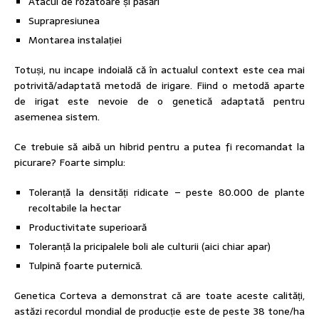
Atacul de rozătoare și păsări
Suprapresiunea
Montarea instalației
Totuși, nu incape indoială că în actualul context este cea mai
potrivită/adaptată metodă de irigare. Fiind o metodă aparte
de irigat este nevoie de o genetică adaptată pentru
asemenea sistem.
Ce trebuie să aibă un hibrid pentru a putea fi recomandat la
picurare? Foarte simplu:
Toleranță la densități ridicate – peste 80.000 de plante
recoltabile la hectar
Productivitate superioară
Toleranță la pricipalele boli ale culturii (aici chiar apar)
Tulpină foarte puternică.
Genetica Corteva a demonstrat că are toate aceste calități,
astăzi recordul mondial de producție este de peste 38 tone/ha