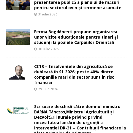
prezentarea publică a planului de măsuri
pentru sectorul ovin și termene asumate
31 iulie 2026
Ferma Bogdănești propune organizarea
unor vizite educaționale pentru tineri și
studenți la poalele Carpaților Orientali
30 iulie 2026
CITR – Insolvențele din agricultură se
dublează în S1 2026; peste 40% dintre
companiile mari din sector sunt în risc
financiar
29 iulie 2026
Scrisoare deschisă către domnul ministru
BARNA Tánczos,Ministrul Agriculturii și
Dezvoltării Rurale privind privind
necesitatea lansării de urgență a
intervenției DR-31 – Contribuții financiare la