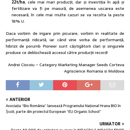
22t/ha
, cele mai mari producții, dar și investiția în apă și
fertilizare va fi pe masură, de asemenea uscarea este
necesară, în cele mai multe cazuri se va recolta la peste
18% U.
Daca vorbim de irigare prin picurare, vorbim in realitate de
performanță ridicată, iar când vine vorba de performanță,
hibrizii de porumb Pioneer sunt câștigătorii clari și singurele
produse ce deblochează accesul către producții record!
Andrei Ciocoiu – Category Marketing Manager Seeds Corteva
Agriscience Romania si Moldova
ANTERIOR
Asociația “Bio România” lansează Programului Național Hrana BIO în
Școli, parte din proiectul European “EU Organic School”
URMĂTOR