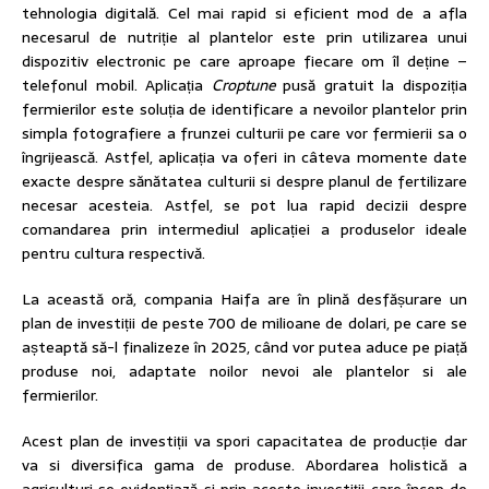
tehnologia digitală. Cel mai rapid si eficient mod de a afla
necesarul de nutriție al plantelor este prin utilizarea unui
dispozitiv electronic pe care aproape fiecare om îl deține –
telefonul mobil. Aplicația
Croptune
pusă gratuit la dispoziția
fermierilor este soluția de identificare a nevoilor plantelor prin
simpla fotografiere a frunzei culturii pe care vor fermierii sa o
îngrijească. Astfel, aplicația va oferi in câteva momente date
exacte despre sănătatea culturii si despre planul de fertilizare
necesar acesteia. Astfel, se pot lua rapid decizii despre
comandarea prin intermediul aplicației a produselor ideale
pentru cultura respectivă.
La această oră, compania Haifa are în plină desfășurare un
plan de investiții de peste 700 de milioane de dolari, pe care se
așteaptă să-l finalizeze în 2025, când vor putea aduce pe piață
produse noi, adaptate noilor nevoi ale plantelor si ale
fermierilor.
Acest plan de investiții va spori capacitatea de producție dar
va si diversifica gama de produse. Abordarea holistică a