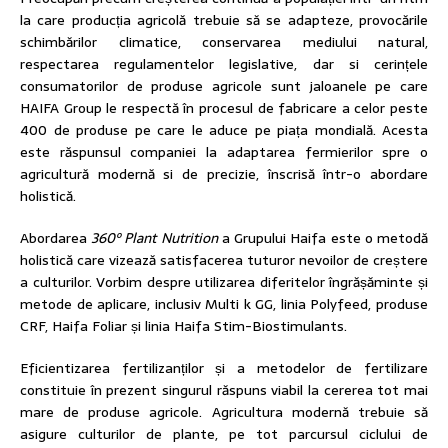
la care producția agricolă trebuie să se adapteze, provocările
schimbărilor climatice, conservarea mediului natural,
respectarea regulamentelor legislative, dar si cerințele
consumatorilor de produse agricole sunt jaloanele pe care
HAIFA Group le respectă în procesul de fabricare a celor peste
400 de produse pe care le aduce pe piața mondială. Acesta
este răspunsul companiei la adaptarea fermierilor spre o
agricultură modernă si de precizie, înscrisă într-o abordare
holistică.
Abordarea
360º Plant Nutrition
a Grupului Haifa este o metodă
holistică care vizează satisfacerea tuturor nevoilor de creștere
a culturilor. Vorbim despre utilizarea diferitelor îngrășăminte și
metode de aplicare, inclusiv Multi k GG, linia Polyfeed, produse
CRF, Haifa Foliar și linia Haifa Stim-Biostimulants.
Eficientizarea fertilizanților și a metodelor de fertilizare
constituie în prezent singurul răspuns viabil la cererea tot mai
mare de produse agricole. Agricultura modernă trebuie să
asigure culturilor de plante, pe tot parcursul ciclului de