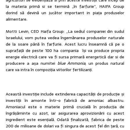
agriculturi se evidențiază si prin aceste investiții care încep de
la materia primă si se termină „în farfurie”, HAIFA Group
dorind să devină un jucător important in piața produselor
alimentare.
Motti Levin, CEO Haifa Group: „La sediul companiei din sudul
Israelului, vom putea vedea îngemănarea produselor naturale
de la soare până în farfurie. Acest lucru înseamnă că pe o
suprafață de peste 100 ha compania își va produce propria
energie electrică care va fi sursa primară energetică dar si de
producere a așa numitei
blue Ammonia
, un produs natural
care va intra în compoziția viitorilor fertilizanți.
Această investiție include extinderea capacității de producție și
investiții în amonte într-o fabrică de amoniac albastru.
Amoniacul este o materie primă crucială în producția de
îngrășăminte cu azot, iar asigurarea aprovizionării cu acest
ingredient este esențială. Odată finalizată, fabrica de peste
200 de milioane de dolari va fi singura de acest fel din țară, cu