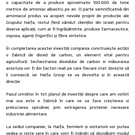
o capacitate de a produce aproximativ 100.000 de tone
metrice de amoniac albastru pe an. O parte semnificativă din
amoniacul produs va acoperi nevoile proprii de producție ale
Grupului Haifa, restul fiind vândut clienților din Israel pentru
diverse aplicații, cum ar fi îngrășăminte, produse farmaceutice,
vopsea, agenți frigorifici și fibre sintetice.
În completarea acestei investiții compania construiește astăzi
o fabrică de dioxid de carbon, un element vital pentru
agricultură. Sechestrarea dioxidului de carbon si măsurarea
acestuia vor fi doi factori reali pe care fiecare stat dorește să
îi cunoască, iar Haifa Group se va dezvolta și în această
direcție.
Pasul următor în tot planul de investiții despre care am vorbit
mai sus este o fabrică în care se va face creșterea si
prelucrarea spirulinei, prin extragerea proteinei necesare
industriei alimentare.
La sediul companiei, la Haifa, fermierii și vizitatorii vor putea
vedea și niște sere în care vom fi mândri să dezvăluim modul