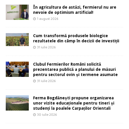
În agricultura de astăzi, fermierul nu are
nevoie de optimism artificial!
1 august 2026
Cum transformă produsele biologice
rezultatele din câmp în decizii de investiții
31 iulie 2026
Clubul Fermierilor Români solicită
prezentarea publică a planului de măsuri
pentru sectorul ovin și termene asumate
31 iulie 2026
Ferma Bogdănești propune organizarea
unor vizite educaționale pentru tineri și
studenți la poalele Carpaților Orientali
30 iulie 2026