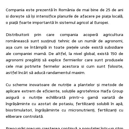
Compania este prezentă în România de mai bine de 25 de ani
si dorește să își intensifice planurile de afacere pe piața locală,
o piață foarte importantă în sistemul agricol al Europei.
Distribuitorii prin care compania acoperă agricultura
românească sunt susținuți tehnic de un număr de agronomi,
așa cum se întâmplă in toate piețele unde există subsidiare
ale companiei mamă. De altfel, la nivel global, există 150 de
agronomi pregătiți să explice fermierilor care sunt produsele
cele mai potrivite fermelor acestora si cum sunt folosite,
astfel încât să aducă randamentul maxim.
Cu scheme inovatoare de nutriție a plantelor și metode de
aplicare extrem de eficiente, soluțiile agrotehnice Haifa Group
asigură o nutriție echilibrată printr-o gamă variată de
îngrășăminte cu azotat de potasiu, fertilizanți solubili în apă,
biostimulatori, îngrășăminte cu micronutrienți, fertilizanți cu
eliberare controlată.
Preocupări precum creșterea continuă a populației într-un ritm