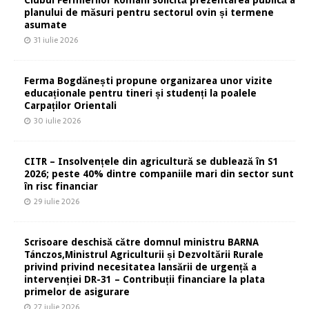
Clubul Fermierilor Români solicită prezentarea publică a
planului de măsuri pentru sectorul ovin și termene
asumate
31 iulie 2026
Ferma Bogdănești propune organizarea unor vizite
educaționale pentru tineri și studenți la poalele
Carpaților Orientali
30 iulie 2026
CITR – Insolvențele din agricultură se dublează în S1
2026; peste 40% dintre companiile mari din sector sunt
în risc financiar
29 iulie 2026
Scrisoare deschisă către domnul ministru BARNA
Tánczos,Ministrul Agriculturii și Dezvoltării Rurale
privind privind necesitatea lansării de urgență a
intervenției DR-31 – Contribuții financiare la plata
primelor de asigurare
27 iulie 2026