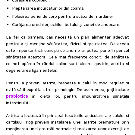
Curățarea copitelor;
Pieptănarea încurcăturilor din coamă;
Folosirea periei de corp pentru a scăpa de murdărie;
Curățarea urechilor, ochilor, botului și zonei de andocare.
La fel ca oamenii, caii necesită un plan alimentar adecvat
pentru a-și menține sănătatea, fizicul și greutatea. De aceea
este important să cunoști ce anume ar putea pune în pericol
sănătatea acestora. Cele mai frecvente condiții de sănătate
ce pot apărea în rândul cailor sunt ulcerul gastric, artrita și
degenerarea ligamentelor.
Pentru a preveni artrita, hrănește-ți calul în mod regulat și
evită să îl expui la stres psihologic. De asemenea, poți include
probiotice
în dieta lor, pentru îmbunătățirea sănătății
intestinului.
Artrita afectează în principal țesuturile articulare ale calului și
cartilajul. Poți preveni instalarea unei artrite premature prin
menținerea unei greutăți normale și realizarea unor exerciții de