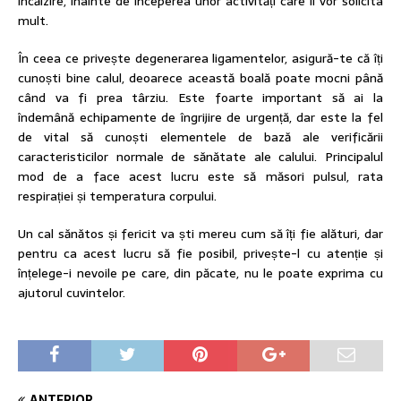
încălzire, înainte de începerea unor activități care îi vor solicita
mult.
În ceea ce privește degenerarea ligamentelor, asigură-te că îți
cunoști bine calul, deoarece această boală poate mocni până
când va fi prea târziu. Este foarte important să ai la
îndemână echipamente de îngrijire de urgență, dar este la fel
de vital să cunoști elementele de bază ale verificării
caracteristicilor normale de sănătate ale calului. Principalul
mod de a face acest lucru este să măsori pulsul, rata
respirației și temperatura corpului.
Un cal sănătos și fericit va ști mereu cum să îți fie alături, dar
pentru ca acest lucru să fie posibil, privește-l cu atenție și
înțelege-i nevoile pe care, din păcate, nu le poate exprima cu
ajutorul cuvintelor.
ANTERIOR