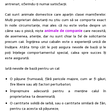
antrenat, oferindu-ți numai satisfacții.
Caii sunt animale domestice care aparțin clasei mamiferelor.
Mulți proprietari debutanți nu știu cum să se comporte exact
în noile circumstanțe, mai ales că nu este vorba despre un
câine sau o pisică, niște
animale de companie
care necesită,
de asemenea, atenție, dar nu sunt chiar la fel de solicitante
precum caii. Îngrijirea unui cabalin este o experiență unică de
învățare. Atâta timp cât le poți asigura nevoile de bază și le
poți înțelege comportamentul special, calea spre succes îți
este asigurată.
Iată nevoile de bază pentru un cal:
O pășune frumoasă, fără pericole majore, cum ar fi găuri,
fire libere sau alți factori perturbatori;
Împrejmuire adecvată pentru a menține calul în
proprietatea ta desemnată;
O cantitate solidă de iarbă, sau o cantitate similară de fân,
pentru ca acesta să pășuneze;