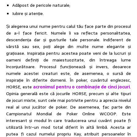
Adăpost de pericole naturale;
Iubire și atenție.
Și alegerea unui nume pentru calul tău face parte din procesul
de a-l face fericit. Numele îi va reflecta personalitatea,
descendența dar și gusturile tale personale. Indiferent de
vârstă sau sex, poți alege din multe nume elegante și
grațioase. Inspirația pentru acestea poate veni de la lucruri și
oameni definiți de maiestuozitate, din întreaga lume
înconjurătoare. Procesul funcționează și invers, deoarece
numele acestei creaturi este, de asemenea, o sursă de
inspirație în diferite domenii. În poker, cuvântul englezesc,
HORSE, este
acronimul pentru o combinație de cinci jocuri
.
Opinia generală este că jocurile HORSE, precum și alte tipuri
de jocuri mixte, sunt cele mai potrivite pentru a aprecia nivelul
real al unui jucător de poker. De asemenea, fac parte din
Campionatul Mondial de Poker Online WCOOP. Este
interesant și modul în care traducerea unui cuvânt poate fi
utilizată într-un mod total diferit în altă limbă. Acesta ar
putea fi cazul numelui propriu Kay, atribuit persoanelor în