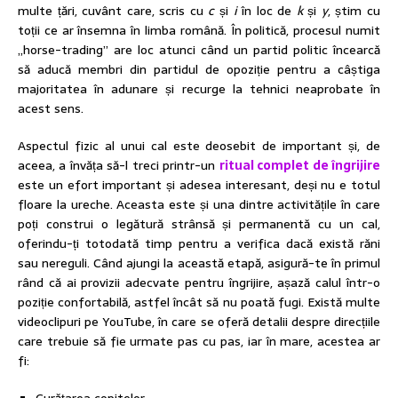
multe țări, cuvânt care, scris cu
c
și
i
în loc de
k
și
y
, știm cu
toții ce ar însemna în limba română. În politică, procesul numit
„horse-trading” are loc atunci când un partid politic încearcă
să aducă membri din partidul de opoziție pentru a câștiga
majoritatea în adunare și recurge la tehnici neaprobate în
acest sens.
Aspectul fizic al unui cal este deosebit de important și, de
aceea, a învăța să-l treci printr-un
ritual complet de îngrijire
este un efort important și adesea interesant, deși nu e totul
floare la ureche. Aceasta este și una dintre activitățile în care
poți construi o legătură strânsă și permanentă cu un cal,
oferindu-ți totodată timp pentru a verifica dacă există răni
sau nereguli. Când ajungi la această etapă, asigură-te în primul
rând că ai provizii adecvate pentru îngrijire, așază calul într-o
poziție confortabilă, astfel încât să nu poată fugi. Există multe
videoclipuri pe YouTube, în care se oferă detalii despre direcțiile
care trebuie să fie urmate pas cu pas, iar în mare, acestea ar
fi: