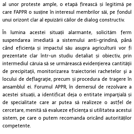
al unor proteste ample, o etapă firească și legitimă pe
care FAPPR o susține în interesul membrilor săi, pe fondul
unui orizont clar al epuizării căilor de dialog constructiv.
În lumina acestei situații alarmante, solicităm ferm
suspendarea imediată a sistemului anti-grindină, până
când eficiența și impactul său asupra agriculturii vor fi
prezentate clar într-un studiu detaliat și obiectiv, prin
intermediul căruia să se urmărească evidenţierea cantităţii
de precipitaţii, monitorizarea traiectoriei rachetelor şi a
locului de deflagraţie, precum și procedura de tragere în
ansamblul ei. Forumul APPR, în demersul de rezolvare a
acestei situații, a identificat deja o entitate imparţială și
de specialitate care ar putea să realizeze o astfel de
cercetare, menită să evalueze eficienţa si utilitatea acestui
sistem, pe care o putem recomanda oricând autorităților
competente.