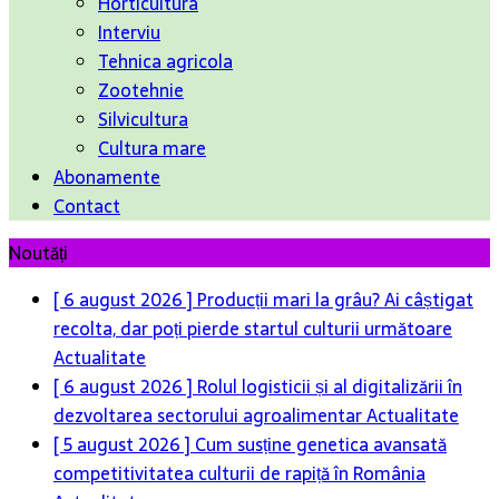
Horticultura
Interviu
Tehnica agricola
Zootehnie
Silvicultura
Cultura mare
Abonamente
Contact
Noutăți
[ 6 august 2026 ]
Producții mari la grâu? Ai câștigat
recolta, dar poți pierde startul culturii următoare
Actualitate
[ 6 august 2026 ]
Rolul logisticii și al digitalizării în
dezvoltarea sectorului agroalimentar
Actualitate
[ 5 august 2026 ]
Cum susține genetica avansată
competitivitatea culturii de rapiță în România