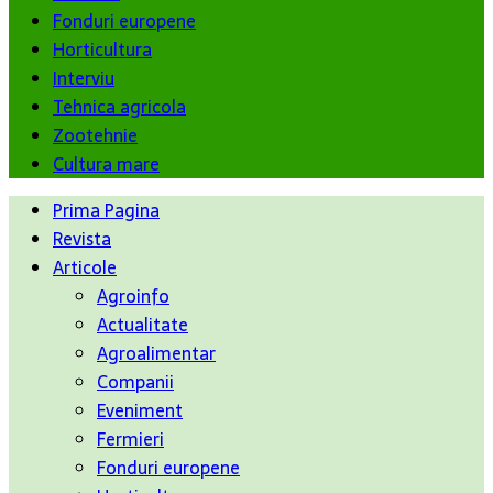
Fonduri europene
Horticultura
Interviu
Tehnica agricola
Zootehnie
Cultura mare
Prima Pagina
Revista
Articole
Agroinfo
Actualitate
Agroalimentar
Companii
Eveniment
Fermieri
Fonduri europene