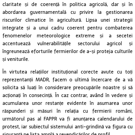
claritate și de coerență în politica agricolă, dar și în
abordarea guvernamentală cu privire la gestionarea
riscurilor climatice în agricultură. Lipsa unei strategii
integrate și a unui cadru coerent pentru combaterea
fenomenelor meteorologice extreme și a secetei
accentuează vulnerabilitățile sectorului agricol și
îngreunează eforturile fermierilor de a-și proteja culturile
și veniturile.
În virtutea relațiilor instituțional corecte avute cu toți
reprezentanții MADR, facem o ultimă încercare de a vă
solicita să luați în considerare preocupările noastre și să
acționați în consecință. În caz contrar, având în vedere și
acumularea unor restanțe evidente în asumarea unor
răspunderi și măsuri în relația cu fermierii români,
următorul pas al FAPPR va fi anunțarea calendarului de
protest, iar subiectul sistemului anti-grindină va figura cu
siguranță pe lista amplă a revendicărilor de profil.