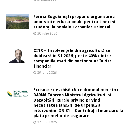
Ferma Bogdănești propune organizarea
unor vizite educaționale pentru tineri și
studenți la poalele Carpaților Orientali
30 iulie 2026
CITR – Insolvențele din agricultură se
dublează în S1 2026; peste 40% dintre
companiile mari din sector sunt în risc
financiar
29 iulie 2026
Scrisoare deschisă către domnul ministru
BARNA Tánczos,Ministrul Agriculturii și
Dezvoltării Rurale privind privind
necesitatea lansării de urgență a
intervenției DR-31 – Contribuții financiare la
plata primelor de asigurare
27 iulie 2026