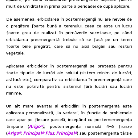
mult de umiditate în prima parte a perioadei de după aplicare.
De asemenea, erbicidarea în postemergență nu are nevoie de
o pregătire foarte bună a terenului, ceea ce este un lucru
foarte greu de realizat în primăverile secetoase, pe când
erbicidarea preemergentă trebuie să se facă pe un teren
foarte bine pregătit, care să nu aibă bulgări sau resturi
vegetale.
Aplicarea erbicidelor în postemergență se pretează pentru
toate tipurile de lucrări ale solului (sistem minim de lucrări,
arătură etc.), comparativ cu erbicidarea în preemergență care
nu este potrivită pentru sistemul fără lucrări sau lucrări
minime.
Un alt mare avantaj al erbicidării în postemergență este
aplicarea personalizată, „la vedere”, în funcție de problemele
care apar pe fiecare parcelă, începând cu postememergența
timpurie (
Arigo®
)
, postemergența normală 4-6 frunze
(
Arigo®
,
Principal® Plus
,
Principal®
) sau postemergența târzie