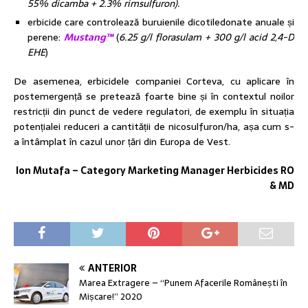
55% dicamba + 2.3% rimsulfuron).
erbicide care controlează buruienile dicotiledonate anuale și
perene:
Mustang™
(
6.25 g/l florasulam + 300 g/l acid 2,4-D
EHE
)
De asemenea, erbicidele companiei Corteva, cu aplicare în
postemergență se pretează foarte bine și în contextul noilor
restricții din punct de vedere regulatori, de exemplu în situația
potențialei reduceri a cantității de nicosulfuron/ha, așa cum s-
a întâmplat în cazul unor țări din Europa de Vest.
Ion Mutafa – Category Marketing Manager Herbicides RO
& MD
ANTERIOR
Marea Extragere – “Punem Afacerile Românești în
Mișcare!” 2020