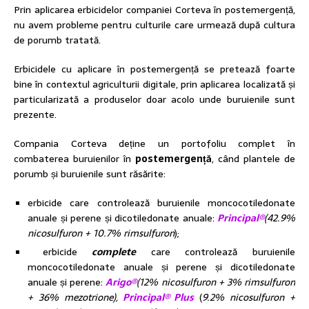
Prin aplicarea erbicidelor companiei Corteva în postemergență,
nu avem probleme pentru culturile care urmează după cultura
de porumb tratată.
Erbicidele cu aplicare în postemergență se pretează foarte
bine în contextul agriculturii digitale, prin aplicarea localizată și
particularizată a produselor doar acolo unde buruienile sunt
prezente.
Compania Corteva deține un portofoliu complet în
combaterea buruienilor în
postemergență
, când plantele de
porumb și buruienile sunt răsărite:
erbicide care controlează buruienile moncocotiledonate
anuale și perene și dicotiledonate anuale:
Principal®
(42.9%
nicosulfuron + 10.7% rimsulfuron
);
erbicide
complete
care controlează buruienile
moncocotiledonate anuale și perene și dicotiledonate
anuale și perene:
Arigo®
(12% nicosulfuron + 3% rimsulfuron
+ 36% mezotrione),
Principal® Plus
(
9.2% nicosulfuron +