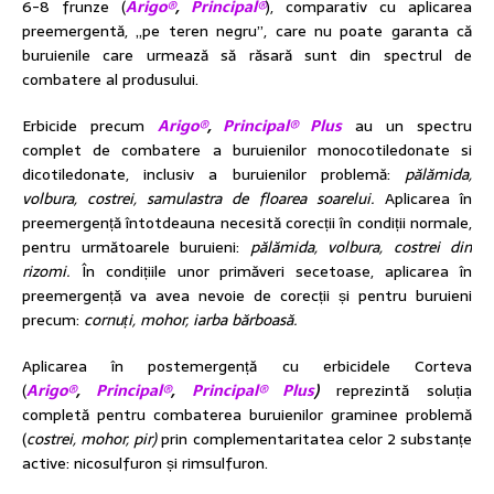
6-8 frunze (
Arigo®
,
Principal®
), comparativ cu aplicarea
preemergentă, „pe teren negru”, care nu poate garanta că
buruienile care urmează să răsară sunt din spectrul de
combatere al produsului.
Erbicide precum
Arigo®
,
Principal® Plus
au un spectru
complet de combatere a buruienilor monocotiledonate si
dicotiledonate, inclusiv a buruienilor problemă:
pălămida,
volbura, costrei, samulastra de floarea soarelui.
Aplicarea în
preemergență întotdeauna necesită corecții în condiții normale,
pentru următoarele buruieni:
pălămida, volbura, costrei din
rizomi.
În condițiile unor primăveri secetoase, aplicarea în
preemergență va avea nevoie de corecții și pentru buruieni
precum:
cornuți, mohor, iarba bărboasă.
Aplicarea în postemergență cu erbicidele Corteva
(
Arigo®
,
Principal®
,
Principal
®
Plus
)
reprezintă soluția
completă pentru combaterea buruienilor graminee problemă
(
costrei, mohor, pir)
prin complementaritatea celor 2 substanțe
active: nicosulfuron și rimsulfuron.