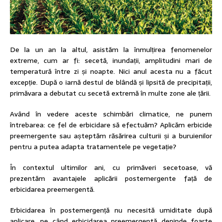
De la un an la altul, asistăm la înmulțirea fenomenelor
extreme, cum ar fi: secetă, inundații, amplitudini mari de
temperatură între zi și noapte. Nici anul acesta nu a făcut
excepție. După o iarnă destul de blândă și lipsită de precipitații,
primăvara a debutat cu secetă extremă în multe zone ale țării.
Având în vedere aceste schimbări climatice, ne punem
întrebarea: ce fel de erbicidare să efectuăm? Aplicăm erbicide
preemergente sau așteptăm răsărirea culturii și a buruienilor
pentru a putea adapta tratamentele pe vegetație?
În contextul ultimilor ani, cu primăveri secetoase, vă
prezentăm avantajele aplicării postemergente față de
erbicidarea preemergentă.
Erbicidarea în postemergență nu necesită umiditate după
aplicare, pe când erbicidarea preemergentă depinde foarte