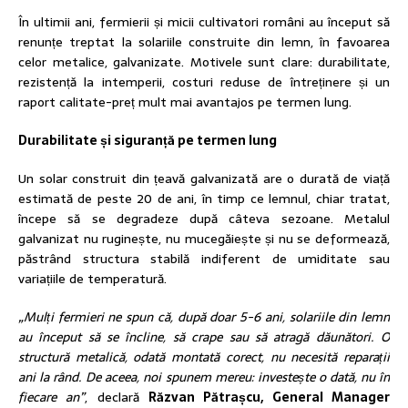
În ultimii ani, fermierii și micii cultivatori români au început să
renunțe treptat la solariile construite din lemn, în favoarea
celor metalice, galvanizate. Motivele sunt clare: durabilitate,
rezistență la intemperii, costuri reduse de întreținere și un
raport calitate-preț mult mai avantajos pe termen lung.
Durabilitate și siguranță pe termen lung
Un solar construit din țeavă galvanizată are o durată de viață
estimată de peste 20 de ani, în timp ce lemnul, chiar tratat,
începe să se degradeze după câteva sezoane. Metalul
galvanizat nu ruginește, nu mucegăiește și nu se deformează,
păstrând structura stabilă indiferent de umiditate sau
variațiile de temperatură.
„Mulți fermieri ne spun că, după doar 5-6 ani, solariile din lemn
au început să se încline, să crape sau să atragă dăunători. O
structură metalică, odată montată corect, nu necesită reparații
ani la rând. De aceea, noi spunem mereu: investește o dată, nu în
fiecare an”
, declară
Răzvan Pătrașcu, General Manager