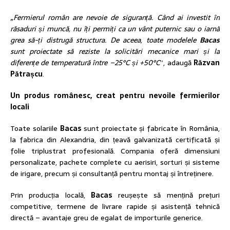
„Fermierul român are nevoie de siguranță. Când ai investit în
răsaduri și muncă, nu îți permiți ca un vânt puternic sau o iarnă
grea să-ți distrugă structura. De aceea, toate modelele
Bacas
sunt proiectate să reziste la solicitări mecanice mari și la
diferențe de temperatură între –25°C și +50°C
”, adaugă
Răzvan
Pătrașcu
.
Un produs românesc, creat pentru nevoile fermierilor
locali
Toate solariile
Bacas
sunt proiectate și fabricate în România,
la fabrica din Alexandria, din țeavă galvanizată certificată și
folie triplustrat profesională. Compania oferă dimensiuni
personalizate, pachete complete cu aerisiri, sorturi și sisteme
de irigare, precum și consultanță pentru montaj și întreținere.
Prin producția locală,
Bacas
reușește să mențină prețuri
competitive, termene de livrare rapide și asistență tehnică
directă – avantaje greu de egalat de importurile generice.