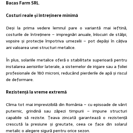
Bacas Farm SRL
.
Costuri reale și întreținere minimă
Deși la prima vedere lemnul pare o variantă mai ieftină,
costurile de întreținere – impregnări anuale, înlocuiri de stâlpi,
vopsire și protecție împotriva umezelii – pot depăși în câțiva
ani valoarea unei structuri metalice.
În plus, solariile metalice oferă o stabilitate superioară pentru
instalarea aerisirilor laterale, a sistemelor de irigare sau a foliei
profesionale de 180 microni, reducând pierderile de apă și riscul
de deformare.
Rezistență la vreme extremă
Clima tot mai imprevizibilă din România – cu episoade de vânt
puternic, grindină sau zăpezi timpurii – impune structuri
capabile să reziste. Țeava zincată garantează o rezistență
crescută la presiune și greutate, ceea ce face din solarul
metalic o alegere sigură pentru orice sezon.