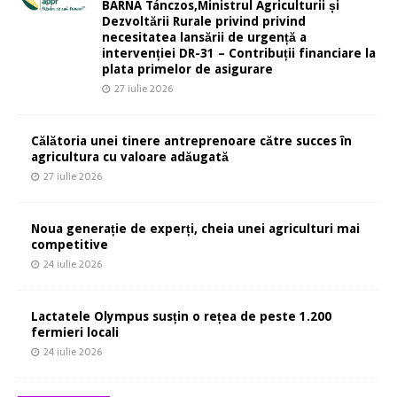
BARNA Tánczos,Ministrul Agriculturii și
Dezvoltării Rurale privind privind
necesitatea lansării de urgență a
intervenției DR-31 – Contribuții financiare la
plata primelor de asigurare
27 iulie 2026
Călătoria unei tinere antreprenoare către succes în
agricultura cu valoare adăugată
27 iulie 2026
Noua generație de experți, cheia unei agriculturi mai
competitive
24 iulie 2026
Lactatele Olympus susțin o rețea de peste 1.200
fermieri locali
24 iulie 2026