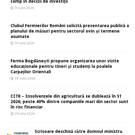
câmp în decizii de investiții
31 iulie 2026
Clubul Fermierilor Români solicită prezentarea publică a
planului de măsuri pentru sectorul ovin și termene
asumate
31 iulie 2026
Ferma Bogdănești propune organizarea unor vizite
educaționale pentru tineri și studenți la poalele
Carpaților Orientali
30 iulie 2026
CITR – Insolvențele din agricultură se dublează în S1
2026; peste 40% dintre companiile mari din sector sunt
în risc financiar
29 iulie 2026
Scrisoare deschisă către domnul ministru