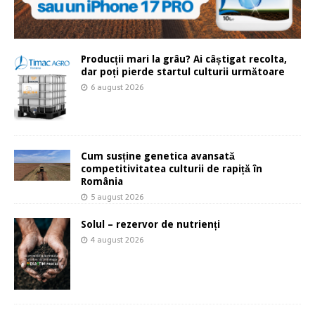
Producții mari la grâu? Ai câștigat recolta,
dar poți pierde startul culturii următoare
6 august 2026
Cum susține genetica avansată
competitivitatea culturii de rapiță în
România
5 august 2026
Solul – rezervor de nutrienți
4 august 2026