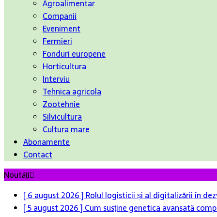
Agroalimentar
Companii
Eveniment
Fermieri
Fonduri europene
Horticultura
Interviu
Tehnica agricola
Zootehnie
Silvicultura
Cultura mare
Abonamente
Contact
Noutăți
[ 6 august 2026 ]
Rolul logisticii și al digitalizării în
[ 5 august 2026 ]
Cum susține genetica avansată compet