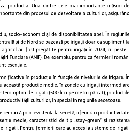
imiza producția. Una dintre cele mai importante măsuri de
i importante din procesul de dezvoltare a culturilor, asigurând
ediu, socio-economici și de disponibilitatea apei. În regiunile
ntrală și de Nord se bazează pe irigații doar ca supliment la
agricol au fost pregătite pentru irigații în 2024, cu peste 1
ățiri Funciare (ANIF). De exemplu, pentru ca fermierii români
unt esențiale.
ficative în producție în funcție de nivelurile de irigare. În
 această producție medie, în zonele cu irigații intermediare
istem optim de irigații (500 litri pe metru pătrat), producțiile
ductivității culturilor, în special în regiunile secetoase.
remarcă prin rezistența la secetă, oferind o productivitate
erție medie, caracteristici de tip „stay-green” și rezistență
 irigații. Pentru fermierii care au acces la sisteme de irigații