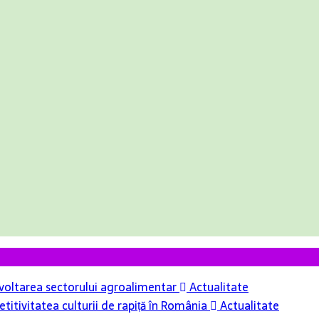
 dezvoltarea sectorului agroalimentar
Actualitate
itivitatea culturii de rapiță în România
Actualitate