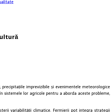
alitate
ultură
 precipitațiile imprevizibile și evenimentele meteorologice
 în sistemele lor agricole pentru a aborda aceste probleme,
erii variabilității climatice. Fermierii pot integra strategii