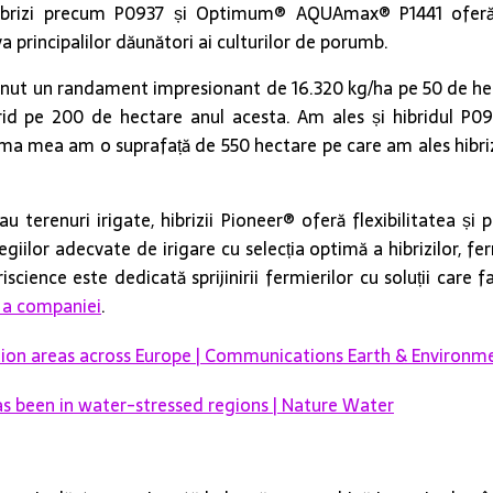
hibrizi precum P0937 și Optimum® AQUAmax® P1441 oferă 
a principalilor dăunători ai culturilor de porumb.
 un randament impresionant de 16.320 kg/ha pe 50 de hectar
d pe 200 de hectare anul acesta. Am ales și hibridul P0937 
 ferma mea am o suprafață de 550 hectare pe care am ales hibri
 terenuri irigate, hibrizii Pioneer® oferă flexibilitatea și 
giilor adecvate de irigare cu selecția optimă a hibrizilor, fer
science este dedicată sprijinirii fermierilor cu soluții care f
i a companiei
.
igation areas across Europe | Communications Earth & Environm
has been in water-stressed regions | Nature Water