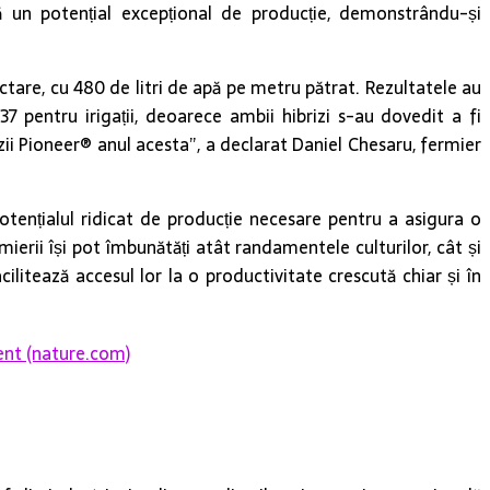
un potențial excepțional de producție, demonstrându-și
e, cu 480 de litri de apă pe metru pătrat. Rezultatele au
pentru irigații, deoarece ambii hibrizi s-au dovedit a fi
zii Pioneer® anul acesta”, a declarat Daniel Chesaru, fermier
potențialul ridicat de producție necesare pentru a asigura o
mierii își pot îmbunătăți atât randamentele culturilor, cât și
acilitează accesul lor la o productivitate crescută chiar și în
ent (nature.com)