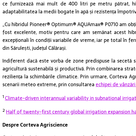
ce furnizează mai mult de 400 litri pe metru pătrat, 
adaptabilitatea la medii bogate în apă și rezistența împotriv
„Cu hibridul Pioneer® Optimum® AQUAmax® P0710 am obținut
fost excelente, motiv pentru care am semănat acest hibri
excepționali în condiții variabile de vreme, iar pe total în
din Sărulești, județul Călărași.
Indiferent dacă este vorba de zone predispuse la secetă sau
agricultură sustenabilă și productivă. Prin combinarea strate
reziliența la schimbările climatice. Prin urmare, Corteva Agri
scenarii meteo extreme, prin consultarea
echipei de vânzăr
1
Climate-driven interannual variability in subnational irr
2
Half of twenty-first century global irrigation expansion 
Despre Corteva Agriscience