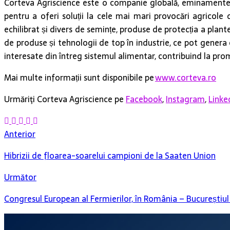
Corteva Agriscience este o companie globală, eminamente agr
pentru a oferi soluții la cele mai mari provocări agricole
echilibrat și divers de semințe, produse de protecția a plante
de produse și tehnologii de top în industrie, ce pot genera
interesate din întreg sistemul alimentar, contribuind la pro
Mai multe informații sunt disponibile pe
www.corteva.ro
Urmăriţi Corteva Agriscience pe
Facebook
,
Instagram
,
Linke
Anterior
Hibrizii de floarea-soarelui campioni de la Saaten Union
Următor
Congresul European al Fermierilor, în România – Bucureștiul d