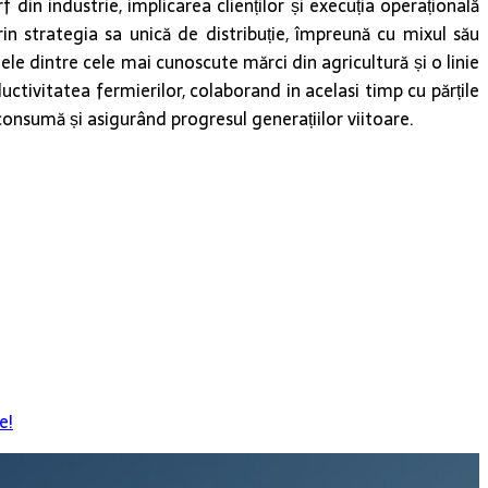
in industrie, implicarea clienților și execuția operațională
in strategia sa unică de distribuție, împreună cu mixul său
nele dintre cele mai cunoscute mărci din agricultură și o linie
tivitatea fermierilor, colaborand in acelasi timp cu părțile
 consumă și asigurând progresul generațiilor viitoare.
e!