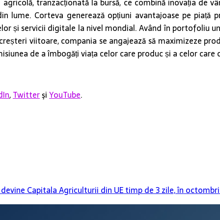
icolă, tranzacționată la bursă, ce combină inovația de vârf d
 din lume. Corteva generează opțiuni avantajoase pe piață pr
lor și servicii digitale la nivel mondial. Având în portofoliu u
 creșteri viitoare, compania se angajează să maximizeze produc
misiunea de a îmbogăți viața celor care produc și a celor care
dIn
,
Twitter
şi
YouTube
.
evine Capitala Agriculturii din UE timp de 3 zile, în octombri