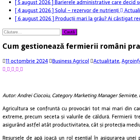
[ 5 august 2026 ]
Barierele administrative care decid s
[ 4 august 2026 ]
Solul – rezervor de nutrienți
Actual
[ 6 august 2026 ]
Producții mari la grâu? Ai câștigat re
Caută
după:
Cum gestionează fermierii români pra
11 octombrie 2024
Business Agricol
Actualitate
,
Agroinf
Autor: Andrei Ciocoiu, Category Marketing Manager Semințe, 
Agricultura se confruntă cu provocări tot mai mari din cau
extreme, precum seceta și valurile de căldură. Fermierii t
asigurând astfel atât productivitatea, cât și protecția mediu
Resursele de apă joacă un rol esențial în asigurarea unei pro