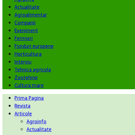
Actualitate
Agroalimentar
Companii
Eveniment
Fermieri
Fonduri europene
Horticultura
Interviu
Tehnica agricola
Zootehnie
Cultura mare
Prima Pagina
Revista
Articole
Agroinfo
Actualitate