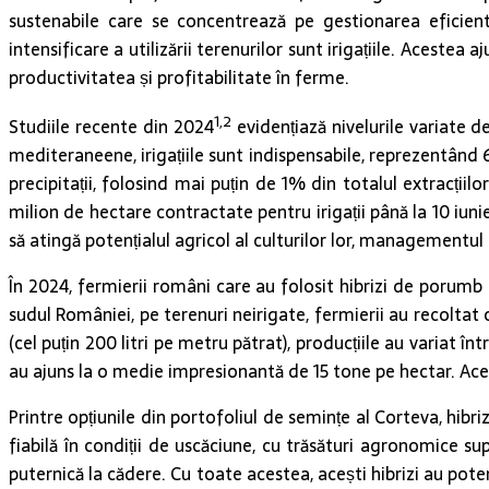
sustenabile care se concentrează pe gestionarea eficient
intensificare a utilizării terenurilor sunt irigațiile. Aceste
productivitatea și profitabilitate în ferme.
1,2
Studiile recente din 2024
evidențiază nivelurile variate de
mediteraneene, irigațiile sunt indispensabile, reprezentând 
precipitații, folosind mai puțin de 1% din totalul extracții
milion de hectare contractate pentru irigații până la 10 iun
să atingă potențialul agricol al culturilor lor, managementul int
În 2024, fermierii români care au folosit hibrizi de porumb 
sudul României, pe terenuri neirigate, fermierii au recolta
(cel puțin 200 litri pe metru pătrat), producțiile au variat în
au ajuns la o medie impresionantă de 15 tone pe hectar. Aceste
Printre opțiunile din portofoliul de semințe al Corteva, h
fiabilă în condiții de uscăciune, cu trăsături agronomice su
puternică la cădere. Cu toate acestea, acești hibrizi au potenț