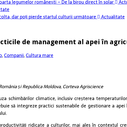
oarta legumelor românești – De la birou direct în solar
Actu
itate
colta, dar poți pierde startul culturii următoare
Actualitate
cticile de management al apei în agric
o
,
Companii
,
Cultura mare
România și Republica Moldova, Corteva Agriscience
za schimbărilor climatice, inclusiv creșterea temperaturilor,
rebuie să integreze practici sustenabile de gestionare a apei
lui.
ductivități ridicate a culturilor, mai ales în contextul creșt