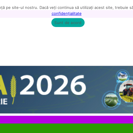
ă pe site-ul nostru. Dacă veți continua să utilizați acest site, trebuie 
confidențialitate
Sunt de acord