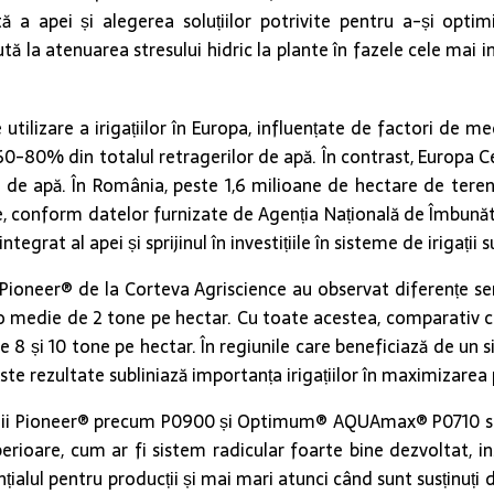
ă a apei și alegerea soluțiilor potrivite pentru a-și opt
a ajută la atenuarea stresului hidric la plante în fazele cele ma
 utilizare a irigațiilor în Europa, influențate de factori de m
60-80% din totalul retragerilor de apă. În contrast, Europa Ce
lor de apă. În România, peste 1,6 milioane de hectare de teren 
ie, conform datelor furnizate de Agenția Națională de Îmbunăt
egrat al apei și sprijinul în investițiile în sisteme de irigații s
Pioneer® de la Corteva Agriscience au observat diferențe semni
t o medie de 2 tone pe hectar. Cu toate acestea, comparativ cu
tre 8 și 10 tone pe hectar. În regiunile care beneficiază de un s
 rezultate subliniază importanța irigațiilor în maximizarea pro
ibrizii Pioneer® precum P0900 și Optimum® AQUAmax® P0710 se 
perioare, cum ar fi sistem radicular foarte bine dezvoltat, ins
ialul pentru producții și mai mari atunci când sunt susținuți de