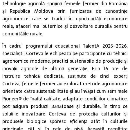
tehnologie agricolă, sprijină femeile fermier din România
și Republica Moldova prin furnizarea de cunoștințe
agronomice care se traduc în oportunități economice
reale, afaceri mai puternice și dezvoltare durabilă pentru
comunitățile rurale.
În cadrul programului educațional TalentA 2025–2026,
specialiștii Corteva le echipează pe participante cu tehnici
agronomice moderne, practici sustenabile de producție și
inovații agricole de ultimă generație. Prin 16 ore de
instruire tehnică dedicată, susținute de cinci experți
Corteva, femeile fermier au explorat metode agronomice
orientate către sustenabilitate și au învățat cum semințele
Pioneer® de înaltă calitate, adaptate condițiilor climatice,
pot asigura producții sănătoase și durabile, în timp ce
soluțiile inovatoare Corteva de protecția culturilor și
produsele biologice sporesc eficiența atât în culturile
principale, cât și în cele de nișă. Această pregătire