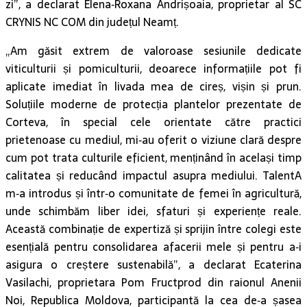
zi”, a declarat Elena‑Roxana Andrișoaia, proprietar al SC
CRYNIS NC COM din județul Neamț.
„Am găsit extrem de valoroase sesiunile dedicate
viticulturii și pomiculturii, deoarece informațiile pot fi
aplicate imediat în livada mea de cireș, vișin și prun.
Soluțiile moderne de protecția plantelor prezentate de
Corteva, în special cele orientate către practici
prietenoase cu mediul, mi‑au oferit o viziune clară despre
cum pot trata culturile eficient, menținând în același timp
calitatea și reducând impactul asupra mediului. TalentA
m‑a introdus și într‑o comunitate de femei în agricultură,
unde schimbăm liber idei, sfaturi și experiențe reale.
Această combinație de expertiză și sprijin între colegi este
esențială pentru consolidarea afacerii mele și pentru a‑i
asigura o creștere sustenabilă”, a declarat Ecaterina
Vasilachi, proprietara Pom Fructprod din raionul Anenii
Noi, Republica Moldova, participantă la cea de‑a șasea