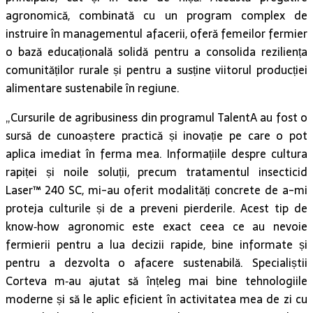
agronomică, combinată cu un program complex de
instruire în managementul afacerii, oferă femeilor fermier
o bază educațională solidă pentru a consolida reziliența
comunităților rurale și pentru a susține viitorul producției
alimentare sustenabile în regiune.
„Cursurile de agribusiness din programul TalentA au fost o
sursă de cunoaștere practică și inovație pe care o pot
aplica imediat în ferma mea. Informațiile despre cultura
rapiței și noile soluții, precum tratamentul insecticid
Laser™ 240 SC, mi-au oferit modalități concrete de a-mi
proteja culturile și de a preveni pierderile. Acest tip de
know‑how agronomic este exact ceea ce au nevoie
fermierii pentru a lua decizii rapide, bine informate și
pentru a dezvolta o afacere sustenabilă. Specialiștii
Corteva m‑au ajutat să înțeleg mai bine tehnologiile
moderne și să le aplic eficient în activitatea mea de zi cu