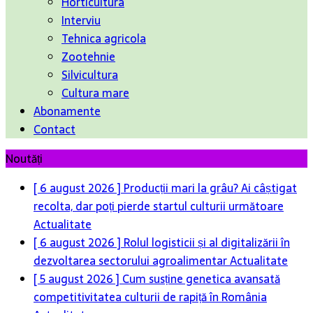
Horticultura
Interviu
Tehnica agricola
Zootehnie
Silvicultura
Cultura mare
Abonamente
Contact
Noutăți
[ 6 august 2026 ]
Producții mari la grâu? Ai câștigat
recolta, dar poți pierde startul culturii următoare
Actualitate
[ 6 august 2026 ]
Rolul logisticii și al digitalizării în
dezvoltarea sectorului agroalimentar
Actualitate
[ 5 august 2026 ]
Cum susține genetica avansată
competitivitatea culturii de rapiță în România