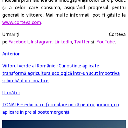
îndeplini promisiunea de a îmbogăți viața celor care produc
și a celor care consumă, asigurând progresul pentru
generațiile viitoare. Mai multe informații pot fi găsite la
www.corteva.com
.
Urmăriți Corteva
pe
Facebook
,
Instagram
,
LinkedIn
,
Twitter
și
YouTube
.
Anterior
Viitorul verde al României: Cunoștințe aplicate
transformă agricultura ecologică într-un scut împotriva
schimbărilor climatice
Următor
TONALE – erbicid cu formulare unică pentru porumb, cu
aplicare în pre și postemergență