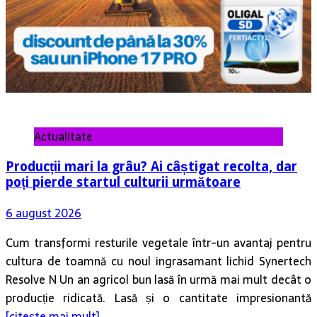
Actualitate
Producții mari la grâu? Ai câștigat recolta, dar
poți pierde startul culturii următoare
6 august 2026
Cum transformi resturile vegetale într-un avantaj pentru
cultura de toamnă cu noul ingrasamant lichid Synertech
Resolve N Un an agricol bun lasă în urmă mai mult decât o
producție ridicată. Lasă și o cantitate impresionantă
[citește mai mult]