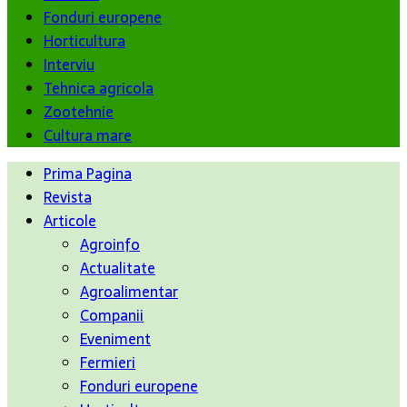
Fonduri europene
Horticultura
Interviu
Tehnica agricola
Zootehnie
Cultura mare
Prima Pagina
Revista
Articole
Agroinfo
Actualitate
Agroalimentar
Companii
Eveniment
Fermieri
Fonduri europene