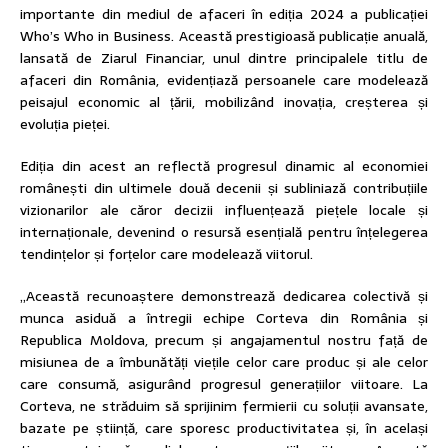
importante din mediul de afaceri în ediția 2024 a publicației
Who’s Who in Business. Această prestigioasă publicație anuală,
lansată de Ziarul Financiar, unul dintre principalele titlu de
afaceri din România, evidențiază persoanele care modelează
peisajul economic al țării, mobilizând inovația, creșterea și
evoluția pieței.
Ediția din acest an reflectă progresul dinamic al economiei
românești din ultimele două decenii și subliniază contribuțiile
vizionarilor ale căror decizii influențează piețele locale și
internaționale, devenind o resursă esențială pentru înțelegerea
tendințelor și forțelor care modelează viitorul.
„Această recunoaștere demonstrează dedicarea colectivă și
munca asiduă a întregii echipe Corteva din România și
Republica Moldova, precum și angajamentul nostru față de
misiunea de a îmbunătăți viețile celor care produc și ale celor
care consumă, asigurând progresul generațiilor viitoare. La
Corteva, ne străduim să sprijinim fermierii cu soluții avansate,
bazate pe știință, care sporesc productivitatea și, în același