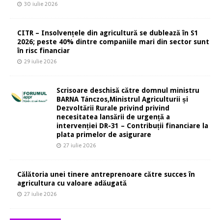
30 iulie 2026
CITR – Insolvențele din agricultură se dublează în S1
2026; peste 40% dintre companiile mari din sector sunt
în risc financiar
29 iulie 2026
Scrisoare deschisă către domnul ministru
BARNA Tánczos,Ministrul Agriculturii și
Dezvoltării Rurale privind privind
necesitatea lansării de urgență a
intervenției DR-31 – Contribuții financiare la
plata primelor de asigurare
27 iulie 2026
Călătoria unei tinere antreprenoare către succes în
agricultura cu valoare adăugată
27 iulie 2026