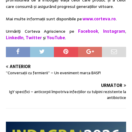
promisiunea de a îmbogăți viața celor care produc și a celor
care consumă și asigurând progresul generațiilor viitoare.
Mai multe informații sunt disponibile pe
www.corteva.ro
.
Urmăriţi Corteva Agriscience pe
Facebook
,
Instagram
,
LinkedIn
,
Twitter
şi
YouTube
.
ANTERIOR
”Conversații cu fermierii” – Un eveniment marca BASF!
URMĂTOR
IgY specifici – anticorpii împotriva infecțiilor cu tulpini rezistente la
antibiotice