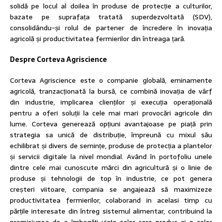
solidă pe locul al doilea în produse de protecție a culturilor,
bazate pe suprafața tratată superdezvoltată (SDV),
consolidându-și rolul de partener de încredere în inovația
agricolă și productivitatea fermierilor din întreaga țară.
Despre Corteva Agriscience
Corteva Agriscience este o companie globală, eminamente
agricolă, tranzacționată la bursă, ce combină inovația de vârf
din industrie, implicarea clienților și execuția operațională
pentru a oferi soluții la cele mai mari provocări agricole din
lume. Corteva generează opțiuni avantajoase pe piață prin
strategia sa unică de distribuție, împreună cu mixul său
echilibrat și divers de semințe, produse de protecția a plantelor
și servicii digitale la nivel mondial. Având în portofoliu unele
dintre cele mai cunoscute mărci din agricultură și o linie de
produse și tehnologii de top în industrie, ce pot genera
creșteri viitoare, compania se angajează să maximizeze
productivitatea fermierilor, colaborand in acelasi timp cu
părțile interesate din întreg sistemul alimentar, contribuind la