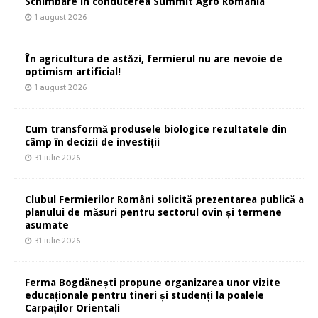
Schimbare în conducerea Summit Agro România
1 august 2026
În agricultura de astăzi, fermierul nu are nevoie de
optimism artificial!
1 august 2026
Cum transformă produsele biologice rezultatele din
câmp în decizii de investiții
31 iulie 2026
Clubul Fermierilor Români solicită prezentarea publică a
planului de măsuri pentru sectorul ovin și termene
asumate
31 iulie 2026
Ferma Bogdănești propune organizarea unor vizite
educaționale pentru tineri și studenți la poalele
Carpaților Orientali