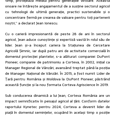
timp, protejează mediul pentru generațiile viitoare. Această
onoare ne întărește angajamentul de a susține sectorul agricol
cu tehnologii de ultimă generație, practici sustenabile și o
concentrare fermă pe crearea de valoare pentru toți partenerii
noștri,” a declarat Jean Ionescu.
Cu o carieră impresionantă de peste 28 de ani în sectorul
agricol, Jean aduce cunoștințe și expertiză vastă în rolul său de
lider. Jean și-a început cariera la Stațiunea de Cercetare
Agricolă Șimnic, iar după patru ani de activitate comercială în
domeniul protecției plantelor, s-a alăturat companiei DuPont
Pioneer, companie de patrimoniu a Corteva, în 2002, inițial ca
Manager Regional de Vânzări, avansând treptat până la poziția
de Manager Național de Vânzări. În 2015, a fost numit Lider de
Țară pentru România și Moldova la DuPont Pioneer, păstrând
această funcție și la nou formata Corteva Agriscience în 2019.
Sub conducerea dinamică a lui Jean, Corteva România are un
impact semnificativ în peisajul agricol al țării. Conform datelor
raportului Kynetec pentru 2024, Corteva a devenit lider de
piață în domeniul semințelor, ocupând în același timp o poziție