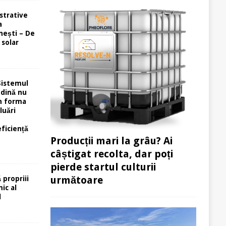
strative
a
ești – De
 solar
Sistemul
ndină nu
în forma
luări
eficiență
Producții mari la grâu? Ai
câștigat recolta, dar poți
pierde startul culturii
următoare
 propriii
ic al
l