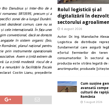
e Bio Danubius și Inter-Bio de a
Rolul logisticii și al
lui romanesc SR13595, precum și a
digitalizării în dezvol
specifici zonei de-a lungul Dunării.
sectorului agroalime
cest deziderat comun, care nu se
6 august 2026
i cele internațională. În fața unei
egim convențional, dacă se dorește
Autor: Dr. Ing. Manolache Alex
angajate în sistem organic (bio,
Logistica de distribuție reprez
 României, planul național pentru
fundamental care asigură legă
ie prin instrumente operaționale
efortul fermierilor din tere
asociative. Avem o țintă extrem de
consumatorilor. În sectorul ag
ură. La o țintă modestă riscul de a
producția este strâns legată de
 renunțării la facilitățile fiscale
anotimpurilor, produsele
[citeșt
clarat Costin Lianu, președinte
Cum susține gen
avansată compet
culturii de rapiță
România
5 august 2026