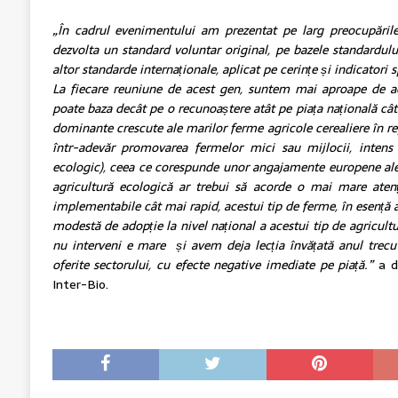
„În cadrul evenimentului am prezentat pe larg preocupăril
dezvolta un standard voluntar original, pe bazele standardu
altor standarde internaționale, aplicat pe cerințe și indicatori 
La fiecare reuniune de acest gen, suntem mai aproape de a
poate baza decât pe o recunoaștere atât pe piața națională cât ș
dominante crescute ale marilor ferme agricole cerealiere în r
într-adevăr promovarea fermelor mici sau mijlocii, intens 
ecologic), ceea ce corespunde unor angajamente europene ale
agricultură ecologică ar trebui să acorde o mai mare atenț
implementabile cât mai rapid, acestui tip de ferme, în esență 
modestă de adopție la nivel național a acestui tip de agricult
nu interveni e mare și avem deja lecția învățată anul trecut a
oferite sectorului, cu efecte negative imediate pe piață.”
a de
Inter-Bio.