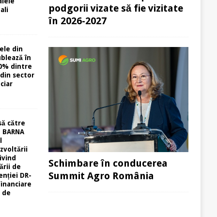
alele
podgorii vizate să fie vizitate
ali
în 2026-2027
ele din
ublează în
0% dintre
din sector
ciar
să către
u BARNA
l
zvoltării
ivind
Schimbare în conducerea
ării de
Summit Agro România
enției DR-
financiare
r de