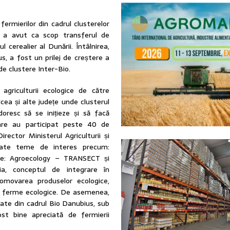
fermierilor din cadrul clusterelor
ce a avut ca scop transferul de
 cerealier al Dunării. Întâlnirea,
, a fost un prilej de creștere a
de clustere Inter-Bio.
agriculturii ecologice de către
cea și alte județe unde clusterul
doresc să se inițieze și să facă
 care au participat peste 40 de
ector Ministerul Agriculturii și
ntate teme de interes precum:
ale: Agroecology – TRANSECT și
ia, conceptul de integrare în
promovarea produselor ecologice,
or ferme ecologice. De asemenea,
ate din cadrul Bio Danubius, sub
ost bine apreciată de fermierii