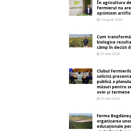
În agricultura de
fermierul nu ar
optimism artifici
1 august 2026
Cum transformă
biologice rezult
câmp în decizii d
31 iulie 2026
Clubul Fermieril
solicită prezent
publică a planulu
măsuri pentru s
ovin și termene
31 iulie 2026
Ferma Bogdăneș
organizarea unor
educaționale pen