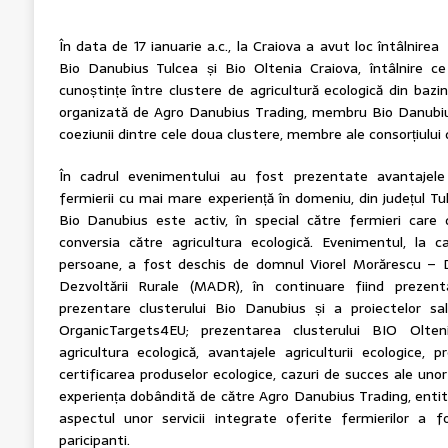
În data de 17 ianuarie a.c., la Craiova a avut loc întâlnirea 
Bio Danubius Tulcea și Bio Oltenia Craiova, întâlnire 
cunoștințe între clustere de agricultură ecologică din bazinul
organizată de Agro Danubius Trading, membru Bio Danubius
coeziunii dintre cele doua clustere, membre ale consorțiului 
În cadrul evenimentului au fost prezentate avantajele 
fermierii cu mai mare experiență în domeniu, din județul Tul
Bio Danubius este activ, în special către fermieri care 
conversia către agricultura ecologică. Evenimentul, la
persoane, a fost deschis de domnul Viorel Morărescu – Dir
Dezvoltării Rurale (MADR), în continuare fiind preze
prezentare clusterului Bio Danubius și a proiectelor s
OrganicTargets4EU; prezentarea clusterului BIO Olten
agricultura ecologică, avantajele agriculturii ecologice, 
certificarea produselor ecologice, cazuri de succes ale un
experiența dobândită de către Agro Danubius Trading, entit
aspectul unor servicii integrate oferite fermierilor a f
paricipanti.