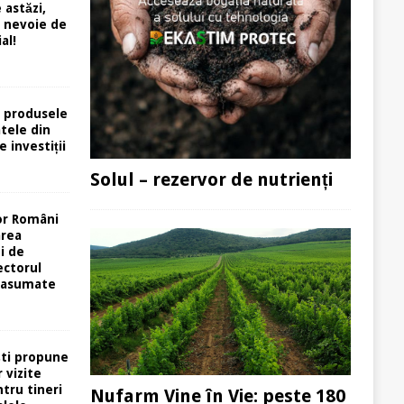
 astăzi,
e nevoie de
al!
 produsele
atele din
e investiții
Solul – rezervor de nutrienți
or Români
area
i de
ectorul
 asumate
ti propune
 vizite
tru tineri
Nufarm Vine în Vie: peste 180