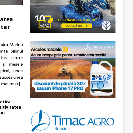
tarea
ntar
andra Marina
intă pilonul
tura dintre
n și mesele
ricol, unde
 succesiunea
e mai mult]
etica
itivitatea
 în