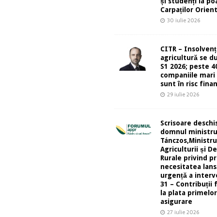
și studenți la po
Carpaților Orient
30 iulie 2026
CITR – Insolvenț
agricultură se d
S1 2026; peste 4
companiile mari 
sunt în risc finan
29 iulie 2026
Scrisoare deschi
domnul ministr
Tánczos,Ministru
Agriculturii și De
Rurale privind pr
necesitatea lans
urgență a interv
31 – Contribuții 
la plata primelo
asigurare
27 iulie 2026