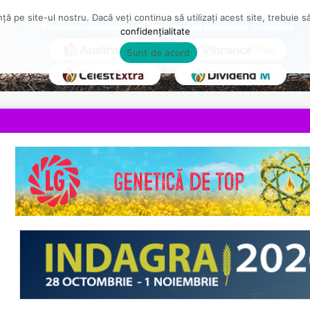
ă pe site-ul nostru. Dacă veți continua să utilizați acest site, trebuie 
confidențialitate
Sunt de acord