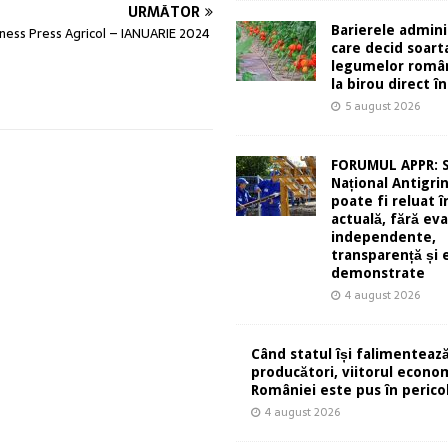
URMĂTOR
Barierele admini
iness Press Agricol – IANUARIE 2024
care decid soart
legumelor român
la birou direct în
5 august 2026
FORUMUL APPR: 
Național Antigri
poate fi reluat 
actuală, fără eva
independente,
transparență și 
demonstrate
4 august 2026
Când statul își falimentează
producători, viitorul econom
României este pus în perico
4 august 2026