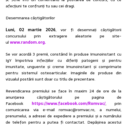
afecțiuni te confrunți tu sau cei dragi.
Desemnarea câștigătorilor
Luni, 02 martie 2026
, vor fi desemnați câștigătorii
concursului prin extragere aleatorie pe site-
ul
www.random.org.
Se vor acordă 3 premii, constând în produse Imunoinstant cu
IgY împotriva infecțiilor cu diferiți patogeni și pentru
imunitate, unguente și creme Imunoinstant și comprimate
pentru sistemul osteoarticular. Imaginile de produse din
vizualul postării sunt doar cu titlu de prezentare.
Revendicarea premiului se face în maxim 24 de ore de la
anunțarea câștigătorului pe pagina de
Facebook
https://www.facebook.com/Romvac/
, prin
comunicarea via e-mail romvac@romvac.ro, a numelui,
prenumelui, a adresei de expediere a premiului și a numărului
de telefon pentru a putea fi contactat. Depășirea acestui