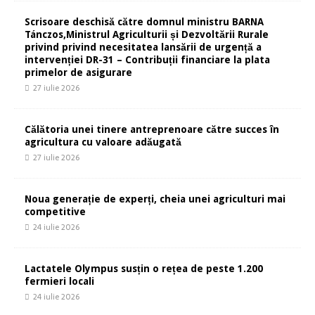
Scrisoare deschisă către domnul ministru BARNA
Tánczos,Ministrul Agriculturii și Dezvoltării Rurale
privind privind necesitatea lansării de urgență a
intervenției DR-31 – Contribuții financiare la plata
primelor de asigurare
27 iulie 2026
Călătoria unei tinere antreprenoare către succes în
agricultura cu valoare adăugată
27 iulie 2026
Noua generație de experți, cheia unei agriculturi mai
competitive
24 iulie 2026
Lactatele Olympus susțin o rețea de peste 1.200
fermieri locali
24 iulie 2026