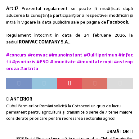
Art.17
Prezentul regulament se poate fi modificat după
aducerea la cunoştinţa participanţilor a respectivei modificări şi
intră în vigoare la data publicării sale pe pagina de
Facebook.
Regulament întocmit în data de 24 februarie 2026, la
sediul
ROMVAC COMPANY S.A..
#concurs
#romvac
#imunoinstant
#OulHiperimun
#infec
tii
#psoriazis
#PSO
#imunitate
#imunitatecopii
#osteop
oroza
#artrita
ANTERIOR
Clubul Fermierilor Români solicită la Cotroceni un grup de lucru
permanent pentru agricultură și transmite o serie de 7 teme majore
considerate prioritare pentru redresarea sectorului agricol
URMĂTOR
BCR Social Finance lansează, în parteneriat cu Clubul Fermierilor