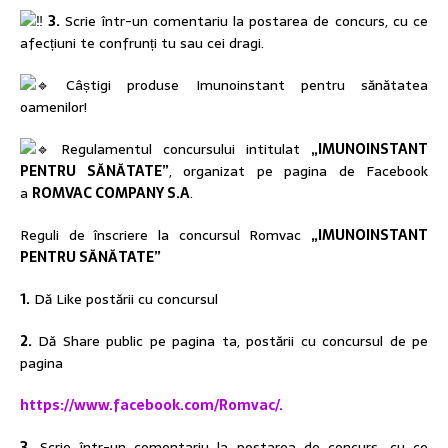
3.
Scrie într-un comentariu la postarea de concurs, cu ce
afecțiuni te confrunți tu sau cei dragi.
Câștigi produse Imunoinstant pentru sănătatea
oamenilor!
Regulamentul concursului intitulat
„IMUNOINSTANT
PENTRU SĂNĂTATE”
, organizat pe pagina de Facebook
a
ROMVAC COMPANY S.A
.
Reguli de înscriere la concursul Romvac
„IMUNOINSTANT
PENTRU SĂNĂTATE”
1.
Dă Like postării cu concursul
2.
Dă Share public pe pagina ta, postării cu concursul de pe
pagina
https://www.facebook.com/Romvac/.
3.
Scrie într-un comentariu la postarea de concurs, cu ce