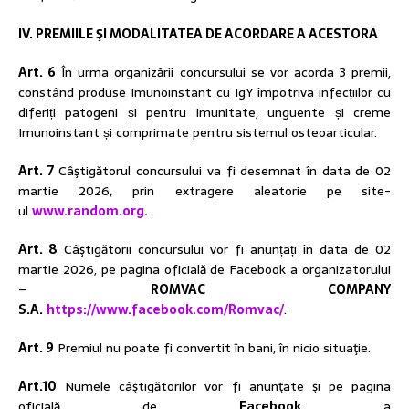
IV. PREMIILE ŞI MODALITATEA DE ACORDARE A ACESTORA
Art. 6
În urma organizării concursului se vor acorda 3 premii,
constând produse Imunoinstant cu IgY împotriva infecțiilor cu
diferiți patogeni și pentru imunitate, unguente și creme
Imunoinstant și comprimate pentru sistemul osteoarticular.
Art. 7
Câştigătorul concursului va fi desemnat în data de 02
martie 2026, prin extragere aleatorie pe site-
ul
www.random.org.
Art. 8
Câştigătorii concursului vor fi anunțați în data de 02
martie 2026, pe pagina oficială de Facebook a organizatorului
–
ROMVAC COMPANY
S.A.
https://www.facebook.com/Romvac/
.
Art. 9
Premiul nu poate fi convertit în bani, în nicio situaţie.
Art.10
Numele câştigătorilor vor fi anunţate şi pe pagina
oficială de
Facebook
a