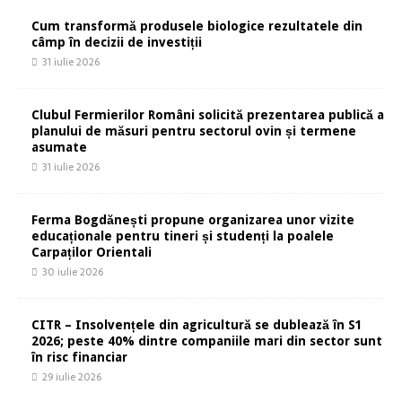
Cum transformă produsele biologice rezultatele din
câmp în decizii de investiții
31 iulie 2026
Clubul Fermierilor Români solicită prezentarea publică a
planului de măsuri pentru sectorul ovin și termene
asumate
31 iulie 2026
Ferma Bogdănești propune organizarea unor vizite
educaționale pentru tineri și studenți la poalele
Carpaților Orientali
30 iulie 2026
CITR – Insolvențele din agricultură se dublează în S1
2026; peste 40% dintre companiile mari din sector sunt
în risc financiar
29 iulie 2026