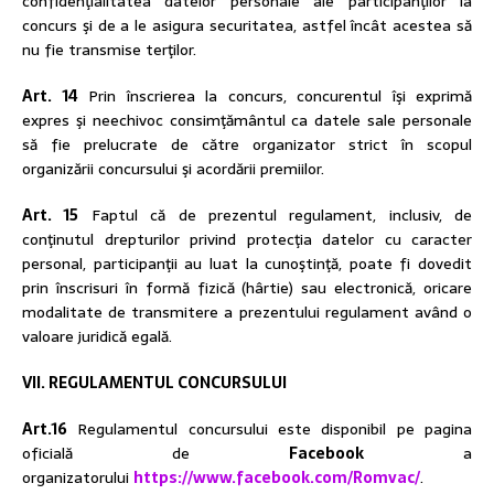
confidenţialitatea datelor personale ale participanţilor la
concurs şi de a le asigura securitatea, astfel încât acestea să
nu fie transmise terţilor.
Art. 14
Prin înscrierea la concurs, concurentul îşi exprimă
expres şi neechivoc consimţământul ca datele sale personale
să fie prelucrate de către organizator strict în scopul
organizării concursului şi acordării premiilor.
Art. 15
Faptul că de prezentul regulament, inclusiv, de
conţinutul drepturilor privind protecţia datelor cu caracter
personal, participanţii au luat la cunoştinţă, poate fi dovedit
prin înscrisuri în formă fizică (hârtie) sau electronică, oricare
modalitate de transmitere a prezentului regulament având o
valoare juridică egală.
VII. REGULAMENTUL CONCURSULUI
Art.16
Regulamentul concursului este disponibil pe pagina
oficială de
Facebook
a
organizatorului
https://www.facebook.com/Romvac/
.