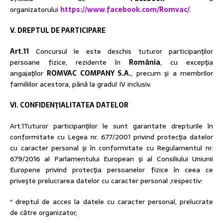
organizatorului
https://www.facebook.com/Romvac/
.
V. DREPTUL DE PARTICIPARE
Art.11
Concursul le este deschis tuturor participanţilor
persoane fizice, rezidente în
România
, cu excepţia
angajaţilor
ROMVAC COMPANY S.A.
, precum şi a membrilor
familiilor acestora, până la gradul IV inclusiv.
VI. CONFIDENŢIALITATEA DATELOR
Art.1Tuturor participanţilor le sunt garantate drepturile în
conformitate cu Legea nr. 677/2001 privind protecţia datelor
cu caracter personal şi în conformitate cu Regulamentul nr.
679/2016 al Parlamentului European şi al Consiliului Uniunii
Europene privind protecţia persoanelor fizice în ceea ce
priveşte prelucrarea datelor cu caracter personal ,respectiv:
* dreptul de acces la datele cu caracter personal, prelucrate
de către organizator;