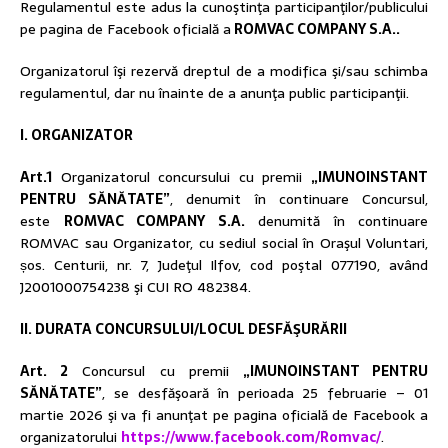
Regulamentul este adus la cunoştinţa participanţilor/publicului
pe pagina de Facebook oficială a
ROMVAC COMPANY S.A..
Organizatorul îşi rezervă dreptul de a modifica şi/sau schimba
regulamentul, dar nu înainte de a anunţa public participanţii.
I. ORGANIZATOR
Art.1
Organizatorul concursului cu premii
„IMUNOINSTANT
PENTRU SĂNĂTATE”
, denumit în continuare Concursul,
este
ROMVAC COMPANY S.A.
denumită în continuare
ROMVAC sau Organizator, cu sediul social în Oraşul Voluntari,
șos. Centurii, nr. 7, Judeţul Ilfov, cod poştal 077190, având
J2001000754238 şi CUI RO 482384.
II. DURATA CONCURSULUI/LOCUL DESFĂŞURĂRII
Art. 2
Concursul cu premii
„IMUNOINSTANT PENTRU
SĂNĂTATE”
, se desfăşoară în perioada 25 februarie – 01
martie 2026 şi va fi anunţat pe pagina oficială de Facebook a
organizatorului
https://www.facebook.com/Romvac/
.