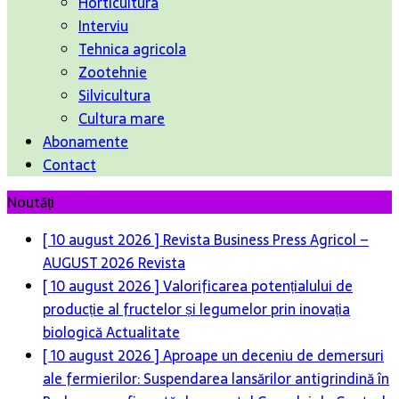
Horticultura
Interviu
Tehnica agricola
Zootehnie
Silvicultura
Cultura mare
Abonamente
Contact
Noutăți
[ 10 august 2026 ]
Revista Business Press Agricol –
AUGUST 2026
Revista
[ 10 august 2026 ]
Valorificarea potențialului de
producție al fructelor și legumelor prin inovația
biologică
Actualitate
[ 10 august 2026 ]
Aproape un deceniu de demersuri
ale fermierilor: Suspendarea lansărilor antigrindină în