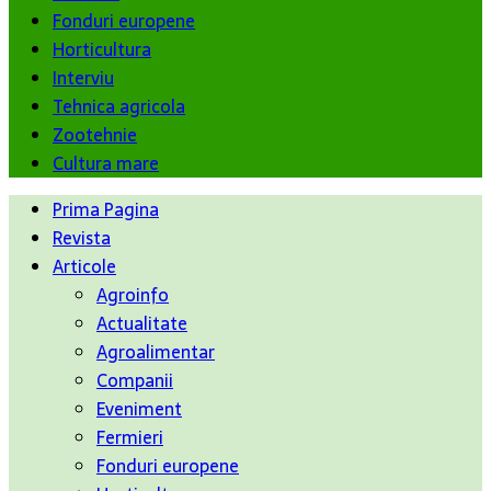
Fonduri europene
Horticultura
Interviu
Tehnica agricola
Zootehnie
Cultura mare
Prima Pagina
Revista
Articole
Agroinfo
Actualitate
Agroalimentar
Companii
Eveniment
Fermieri
Fonduri europene