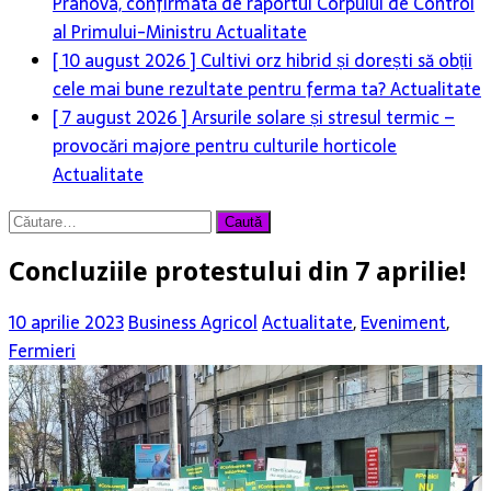
Prahova, confirmată de raportul Corpului de Control
al Primului-Ministru
Actualitate
[ 10 august 2026 ]
Cultivi orz hibrid și dorești să obții
cele mai bune rezultate pentru ferma ta?
Actualitate
[ 7 august 2026 ]
Arsurile solare și stresul termic –
provocări majore pentru culturile horticole
Actualitate
Caută
după:
Concluziile protestului din 7 aprilie!
10 aprilie 2023
Business Agricol
Actualitate
,
Eveniment
,
Fermieri