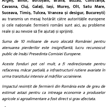
Argeș, Bihor, Botoșani, Brăila, Buzău, Constanța,
Cavasna, Cluj, Galați, Iași, Mureș, Olt, Satu Mare,
Suceava, Timiș, Tulcea, Vrancea și desigur, București
)
au transmis un mesaj hotărât către autoritățile europene
și cele naționale: fermierii români sunt aici, au probleme
reale și au nevoie să fie ajutați și sprijiniți.
Suma de 10 milioane de euro alocată României pentru
atenuarea pierderilor este insignifiantă, lucru recunoscut
public de însăși Presedinta Comisiei Europene.
Aceste fonduri pot cel mult, a fi redirecționate pentru
refacerea, măcar parțială, a infrastructurii rutiere avariate în
urma tranzitului intensiv al mărfilor ucrainiene.
Impactul resimțit de fermierii din România este de greu de
estimat astazi pentru ca intreaga economie a produselor
agricole si agroalimentare a fost direct si grav afectata.