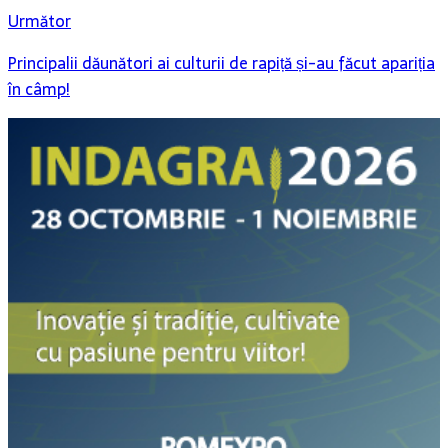
Următor
Principalii dăunători ai culturii de rapiță și-au făcut apariția
în câmp!