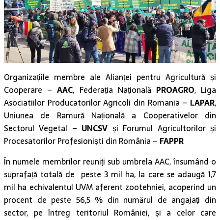
Organizațiile membre ale Alianței pentru Agricultură și
Cooperare –
AAC
, Federația Națională
PROAGRO
, Liga
Asociatiilor Producatorilor Agricoli din Romania –
LAPAR
,
Uniunea de Ramură Națională a Cooperativelor din
Sectorul Vegetal –
UNCSV
și
Forumul Agricultorilor și
Procesatorilor Profesioniști din România –
FAPPR
În numele membrilor reuniți sub umbrela AAC, însumând o
suprafață totală de peste 3 mil ha, la care se adaugă 1,7
mil ha echivalentul UVM aferent zootehniei, acoperind un
procent de peste 56,5 % din numărul de angajați din
sector, pe întreg teritoriul României, și a celor care