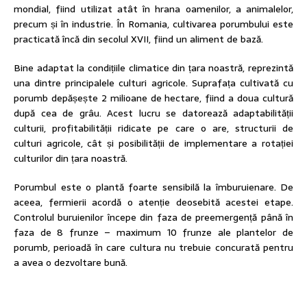
mondial, fiind utilizat atât în hrana oamenilor, a animalelor,
precum și în industrie. În Romania, cultivarea porumbului este
practicată încă din secolul XVII, fiind un aliment de bază.
Bine adaptat la condițiile climatice din țara noastră, reprezintă
una dintre principalele culturi agricole. Suprafața cultivată cu
porumb depășește 2 milioane de hectare, fiind a doua cultură
după cea de grâu. Acest lucru se datorează adaptabilității
culturii, profitabilității ridicate pe care o are, structurii de
culturi agricole, cât și posibilității de implementare a rotației
culturilor din țara noastră.
Porumbul este o plantă foarte sensibilă la îmburuienare. De
aceea, fermierii acordă o atenție deosebită acestei etape.
Controlul buruienilor începe din faza de preemergență până în
faza de 8 frunze – maximum 10 frunze ale plantelor de
porumb, perioadă în care cultura nu trebuie concurată pentru
a avea o dezvoltare bună.