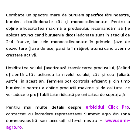
Combate un spectru mare de buruieni specifice țării noastre,
buruieni dicotiledonate cât și monocotiledonate. Pentru a
obține eficacitatea maximă a produsului, recomandăm să fie
aplicat atunci când buruienile dicotiledonate sunt în stadiul de
2-4 frunze, iar cele monocotiledonate în primele faze de
dezvoltare (faza de ace, până la înfrățire), atunci când avem o
creștere activă.
Umiditatea solului favorizează translocarea produsului, făcând
eficientă atât acțiunea la nivelul solului, cât și cea foliară.
Astfel, în acest an, fermierii pot controla eficient și din timp
buruienile pentru a obține producții maxime și de calitate, ce
vor aduce o profitabilitate ridicată pe unitatea de suprafață.
Pentru mai multe detalii despre
erbicidul Click Pro
,
contactați cu încredere reprezentanții Summit Agro din zona
dumneavoastră sau accesați site-ul nostru –
www.sumi-
agro.ro
.