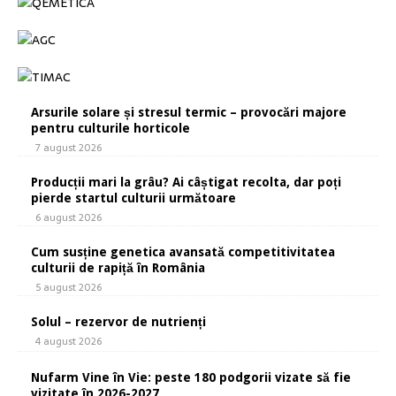
Arsurile solare și stresul termic – provocări majore
pentru culturile horticole
7 august 2026
Producții mari la grâu? Ai câștigat recolta, dar poți
pierde startul culturii următoare
6 august 2026
Cum susține genetica avansată competitivitatea
culturii de rapiță în România
5 august 2026
Solul – rezervor de nutrienți
4 august 2026
Nufarm Vine în Vie: peste 180 podgorii vizate să fie
vizitate în 2026-2027