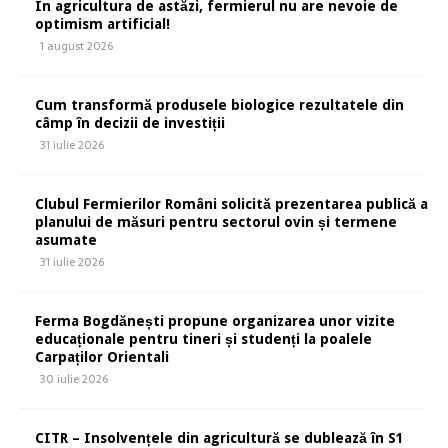
În agricultura de astăzi, fermierul nu are nevoie de
optimism artificial!
1 august 2026
Cum transformă produsele biologice rezultatele din
câmp în decizii de investiții
31 iulie 2026
Clubul Fermierilor Români solicită prezentarea publică a
planului de măsuri pentru sectorul ovin și termene
asumate
31 iulie 2026
Ferma Bogdănești propune organizarea unor vizite
educaționale pentru tineri și studenți la poalele
Carpaților Orientali
30 iulie 2026
CITR – Insolvențele din agricultură se dublează în S1