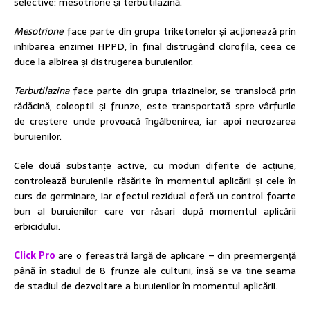
selective: mesotrione și terbutilazină.
Mesotrione
face parte din grupa triketonelor și acționează prin
inhibarea enzimei HPPD, în final distrugând clorofila, ceea ce
duce la albirea și distrugerea buruienilor.
Terbutilazina
face parte din grupa triazinelor, se translocă prin
rădăcină, coleoptil și frunze, este transportată spre vârfurile
de creștere unde provoacă îngălbenirea, iar apoi necrozarea
buruienilor.
Cele două substanțe active, cu moduri diferite de acțiune,
controlează buruienile răsărite în momentul aplicării și cele în
curs de germinare, iar efectul rezidual oferă un control foarte
bun al buruienilor care vor răsari după momentul aplicării
erbicidului.
Click Pro
are o fereastră largă de aplicare – din preemergență
până în stadiul de 8 frunze ale culturii, însă se va ține seama
de stadiul de dezvoltare a buruienilor în momentul aplicării.