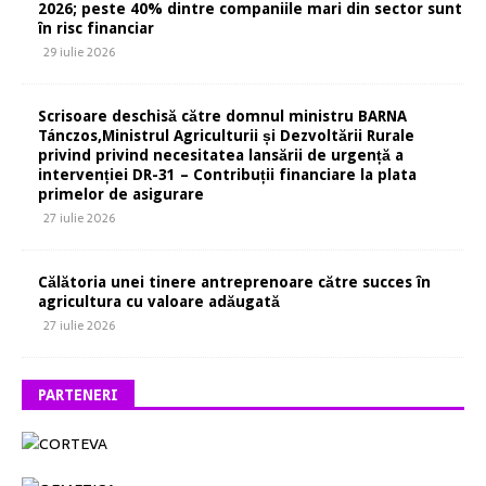
2026; peste 40% dintre companiile mari din sector sunt
în risc financiar
29 iulie 2026
Scrisoare deschisă către domnul ministru BARNA
Tánczos,Ministrul Agriculturii și Dezvoltării Rurale
privind privind necesitatea lansării de urgență a
intervenției DR-31 – Contribuții financiare la plata
primelor de asigurare
27 iulie 2026
Călătoria unei tinere antreprenoare către succes în
agricultura cu valoare adăugată
27 iulie 2026
PARTENERI