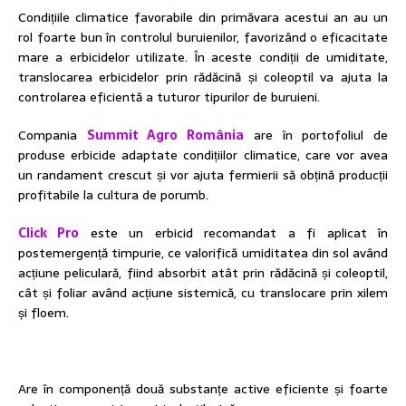
Condițiile climatice favorabile din primăvara acestui an au un
rol foarte bun în controlul buruienilor, favorizând o eficacitate
mare a erbicidelor utilizate. În aceste condiții de umiditate,
translocarea erbicidelor prin rădăcină și coleoptil va ajuta la
controlarea eficientă a tuturor tipurilor de buruieni.
Compania
Summit Agro România
are în portofoliul de
produse erbicide adaptate condițiilor climatice, care vor avea
un randament crescut și vor ajuta fermierii să obțină producții
profitabile la cultura de porumb.
Click Pro
este un erbicid recomandat a fi aplicat în
postemergență timpurie, ce valorifică umiditatea din sol având
acțiune peliculară, fiind absorbit atât prin rădăcină și coleoptil,
cât și foliar având acțiune sistemică, cu translocare prin xilem
și floem.
Are în componență două substanțe active eficiente și foarte