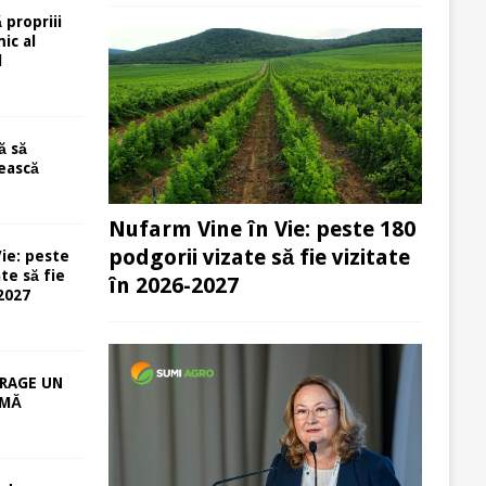
 propriii
ic al
l
ă să
ească
Nufarm Vine în Vie: peste 180
podgorii vizate să fie vizitate
ie: peste
te să fie
în 2026-2027
-2027
RAGE UN
RMĂ