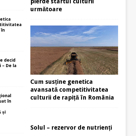
pierde startul culturii
următoare
etica
itivitatea
 în
re decid
 – De la
Cum susține genetica
avansată competitivitatea
ional
culturii de rapiță în România
uat în
 și
Solul – rezervor de nutrienți