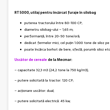
RT 5000, utilaj pentru încărcat furaje în silobag
puterea tractorului între 80-100 CP;
diametru silobag-ului – 1,65 m;
performanță, între 20-50 tone/oră;
dedicat fermelor mici, cel puțin 1.000 tone de siloz pe
poate încărca borhot de bere, sfeclă, porumb siloz et
Uscător de cereale
de la Mecmar:
– capacitate 32,3 m3 (24,2 tone la 750 kg/m3);
– putere solicitată la tractor: 120 CP;
– acționare uscător: dual;
– putere solicitată electrică: 45 kw;