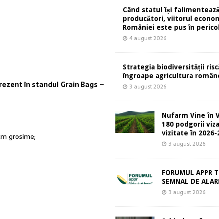
Când statul își falimentează
producători, viitorul econom
României este pus în perico
4 august 2026
Strategia biodiversității risc
îngroape agricultura român
prezent în standul Grain Bags –
3 august 2026
Nufarm Vine în V
180 podgorii viza
vizitate în 2026
 cm grosime;
3 august 2026
FORUMUL APPR T
SEMNAL DE ALA
3 august 2026