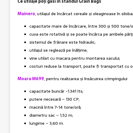
Ce utilaje poți găsi în standul Grain Bags
Mainero
, utilajul de încărcat cereale și oleaginoase în siloba
capacitate mare de încărcare, între 300 și 500 tone/o
cuva este rotativă și se poate încărca pe ambele părți
sistemul de frânare este hidraulic;
utilajul se reglează pe înălțime;
vine utilat cu macara pentru montarea sacului;
costuri reduse la transport, poate fi transportat cu 
Moara M699
, pentru realizarea și însăcuirea crimpingului
capacitate buncăr -1.341 lts;
putere necesară – 130 CP;
macină între 7-14 tone/oră;
diametru sac – 1,52 m;
lungime – 3,60 m.