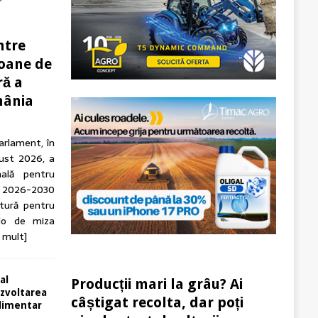
ntre
ioane de
ră a
mânia
arlament, în
gust 2026, a
nală pentru
 2026-2030
tură pentru
olo de miza
 mult]
 al
Producții mari la grâu? Ai
dezvoltarea
câștigat recolta, dar poți
alimentar