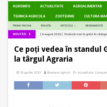
AGROINFO
ACTUALITATE
AGROALIMENTAR
TEHNICA AGRICOLA
ZOOTEHNIE
CULTURA MA
PRIMA PAGINA
REVISTA
ARTICOLE
ABONAMENTE
NOUTĂȚI
[ 6 august 2026 ]
Producții mari la grâu? Ai câștiga
[ 6 august 2026 ]
Rolul logisticii și al digitalizări
Ce poți vedea în standul 
[ 5 august 2026 ]
Cum susține genetica avansată co
la târgul Agraria
[ 5 august 2026 ]
Barierele administrative care dec
[ 7 august 2026 ]
Legea Biodiversității între miza c
18 aprilie 2023
Business Agricol
Actualitate
,
Compani
România
ACTUALITATE