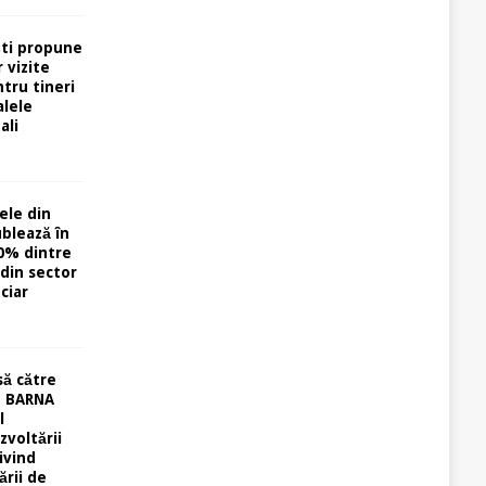
ti propune
 vizite
tru tineri
alele
ali
ele din
ublează în
0% dintre
din sector
ciar
să către
u BARNA
l
zvoltării
ivind
ării de