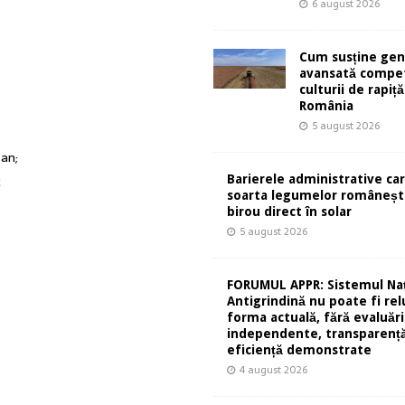
6 august 2026
Cum susține gen
avansată compet
culturii de rapiță
România
5 august 2026
 an;
Barierele administrative ca
c
soarta legumelor românești
birou direct în solar
5 august 2026
FORUMUL APPR: Sistemul Naț
Antigrindină nu poate fi rel
forma actuală, fără evaluări
independente, transparență
eficiență demonstrate
4 august 2026