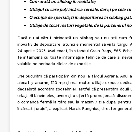
Cum arată un silobag în realitate
;
Utilajul cu care poți încărca cereale, dar și pe cele cu 
O echipă de specialiști în depozitarea în silobag g
Utilaje de tocat resturi vegetale, de la partenerul n
Dacă nu ai văzut niciodată un silobag sau nu știi cum 
inovativ de depozitare, atunci e momentul să vii la târgul Agr
24 aprilie 2023! Mai exact, în standul Grain Bags, E65. Echi
te întâmpină cu toate informațiile tehnice de care ai nevoi
valabile pe perioada zilelor de expoziție.
„Ne bucurăm că participăm din nou la târgul Agraria. Anul
alocat și anume, 120 mp și mai multe utilaje expuse dedica
deosebită acordăm zootehniei, astfel că prezentăm două uti
uriași. Și bineînțeles, avem și o ofertă promoțională: discou
o comandă fermă la târg sau la maxim 7 zile după, pentru a 
încărcat furaje”, a explicat Narcis Ranghiuc, director gener