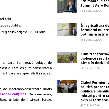
Schimbare în co
Summit Agro Ro
1 august 2026
el călit;
ație reglabile;
În agricultura de
fermierul nu ar
 reglabilă\înălțime: 1.900 mm.
optimism artifici
1 august 2026
Cum transformă
biologice rezult
5 și care furnizează soluția de
câmp în decizii d
 elastic, care asigură conservarea
31 iulie 2026
țară care are specialiști în acest
Clubul Fermieril
solicită prezent
e de încărcare/descărcare în/din
publică a planulu
rsonal calificat
. De asemenea,
măsuri pentru s
bag, utilaje de încărcat furaje,
ovin și termene
31 iulie 2026