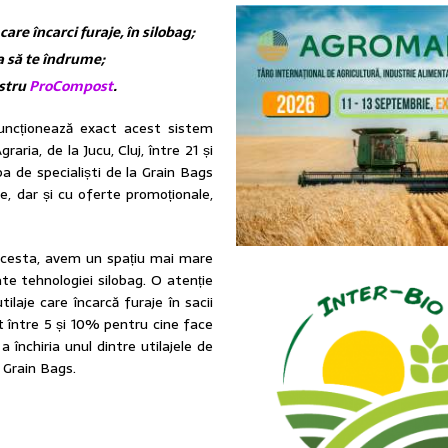
care încarci furaje, în silobag;
ata să te îndrume;
ostru
ProCompost
.
funcționează exact acest sistem
aria, de la Jucu, Cluj, între 21 și
pa de specialiști de la Grain Bags
e, dar și cu oferte promoționale,
 acesta, avem un spațiu mai mare
te tehnologiei silobag. O atenție
laje care încarcă furaje în sacii
nt între 5 și 10% pentru cine face
închiria unul dintre utilajele de
al Grain Bags.