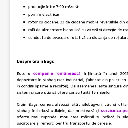
producție între 7-10 m3/oră;
pornire electrică;
rotor cu ciocane: 33 de ciocane mobile reversibile din oț
rolă de alimentare hidraulică cu viteză și direcție de rot
conducta de evacuare rotativă cu distanța de refulare
Despre Grain Bags
Este o
companie românească
, înființată în anul 201
depozitare în silobag (sac industrial, fabricat din polietilen
în condiții optime a recoltei). De asemenea, este singura din 
sistem și care știu să ofere consultanță fermierilor.
Grain Bags comercializează atât silobag-uri, cât și utilaj
silobag, închiriază utilajele, dar prestează și
servicii cu pe
oferta mai cuprinde: mori care măcină și încărcă în silo
uscătoare și remorci pentru transportul de cereale.