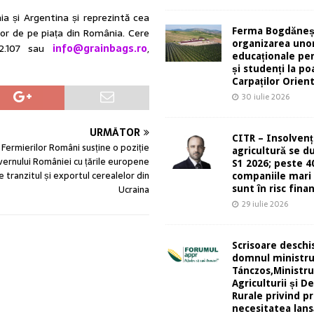
a și Argentina și reprezintă cea
Ferma Bogdăneș
or de pe piața din România. Cere
organizarea unor
82.107 sau
info@grainbags.ro
,
educaționale pen
și studenți la po
Carpaților Orient
30 iulie 2026
URMĂTOR
CITR – Insolvenț
 Fermierilor Români susține o poziție
agricultură se d
ernului României cu țările europene
S1 2026; peste 4
 tranzitul și exportul cerealelor din
companiile mari 
Ucraina
sunt în risc finan
29 iulie 2026
Scrisoare deschi
domnul ministr
Tánczos,Ministru
Agriculturii și De
Rurale privind pr
necesitatea lans