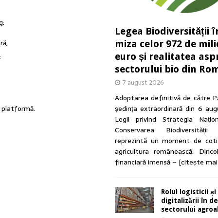
g:
Legea Biodiversității î
ră;
miza celor 972 de mil
euro și realitatea asp
;
sectorului bio din Ro
7 august 2026
Adoptarea definitivă de către P
ședința extraordinară din 6 au
o platformă.
Legii privind Strategia Națio
Conservarea Biodiversității
reprezintă un moment de coti
agricultura românească. Dinc
financiară imensă –
[citește mai
Rolul logisticii și
digitalizării în 
sectorului agro