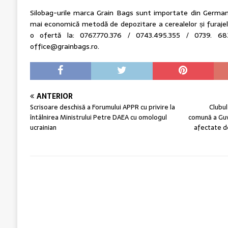
Silobag-urile marca Grain Bags sunt importate din Germani
mai economică metodă de depozitare a cerealelor și furajel
o ofertă la: 0767.770.376 / 0743.495.355 / 0739. 6
office@grainbags.ro.
ANTERIOR
Scrisoare deschisă a Forumului APPR cu privire la
Clubul
întâlnirea Ministrului Petre DAEA cu omologul
comună a Guv
ucrainian
afectate de