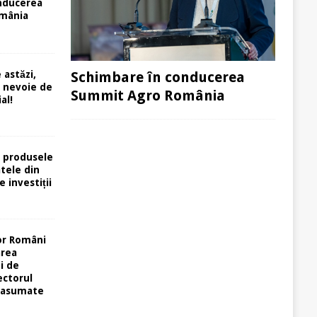
nducerea
mânia
 astăzi,
Schimbare în conducerea
e nevoie de
Summit Agro România
al!
 produsele
atele din
e investiții
or Români
area
i de
ectorul
 asumate