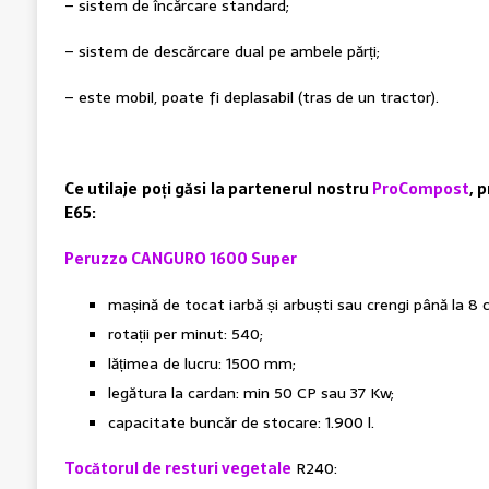
– sistem de încărcare standard;
– sistem de descărcare dual pe ambele părți;
– este mobil, poate fi deplasabil (tras de un tractor).
Ce utilaje poți găsi la partenerul nostru
ProCompost
, 
E65:
Peruzzo CANGURO 1600 Super
mașină de tocat iarbă și arbuști sau crengi până la 8
rotații per minut: 540;
lățimea de lucru: 1500 mm;
legătura la cardan: min 50 CP sau 37 Kw;
capacitate buncăr de stocare: 1.900 l.
Tocătorul de resturi vegetale
R240: