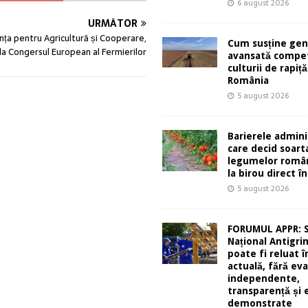
6 august 2026
URMĂTOR
anța pentru Agricultură și Cooperare,
Cum susține gen
la Congersul European al Fermierilor
avansată compet
culturii de rapiță
România
5 august 2026
Barierele admini
care decid soart
legumelor român
la birou direct în
5 august 2026
FORUMUL APPR: 
Național Antigri
poate fi reluat 
actuală, fără eva
independente,
transparență și 
demonstrate