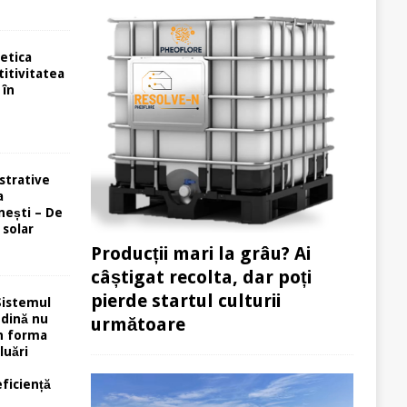
etica
itivitatea
 în
strative
a
ești – De
 solar
Producții mari la grâu? Ai
câștigat recolta, dar poți
pierde startul culturii
Sistemul
ndină nu
următoare
în forma
luări
eficiență