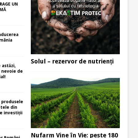
RAGE UN
RMĂ
nducerea
mânia
Solul – rezervor de nutrienți
 astăzi,
e nevoie de
al!
 produsele
atele din
e investiții
Nufarm Vine în Vie: peste 180
or Români