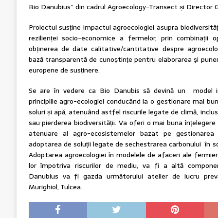
Bio Danubius” din cadrul Agroecology-Transect și Director 
Proiectul susține impactul agroecologiei asupra biodiversități
rezilienței socio-economice a fermelor, prin combinații 
obținerea de date calitative/cantitative despre agroecolog
bază transparentă de cunoștințe pentru elaborarea și pune
europene de susținere.
Se are în vedere ca Bio Danubis să devină un model in
principiile agro-ecologiei conducând la o gestionare mai bună
soluri și apă, atenuând astfel riscurile legate de climă, inclu
sau pierderea biodiversității. Va oferi o mai buna înțelegere 
atenuare al agro-ecosistemelor bazat pe gestionarea d
adoptarea de soluții legate de sechestrarea carbonului în solu
Adoptarea agroecologiei în modelele de afaceri ale fermieril
lor împotriva riscurilor de mediu, va fi a altă componen
Danubius va fi gazda următorului atelier de lucru pre
Murighiol, Tulcea.