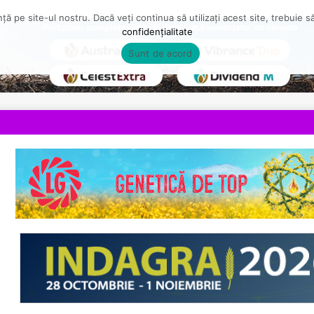
ă pe site-ul nostru. Dacă veți continua să utilizați acest site, trebuie 
confidențialitate
Sunt de acord