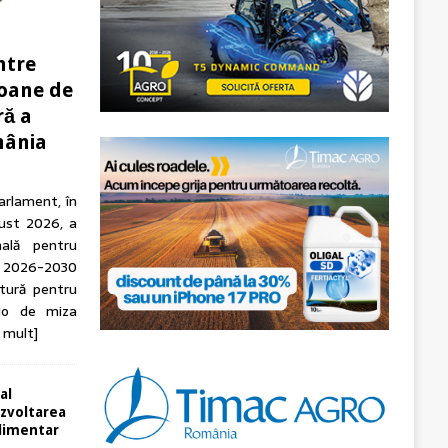
ntre
ioane de
ră a
mânia
arlament, în
gust 2026, a
nală pentru
 2026-2030
tură pentru
olo de miza
 mult]
 al
dezvoltarea
alimentar