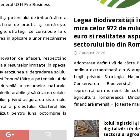
General USH Pro Business.
i și potențialul de îmbunătățire a
Legea Biodiversității î
optime de practici și urmărește
miza celor 972 de mil
ie, strategii ce contribuie la o
euro și realitatea asp
rea în aplicare a unor mecanisme
sectorului bio din Ro
7 august 2026
ovator de afaceri, respectând
Adoptarea definitivă de către P
 a resurselor limitate, în special
ședința extraordinară din 6 au
siv eroziunea și degradarea solului
Legii privind Strategia Națio
și îmbunătățire a potențialului de
Conservarea Biodiversității
urabilă a resurselor naturale,
reprezintă un moment de coti
rile arabile și sănătatea solului.
agricultura românească. Dinc
or, privind asigurarea sistemului
financiară imensă –
[citește mai
tă a proiectului. Clusterul Bio
văzut pentru luna octombrie la
Rolul logisticii și
digitalizării în 
sectorului agro