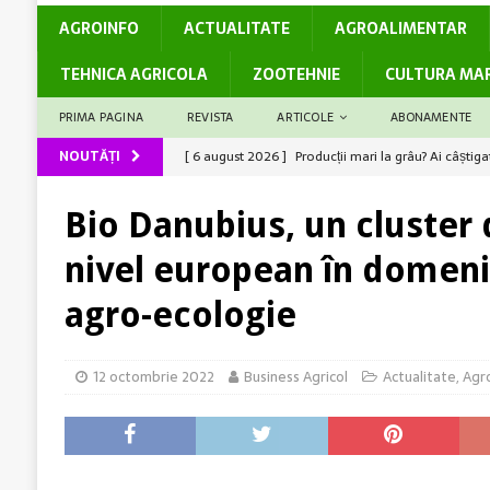
AGROINFO
ACTUALITATE
AGROALIMENTAR
TEHNICA AGRICOLA
ZOOTEHNIE
CULTURA MA
PRIMA PAGINA
REVISTA
ARTICOLE
ABONAMENTE
NOUTĂȚI
[ 6 august 2026 ]
Producții mari la grâu? Ai câștiga
[ 6 august 2026 ]
Rolul logisticii și al digitalizări
Bio Danubius, un cluster d
[ 5 august 2026 ]
Cum susține genetica avansată co
nivel european în domeniu
[ 5 august 2026 ]
Barierele administrative care dec
[ 7 august 2026 ]
Legea Biodiversității între miza c
agro-ecologie
România
ACTUALITATE
12 octombrie 2022
Business Agricol
Actualitate
,
Agr