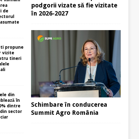
podgorii vizate să fie vizitate
area
i de
în 2026-2027
ectorul
 asumate
ti propune
 vizite
tru tineri
alele
ali
ele din
ublează în
Schimbare în conducerea
0% dintre
din sector
Summit Agro România
ciar