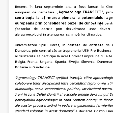
Recent, în luna septembrie a.c., a fost lansat la Cler
european de cercetare
„Agroecology-TRANSECT”
, pro
contribuția la afirmarea plenara a potențialului agr
europeană prin consolidarea bazei de cunoștințe
pentru
factorilor de decizie prin dezvoltarea unor dovezi 
ale agroecologiei în atenuarea schimbărilor climatice.
Universitatea Spiru Haret, în calitate de entitate de
Danubius, prin centrul său antreprenorial USH Pro Business, 
al clusterului să participe la acest proiect împreună cu alt
Belgia, Franța, Ungaria, Spania, Elveția, Slovenia, Danema
Britanie și Guadelupe.
“Agroecology-TRANSECT sprijină tranziția către agroecologi
colaborare trans disciplinară între cercetători (agronomie, știin
durabilității, socio-economice și politice), iar clusterul nostru
7 ani în zona Deltei Dunării și a zonele umede de-a lungul D
potențialului agroecologiei în zonă. Suntem onorați să facem
ale acestor procese, având în vedere angajamentul fermierilo
standard voluntar în acest domeniu”
a declarat Costin Lianu