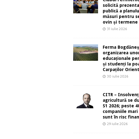
solicită prezent
publică a planulu
măsuri pentru s
ovin și termene
31 iulie 2026
Ferma Bogdăneș
organizarea unor
educaționale pen
și studenți la po
Carpaților Orient
30 iulie 2026
CITR – Insolvenț
agricultură se d
S1 2026; peste 4
companiile mari 
sunt în risc finan
29 iulie 2026