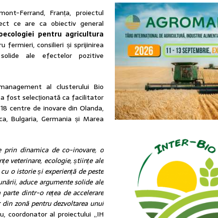
mont-Ferrand, Franța, proiectul
iect ce are ca obiectiv general
oecologiei pentru agricultura
 fermieri, consilieri și sprijinirea
solide ale efectelor pozitive
 management al clusterului Bio
a fost selecționată ca facilitator
e 18 centre de inovare din Olanda,
rca, Bulgaria, Germania și Marea
e prin dinamica de co-inovare, o
țe veterinare, ecologie, științe ale
, cu o istorie și experiență de peste
unării, aduce argumente solide ale
 parte dintr-o rețea de accelerare
r din zonă pentru dezvoltarea unui
, coordonator al proiectului „IH