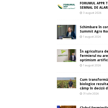
FORUMUL APPR T
SEMNAL DE ALA
3 august 2026
Schimbare în co
Summit Agro Ro
1 august 2026
În agricultura de
fermierul nu ar
optimism artifici
1 august 2026
Cum transformă
biologice rezult
câmp în decizii d
31 iulie 2026
Clubul Fermieril