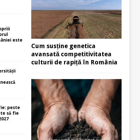
priii
orul
âniei este
Cum susține genetica
avansată competitivitatea
culturii de rapiță în România
rsității
e
ânească
ie: peste
te să fie
-2027