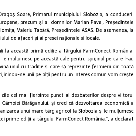
Dragoș Soare, Primarul municipiului Slobozia, a conducerii
i Europene, precum și a domnilor Marian Pavel, Președintele
 Ialomița, Valeriu Tabără, Președintele ASAS. De asemenea, la
ui de afaceri și ai presei naționale și locale.
ți la această primă ediție a târgului FarmConect România.
și le mulțumesc pe această cale pentru sprijinul pe care l-au
ină unul cu tradiție și care să reprezinte fermierii din toată
rijinindu-ne unii pe alții pentru un interes comun vom crește
ile cel mai fierbinte punct al dezbaterilor despre viitorul
rul Câmpiei Bărăganului, și cred că dezvoltarea economică a
rganizarea unui mare târg agricol la Slobozia și le mulțumesc
estei prime ediții a târgului FarmConect România.”, a declarat