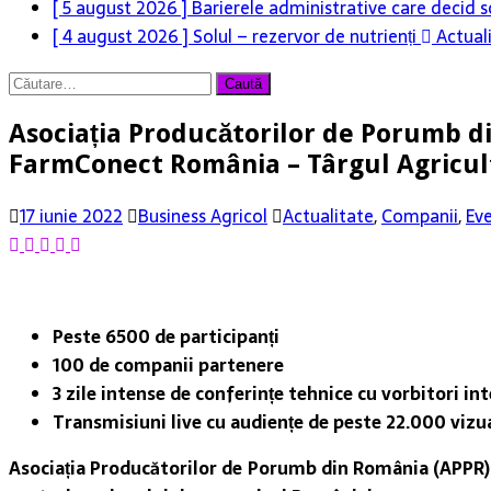
[ 5 august 2026 ]
Barierele administrative care decid s
[ 4 august 2026 ]
Solul – rezervor de nutrienți
Actual
Caută
după:
Asociația Producătorilor de Porumb di
FarmConect România – Târgul Agricul
17 iunie 2022
Business Agricol
Actualitate
,
Companii
,
Ev
Peste 6500 de participanți
100 de companii partenere
3 zile intense de conferințe tehnice cu vorbitori inte
Transmisiuni live cu audiențe de peste 22.000 vizua
Asociația Producătorilor de Porumb din România (APPR) a