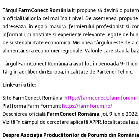
Târgul
FarmConect România
îți propune să devină o putern
a oficialităților la cel mai înalt nivel. De asemenea, propun
adresează, în egală măsură, fermierului profesionist și co
informații, cunoștințe și experiențe relevante legate de bun
de sustenabilitate economică. Misiunea târgului este de a co
alimentar și a economiei regionale. Valorile care stau la baz
Târgul FarmConect România a avut loc în perioada 9-11 iunie
târg în aer liber din Europa, în calitate de Partener Tehnic.
Link-uri utile
:
Site FarmConect România:
https://farmconect.farmforum.r
Platforma Farm Formum:
https://farmforum.ro/
Deschierea oficială
FarmConect România
, joi, 9 iunie 2022
Vizită în câmpul de cercetare aplicată APPR, localitatea Iazu,
Despre
Asociația Producătorilor de Porumb din România