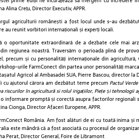
stei prime ediții ne încurajează sa mergem cu încredere în
a Alina Crețu, Director Executiv, APPR.
ârgul agriculturii românești a fost locul unde s-au dezbătut
u reunit vorbitori internaționali și experți locali.
 o oportunitate extraordinară de a dezbate cele mai arz
e din regiunea noastră. Traversăm o perioadă plină de prov
vel, precum și cu personalități internaționale din agricultu
workshop-urile FarmConect din partea unor personalități marcan
 atașatul Agricol al Ambasadei SUA, Pierre Bascou, director la
ali cu ajutorul cărora am dezbătut teme precum
Pactul Verde 
 riscurilor în agricultură si rolul irigațiilor
,
Piețe și tehnologii a
 o informare promptă și corectă asupra factorilor regionali sau 
ina Cionga, Director Afaceri Europene, APPR.
FarmConect România. Am fost alături de ei cu toată inima și mi
ralia este mândră că a fost asociată cu procesul de organizar
cha Perat, Director General, Foire de Libramont