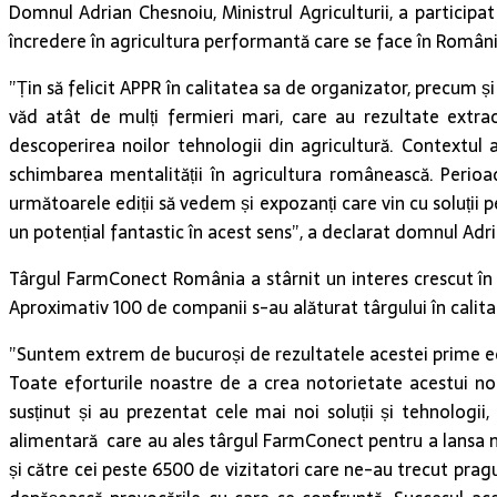
Domnul Adrian Chesnoiu, Ministrul Agriculturii, a particip
încredere în agricultura performantă care se face în Români
”Țin să felicit APPR în calitatea sa de organizator, precum ș
văd atât de mulți fermieri mari, care au rezultate extrao
descoperirea noilor tehnologii din agricultură. Contextul
schimbarea mentalității în agricultura românească. Perioa
următoarele ediții să vedem și expozanți care vin cu soluții 
un potențial fantastic în acest sens”, a declarat domnul Adria
Târgul FarmConect România a stârnit un interes crescut în râ
Aproximativ 100 de companii s-au alăturat târgului în calita
”Suntem extrem de bucuroși de rezultatele acestei prime edi
Toate eforturile noastre de a crea notorietate acestui n
susținut și au prezentat cele mai noi soluții și tehnolog
alimentară care au ales târgul FarmConect pentru a lansa noi
și către cei peste 6500 de vizitatori care ne-au trecut pragul 