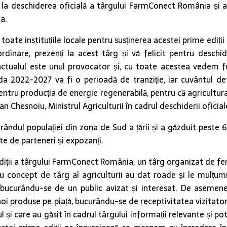
at la deschiderea oficială a târgului FarmConect România și a
a.
i toate instituțiile locale pentru susținerea acestei prime edi
rdinare, prezenți la acest târg și vă felicit pentru deschid
 actualul este unul provocator și, cu toate acestea vedem fe
da 2022-2027 va fi o perioadă de tranziție, iar cuvântul def
pentru producția de energie regenerabilă, pentru că agricultura
n Chesnoiu, Ministrul Agriculturii în cadrul deschiderii oficia
ndul populației din zona de Sud a țării și a găzduit peste 650
te de parteneri și expozanți.
ții a târgului FarmConect România, un târg organizat de fermi
ou concept de târg al agriculturii au dat roade și le mulțu
ii, bucurându-se de un public avizat și interesat. De aseme
 produse pe piață, bucurându-se de receptivitatea vizitatoril
și care au găsit în cadrul târgului informații relevante și pote