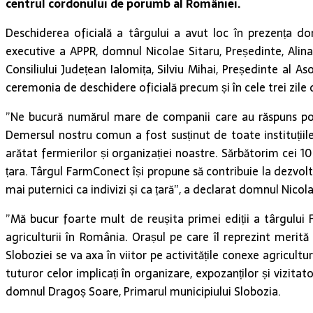
centrul cordonului de porumb al României.
Deschiderea oficială a târgului a avut loc în prezența do
executive a APPR, domnul Nicolae Sitaru, Președinte, Alina
Consiliului Județean Ialomița, Silviu Mihai, Președinte al A
ceremonia de deschidere oficială precum și în cele trei zile d
”Ne bucură numărul mare de companii care au răspuns pozi
Demersul nostru comun a fost susținut de toate instituțiile 
arătat fermierilor și organizației noastre. Sărbătorim cei 10
țara. Târgul FarmConect își propune să contribuie la dezvolt
mai puternici ca indivizi și ca țară”, a declarat domnul Nico
”Mă bucur foarte mult de reușita primei ediții a târgului 
agriculturii în România. Orașul pe care îl reprezint merit
Sloboziei se va axa în viitor pe activitățile conexe agricul
tuturor celor implicați în organizare, expozanților și vizita
domnul Dragoș Soare, Primarul municipiului Slobozia.