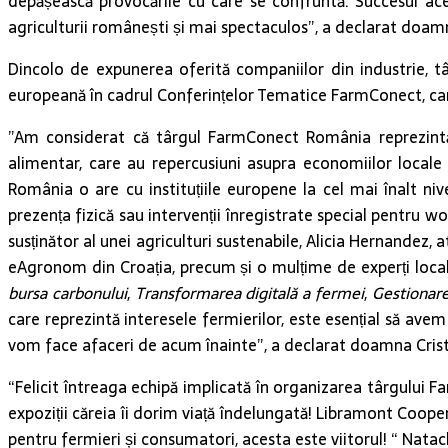
depășească provocările cu care se confruntă. Succesul ace
agriculturii românești și mai spectaculos”, a declarat doamn
Dincolo de expunerea oferită companiilor din industrie, t
europeană în cadrul Conferințelor Tematice FarmConect, care a
”Am considerat că târgul FarmConect România reprezintă
alimentar, care au repercusiuni asupra economiilor local
România o are cu instituțiile europene la cel mai înalt ni
prezența fizică sau intervenții înregistrate special pentru 
susținător al unei agriculturi sustenabile, Alicia Hernandez,
eAgronom din Croația, precum și o mulțime de experți loc
bursa carbonului
,
Transformarea digitală a fermei
,
Gestionarea
care reprezintă interesele fermierilor, este esențial să avem
vom face afaceri de acum înainte”, a declarat doamna Crist
“Felicit întreaga echipă implicată în organizarea târgului 
expoziții căreia îi dorim viață îndelungată! Libramont Coope
pentru fermieri și consumatori, acesta este viitorul! “ Nata