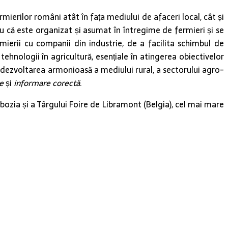
ierilor români atât în fața mediului de afaceri local, cât și
tru că este organizat și asumat în întregime de fermieri și se
mierii cu companii din industrie, de a facilita schimbul de
ehnologii în agricultură, esențiale în atingerea obiectivelor
a dezvoltarea armonioasă a mediului rural, a sectorului agro-
te
și
informare corectă
.
ozia și a Târgului Foire de Libramont (Belgia), cel mai mare