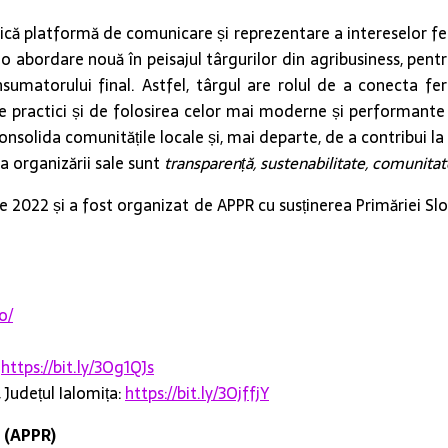
ică platformă de comunicare și reprezentare a intereselor ferm
e o abordare nouă în peisajul târgurilor din agribusiness, pen
nsumatorului final. Astfel, târgul are rolul de a conecta fer
e practici și de folosirea celor mai moderne și performante t
nsolida comunitățile locale și, mai departe, de a contribui l
a organizării sale sunt
transparență, sustenabilitate, comunita
 2022 și a fost organizat de APPR cu susținerea Primăriei Slob
o/
:
https://bit.ly/3Og1QJs
 Județul Ialomița:
https://bit.ly/3OjffjY
 (APPR)