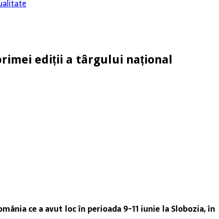
alitate
imei ediții a târgului național
nia ce a avut loc în perioada 9-11 iunie la Slobozia, în