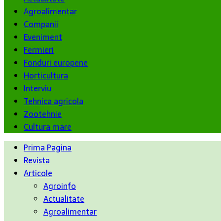
Agroalimentar
Companii
Eveniment
Fermieri
Fonduri europene
Horticultura
Interviu
Tehnica agricola
Zootehnie
Cultura mare
Prima Pagina
Revista
Articole
Agroinfo
Actualitate
Agroalimentar