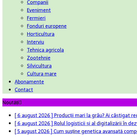
Companii
Eveniment
Fermieri
Fonduri europene
Horticultura
Interviu
Tehnica agricola
Zootehnie
Silvicultura
Cultura mare
Abonamente
Contact
Noutăți
[ 6 august 2026 ]
Producții mari la grâu? Ai câștigat re
[ 6 august 2026 ]
Rolul logisticii și al digitalizării în
[ 5 august 2026 ]
Cum susține genetica avansată compet