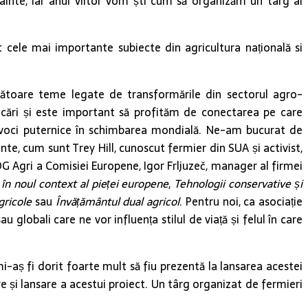
ainte, iar anul viitor vom ști cum să organizăm un târg al
 cele mai importante subiecte din agricultura națională si
ătoare teme legate de transformările din sectorul agro-
ocări și este important să profităm de conectarea pe care
ră, voci puternice în schimbarea mondială. Ne-am bucurat de
te, cum sunt Trey Hill, cunoscut fermier din SUA și activist,
 DG Agri a Comisiei Europene, Igor Frljuzeč, manager al firmei
în noul context al pieței europene
,
Tehnologii conservative și
gricole
sau
Învățământul dual agricol
. Pentru noi, ca asociație
globali care ne vor influența stilul de viață și felul în care
-aș fi dorit foarte mult să fiu prezentă la lansarea acestei
e și lansare a acestui proiect. Un târg organizat de fermieri