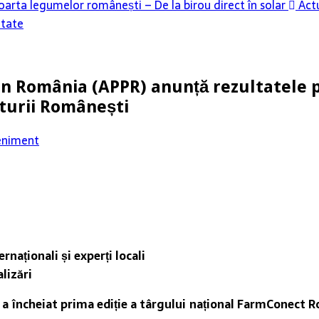
oarta legumelor românești – De la birou direct în solar
Actu
itate
n România (APPR) anunță rezultatele pr
turii Românești
eniment
rnaționali și experți locali
lizări
 încheiat prima ediție a târgului național FarmConect Româ