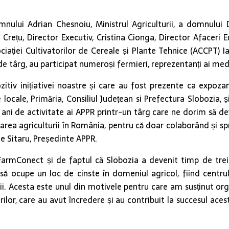
mnului Adrian Chesnoiu, Ministrul Agriculturii, a domnului 
 Crețu, Director Executiv, Cristina Cionga, Director Afacer
sociației Cultivatorilor de Cereale și Plante Tehnice (ACCPT)
e târg, au participat numeroși fermieri, reprezentanți ai mediul
tiv inițiativei noastre și care au fost prezente ca expozan
locale, Primăria, Consiliul Județean si Prefectura Slobozia, 
 ani de activitate ai APPR printr-un târg care ne dorim să dev
area agriculturii în România, pentru că doar colaborând și sp
lae Sitaru, Președinte APPR.
FarmConect și de faptul că Slobozia a devenit timp de trei z
ă să ocupe un loc de cinste în domeniul agricol, fiind cent
turii. Acesta este unul din motivele pentru care am susținut o
torilor, care au avut încredere și au contribuit la succesul ac