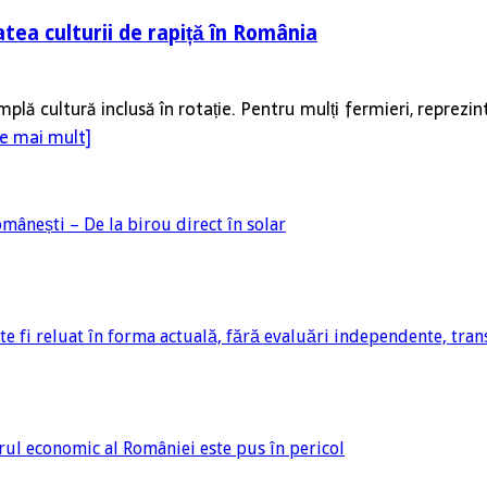
tea culturii de rapiță în România
plă cultură inclusă în rotație. Pentru mulți fermieri, reprezi
te mai mult]
mânești – De la birou direct în solar
fi reluat în forma actuală, fără evaluări independente, tran
orul economic al României este pus în pericol