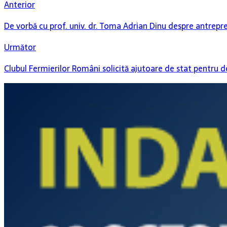
Anterior
De vorbă cu prof. univ. dr. Toma Adrian Dinu despre antrepren
Următor
Clubul Fermierilor Români solicită ajutoare de stat pentru d