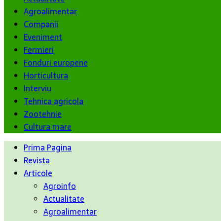
Agroalimentar
Companii
Eveniment
Fermieri
Fonduri europene
Horticultura
Interviu
Tehnica agricola
Zootehnie
Cultura mare
Prima Pagina
Revista
Articole
Agroinfo
Actualitate
Agroalimentar