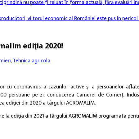
grindină nu poate fi reluat în forma actuală, fără evaluări i
 producători, viitorul economic al României este pus în pericol
malim ediţia 2020!
mieri
,
Tehnica agricola
or cu coronavirus, a cazurilor active şi a persoanelor aflate
persoane pe zi, conducerea Camerei de Comerţ, Industrie 
rea ediţiei din 2020 a târgului AGROMALIM.
ne la ediţia din 2021 a târgului AGROMALIM programata pentr