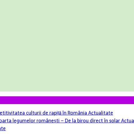
itivitatea culturii de rapiță în România
Actualitate
oarta legumelor românești – De la birou direct în solar
Actua
ate