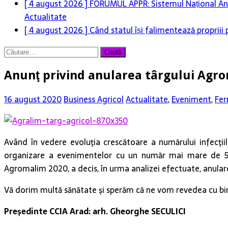
[ 4 august 2026 ]
FORUMUL APPR: Sistemul Național Anti
Actualitate
[ 4 august 2026 ]
Când statul își falimentează propriii
Caută
după:
Anunţ privind anularea târgului Agro
16 august 2020
Business Agricol
Actualitate
,
Eveniment
,
Fer
Având în vedere evoluţia crescătoare a numărului infecţiil
organizare a evenimentelor cu un număr mai mare de 500 
Agromalim 2020, a decis, în urma analizei efectuate, anula
Vă dorim multă sănătate şi sperăm că ne vom revedea cu bi
Preşedinte CCIA Arad: arh. Gheorghe SECULICI