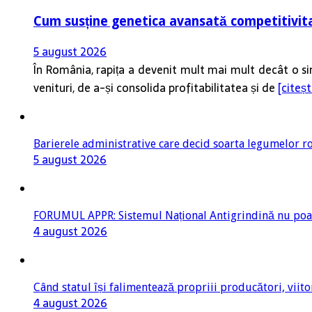
Cum susține genetica avansată competitivita
5 august 2026
În România, rapița a devenit mult mai mult decât o sim
venituri, de a-și consolida profitabilitatea și de
[citeș
Barierele administrative care decid soarta legumelor ro
5 august 2026
FORUMUL APPR: Sistemul Național Antigrindină nu poate 
4 august 2026
Când statul își falimentează propriii producători, viit
4 august 2026