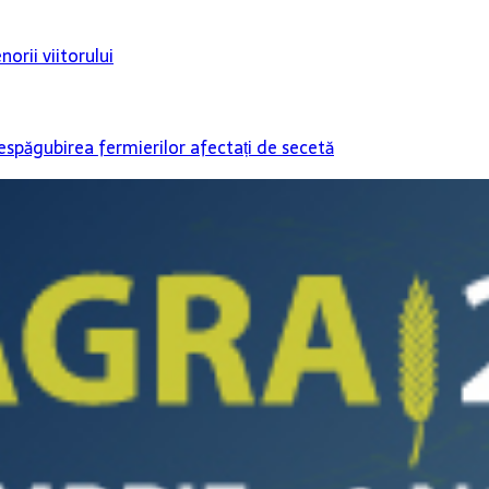
orii viitorului
espăgubirea fermierilor afectați de secetă