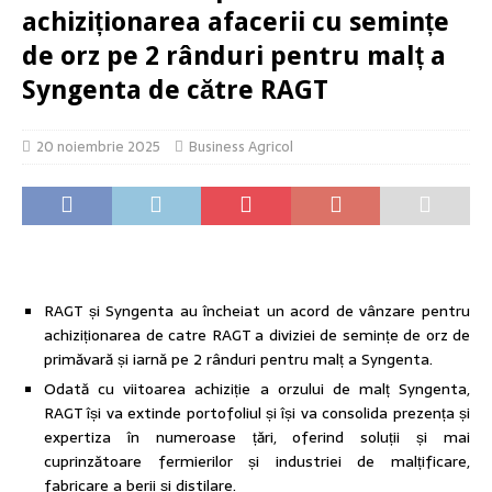
achiziționarea afacerii cu semințe
de orz pe 2 rânduri pentru malț a
Syngenta de către RAGT
20 noiembrie 2025
Business Agricol
RAGT și Syngenta au încheiat un acord de vânzare pentru
achiziționarea de catre RAGT a diviziei de semințe de orz de
primăvară și iarnă pe 2 rânduri pentru malț a Syngenta.
Odată cu viitoarea achiziție a orzului de malț Syngenta,
RAGT își va extinde portofoliul și își va consolida prezența și
expertiza în numeroase țări, oferind soluții și mai
cuprinzătoare fermierilor și industriei de malțificare,
fabricare a berii și distilare.