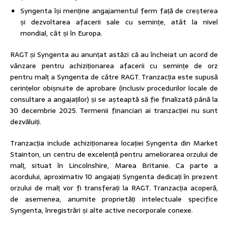
Syngenta își menține angajamentul ferm față de creșterea
și dezvoltarea afacerii sale cu semințe, atât la nivel
mondial, cât și în Europa.
RAGT și Syngenta au anunțat astăzi că au încheiat un acord de
vânzare pentru achiziționarea afacerii cu semințe de orz
pentru malț a Syngenta de către RAGT. Tranzacția este supusă
cerințelor obișnuite de aprobare (inclusiv procedurilor locale de
consultare a angajaților) și se așteaptă să fie finalizată până la
30 decembrie 2025. Termenii financiari ai tranzacției nu sunt
dezvăluiți.
Tranzacția include achiziționarea locației Syngenta din Market
Stainton, un centru de excelență pentru ameliorarea orzului de
malț, situat în Lincolnshire, Marea Britanie. Ca parte a
acordului, aproximativ 10 angajați Syngenta dedicați în prezent
orzului de malț vor fi transferați la RAGT. Tranzacția acoperă,
de asemenea, anumite proprietăți intelectuale specifice
Syngenta, înregistrări și alte active necorporale conexe.