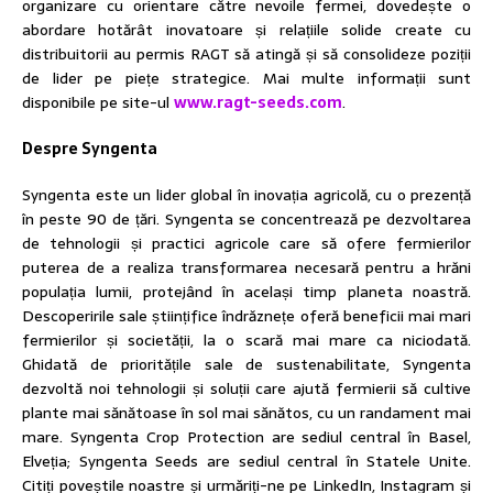
organizare cu orientare către nevoile fermei, dovedește o
abordare hotărât inovatoare și relațiile solide create cu
distribuitorii au permis RAGT să atingă și să consolideze poziții
de lider pe piețe strategice. Mai multe informații sunt
disponibile pe site-ul
www.ragt-seeds.com
.
Despre Syngenta
Syngenta este un lider global în inovația agricolă, cu o prezență
în peste 90 de țări. Syngenta se concentrează pe dezvoltarea
de tehnologii și practici agricole care să ofere fermierilor
puterea de a realiza transformarea necesară pentru a hrăni
populația lumii, protejând în același timp planeta noastră.
Descoperirile sale științifice îndrăznețe oferă beneficii mai mari
fermierilor și societății, la o scară mai mare ca niciodată.
Ghidată de prioritățile sale de sustenabilitate, Syngenta
dezvoltă noi tehnologii și soluții care ajută fermierii să cultive
plante mai sănătoase în sol mai sănătos, cu un randament mai
mare. Syngenta Crop Protection are sediul central în Basel,
Elveția; Syngenta Seeds are sediul central în Statele Unite.
Citiți poveștile noastre și urmăriți-ne pe LinkedIn, Instagram și