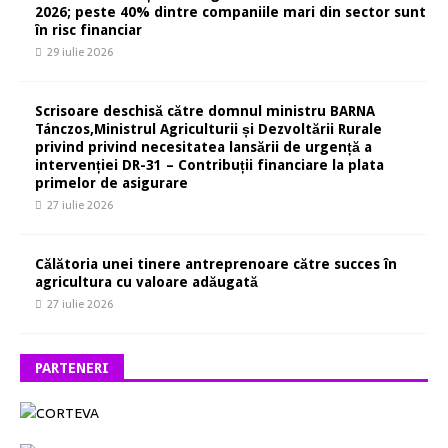
2026; peste 40% dintre companiile mari din sector sunt
în risc financiar
29 iulie 2026
Scrisoare deschisă către domnul ministru BARNA
Tánczos,Ministrul Agriculturii și Dezvoltării Rurale
privind privind necesitatea lansării de urgență a
intervenției DR-31 – Contribuții financiare la plata
primelor de asigurare
27 iulie 2026
Călătoria unei tinere antreprenoare către succes în
agricultura cu valoare adăugată
27 iulie 2026
PARTENERI