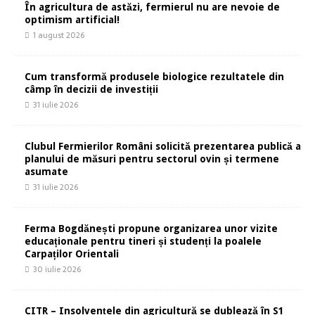
În agricultura de astăzi, fermierul nu are nevoie de
optimism artificial!
1 august 2026
Cum transformă produsele biologice rezultatele din
câmp în decizii de investiții
31 iulie 2026
Clubul Fermierilor Români solicită prezentarea publică a
planului de măsuri pentru sectorul ovin și termene
asumate
31 iulie 2026
Ferma Bogdănești propune organizarea unor vizite
educaționale pentru tineri și studenți la poalele
Carpaților Orientali
30 iulie 2026
CITR – Insolvențele din agricultură se dublează în S1