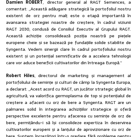
Damien ROBERT
, director general al RAGT Semences, a
comentat: „Această adăugare strategică la portofoliul nostru
existent de orz pentru malț este o etapă importantă în
avansarea strategiei noastre de creștere, în cadrul viziunii
RAGT 2030, condusă de Consiliul Executiv al Grupului RAGT.
Această achiziție consolidează poziția noastră pe piețele
europene cheie și se bazează pe fundațiile solide stabilite de
Syngenta. Vedem sinergii clare în cadrul portofoliului nostru
existent și un potențial semnificativ de a accelera tehnologii
care vor aduce beneficii cultivatorilor din întreaga Europă.”
Robert Hiles
, directorul de marketing și management al
portofoliului de semințe și culturi de câmp la Syngenta Europa,
a declarat: „Acest acord cu RAGT, un jucător strategic global în
agricultură, va valorifica germoplasma de top si potențialul de
creștere a afacerii cu orz de bere a Syngenta. RAGT are un
palmares solid în integrarea achizițiilor strategice și oferă
perspective excelente pentru afacerea cu semințe de orz de
bere, permițându-i să își consolideze expertiza în deservirea
cultivatorilor europeni și a lanțului de aprovizionare cu orz de
bere. Suntem încrezători într-o predare fără probleme pentru