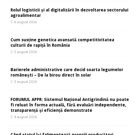
Rolul logisticii și al digitalizării în dezvoltarea sectorului
agroalimentar
6 august 2026
Cum susține genetica avansată competitivitatea
culturii de rapiță în România
5 august 2026
Barierele administrative care decid soarta legumelor
românești – De la birou direct în solar
5 august 2026
FORUMUL APPR: Sistemul Național Antigrindină nu poate
fi reluat în forma actuală, fără evaluări independente,
transparență și eficiență demonstrate
4 august 2026
Când statul își falimentează propriii producători,