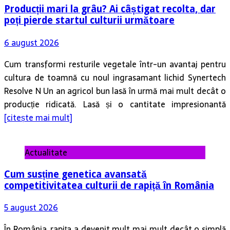
Producții mari la grâu? Ai câștigat recolta, dar
poți pierde startul culturii următoare
6 august 2026
Cum transformi resturile vegetale într-un avantaj pentru
cultura de toamnă cu noul ingrasamant lichid Synertech
Resolve N Un an agricol bun lasă în urmă mai mult decât o
producție ridicată. Lasă și o cantitate impresionantă
[citește mai mult]
Actualitate
Cum susține genetica avansată
competitivitatea culturii de rapiță în România
5 august 2026
În România, rapița a devenit mult mai mult decât o simplă