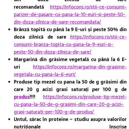
recomandată
https://infocons.ro/stii-ce-consumi-
parizer-de-pasare-cu-pana-la-10-euri-si-peste-50-
din-doza-zilnica-de-sare-recomandata/
Brânză topită cu până la 9 E-uri și peste 50% din
doza zilnică de sare
https://infocons.ro/stii-ce-
consumi-branza-topita-cu-pana-la-9-euri-si-
peste-50-din-doza-zilnica-de-sare/
Margarină din grăsime vegetală cu până la 6 E-
uri
https://infocons.ro/margarina-din-grasime-
vegetala-cu-pana-la-6-euri/
Produse tip mezel cu pana la 50 de g grăsimi din
care 20 g acizi grasi saturați per 100 g de
produs
!!!!
https://infocons.ro/produse-tip-mezel-
cu-pana-la-50-de-g-grasimi-din-care-20-g-acizi-
grasi-saturati-per-100-g-de-produs/
Untul, sărac în proteine – studiu asupra valorilor
nutriționale înscrise