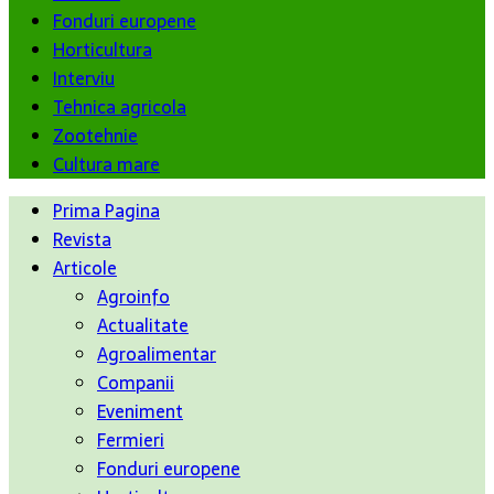
Fonduri europene
Horticultura
Interviu
Tehnica agricola
Zootehnie
Cultura mare
Prima Pagina
Revista
Articole
Agroinfo
Actualitate
Agroalimentar
Companii
Eveniment
Fermieri
Fonduri europene