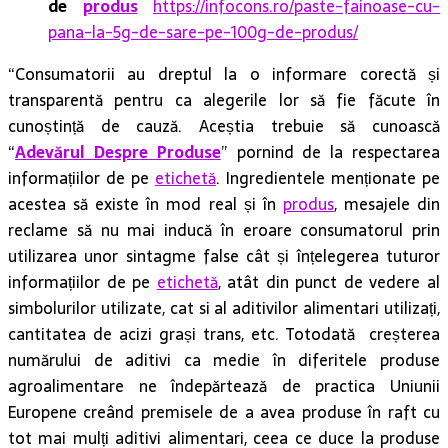
de
produs
https://infocons.ro/paste-fainoase-cu-
pana-la-5g-de-sare-pe-100g-de-produs/
“Consumatorii au dreptul la o informare corectă și
transparentă pentru ca alegerile lor să fie făcute în
cunoștință de cauză. Aceștia trebuie să cunoască
“
Adevărul Despre Produse
” pornind de la respectarea
informațiilor de pe
etichetă
. Ingredientele menționate pe
acestea să existe în mod real și în
produs
, mesajele din
reclame să nu mai inducă în eroare consumatorul prin
utilizarea unor sintagme false cât și înțelegerea tuturor
informațiilor de pe
etichetă
, atât din punct de vedere al
simbolurilor utilizate, cat si al aditivilor alimentari utilizați,
cantitatea de acizi grași trans, etc. Totodată creșterea
numărului de aditivi ca medie în diferitele produse
agroalimentare ne îndepărtează de practica Uniunii
Europene creând premisele de a avea produse în raft cu
tot mai mulți aditivi alimentari, ceea ce duce la produse