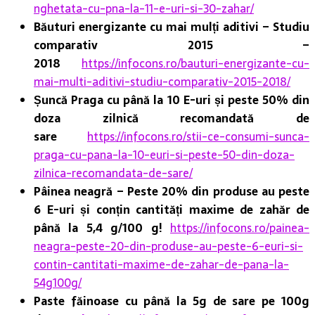
nghetata-cu-pna-la-11-e-uri-si-30-zahar/
Băuturi energizante cu mai mulți aditivi – Studiu
comparativ 2015 –
2018
https://infocons.ro/bauturi-energizante-cu-
mai-multi-aditivi-studiu-comparativ-2015-2018/
Șuncă Praga cu până la 10 E-uri și peste 50% din
doza zilnică recomandată de
sare
https://infocons.ro/stii-ce-consumi-sunca-
praga-cu-pana-la-10-euri-si-peste-50-din-doza-
zilnica-recomandata-de-sare/
Pâinea neagră – Peste 20% din produse au peste
6 E-uri și conțin cantități maxime de zahăr de
până la 5,4 g/100 g!
https://infocons.ro/painea-
neagra-peste-20-din-produse-au-peste-6-euri-si-
contin-cantitati-maxime-de-zahar-de-pana-la-
54g100g/
Paste făinoase cu până la 5g de sare pe 100g