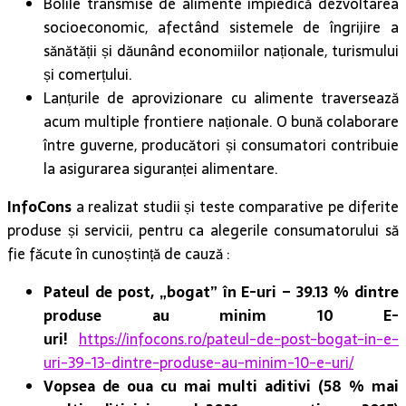
Bolile transmise de alimente împiedică dezvoltarea
socioeconomic, afectând sistemele de îngrijire a
sănătății și dăunând economiilor naționale, turismului
și comerțului.
Lanțurile de aprovizionare cu alimente traversează
acum multiple frontiere naționale. O bună colaborare
între guverne, producători și consumatori contribuie
la asigurarea siguranței alimentare.
InfoCons
a realizat studii și teste comparative pe diferite
produse și servicii, pentru ca alegerile consumatorului să
fie făcute în cunoștință de cauză :
Pateul de post, „bogat” în E-uri – 39.13 % dintre
produse au minim 10 E-
uri!
https://infocons.ro/pateul-de-post-bogat-in-e-
uri-39-13-dintre-produse-au-minim-10-e-uri/
Vopsea de oua cu mai multi aditivi (58 % mai