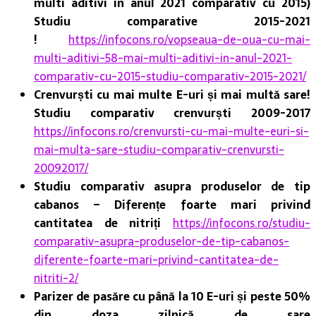
multi aditivi in anul 2021 comparativ cu 2015)
Studiu comparative 2015-2021
!
https://infocons.ro/vopseaua-de-oua-cu-mai-
multi-aditivi-58-mai-multi-aditivi-in-anul-2021-
comparativ-cu-2015-studiu-comparativ-2015-2021/
Crenvurști cu mai multe E-uri și mai multă sare!
Studiu comparativ crenvurști 2009-2017
https://infocons.ro/crenvursti-cu-mai-multe-euri-si-
mai-multa-sare-studiu-comparativ-crenvursti-
20092017/
Studiu comparativ asupra produselor de tip
cabanos – Diferențe foarte mari privind
cantitatea de nitriți
https://infocons.ro/studiu-
comparativ-asupra-produselor-de-tip-cabanos-
diferente-foarte-mari-privind-cantitatea-de-
nitriti-2/
Parizer de pasăre cu până la 10 E-uri și peste 50%
din doza zilnică de sare