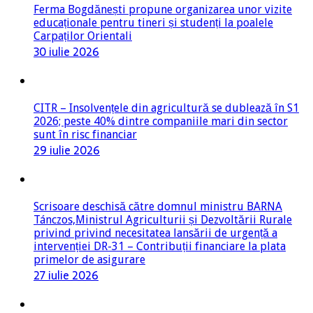
Ferma Bogdănești propune organizarea unor vizite
educaționale pentru tineri și studenți la poalele
Carpaților Orientali
30 iulie 2026
CITR – Insolvențele din agricultură se dublează în S1
2026; peste 40% dintre companiile mari din sector
sunt în risc financiar
29 iulie 2026
Scrisoare deschisă către domnul ministru BARNA
Tánczos,Ministrul Agriculturii și Dezvoltării Rurale
privind privind necesitatea lansării de urgență a
intervenției DR-31 – Contribuții financiare la plata
primelor de asigurare
27 iulie 2026