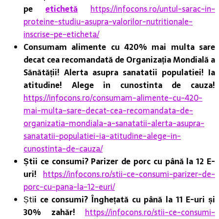
pe
etichetă
https://infocons.ro/untul-sarac-in-
proteine-studiu-asupra-valorilor-nutritionale-
inscrise-pe-eticheta/
Consumam alimente cu 420% mai multa sare
decat cea recomandată de Organizația Mondială a
Sănătății! Alerta asupra sanatatii populatiei! Ia
atitudine! Alege in cunostinta de cauza!
https://infocons.ro/consumam-alimente-cu-420-
mai-multa-sare-decat-cea-recomandata-de-
organizatia-mondiala-a-sanatatii-alerta-asupra-
sanatatii-populatiei-ia-atitudine-alege-in-
cunostinta-de-cauza/
Știi ce consumi? Parizer de porc cu până la 12 E-
uri!
https://infocons.ro/stii-ce-consumi-parizer-de-
porc-cu-pana-la-12-euri/
Ști
i ce consumi? Înghețată cu până la 11 E-uri și
30% zahăr!
https://infocons.ro/stii-ce-consumi-