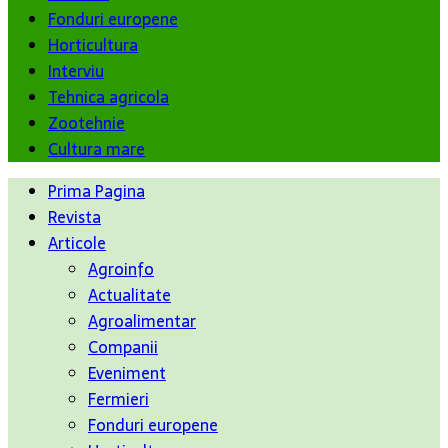
Fonduri europene
Horticultura
Interviu
Tehnica agricola
Zootehnie
Cultura mare
Prima Pagina
Revista
Articole
Agroinfo
Actualitate
Agroalimentar
Companii
Eveniment
Fermieri
Fonduri europene