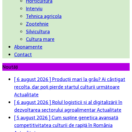
Horticultura
Interviu
Tehnica agricola
Zootehnie
Silvicultura
Cultura mare
Abonamente
Contact
Noutăți
[ 6 august 2026 ]
Producții mari la grâu? Ai câștigat
recolta, dar poți pierde startul culturii următoare
Actualitate
[ 6 august 2026 ]
Rolul logisticii și al digitalizării în
dezvoltarea sectorului agroalimentar
Actualitate
[ 5 august 2026 ]
Cum susține genetica avansată
competitivitatea culturii de rapiță în România