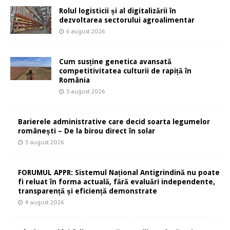
Rolul logisticii și al digitalizării în
dezvoltarea sectorului agroalimentar
6 august 2026
Cum susține genetica avansată
competitivitatea culturii de rapiță în
România
5 august 2026
Barierele administrative care decid soarta legumelor
românești – De la birou direct în solar
5 august 2026
FORUMUL APPR: Sistemul Național Antigrindină nu poate
fi reluat în forma actuală, fără evaluări independente,
transparență și eficiență demonstrate
4 august 2026