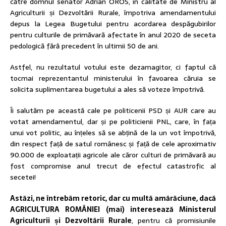
către domnul senator Adrian OROS, în calitate de Ministru al
Agriculturii și Dezvoltării Rurale, împotriva amendamentului
depus la Legea Bugetului pentru acordarea despăgubirilor
pentru culturile de primăvară afectate în anul 2020 de seceta
pedologică fără precedent în ultimii 50 de ani.
Astfel, nu rezultatul votului este dezamagitor, ci faptul că
tocmai reprezentantul ministerului în favoarea căruia se
solicita suplimentarea bugetului a ales să voteze împotrivă.
Îi salutăm pe această cale pe politicenii PSD și AUR care au
votat amendamentul, dar și pe politicienii PNL, care, în fața
unui vot politic, au înțeles să se abțină de la un vot împotrivă,
din respect față de satul românesc și față de cele aproximativ
90.000 de exploatații agricole ale căror culturi de primăvară au
fost compromise anul trecut de efectul catastrofic al
secetei!
Astăzi, ne întrebăm retoric, dar cu multă amărăciune, dacă
AGRICULTURA ROMÂNIEI (mai) interesează Ministerul
Agriculturii și Dezvoltării Rurale
, pentru că promisiunile