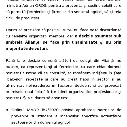
ministru Adrian OROS, pentru a prezenta și susține soluții care
să permită fermierilor și firmelor din sectorul agricol, să-și reia
ciclul de producție!
Dorim să precizăm că poziția LAPAR nu face notă discordantă
cu celelalte organizații membre, dar
o decizie asumată sub
umbrela Alianței se face prin unanimitate și nu prin
majoritate de voturi.
Până la o decizie comună alături de colegii din Alianță, nu
putem, ca reprezentanți ai fermierilor, cu care chiar domnul
ministru sustine că se consultă, să rămânem indifenți în fața
”bâlbelor” repetate și care au creat haos în sector și au
alimentat neîncrederea în factorul decident si au provocat
premisele unui ”blat” între liderii organizațiilor profesionale și
ministru. Și aici dorim să amintim:
Ordinul MADR 182/2020 privind aprobarea Normelor de
prevenire și stingere a incendiilor specifice activităților
sectoarelor din domeniul agricol;