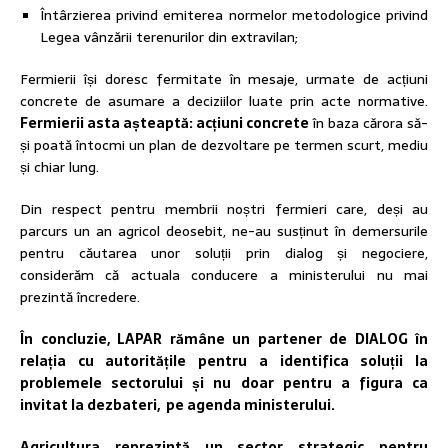
Întârzierea privind emiterea normelor metodologice privind
Legea vânzării terenurilor din extravilan;
Fermierii își doresc fermitate în mesaje, urmate de acțiuni
concrete de asumare a deciziilor luate prin acte normative.
Fermierii asta așteaptă: acțiuni concrete
în baza cărora să-
și poată întocmi un plan de dezvoltare pe termen scurt, mediu
și chiar lung.
Din respect pentru membrii noștri fermieri care, deși au
parcurs un an agricol deosebit, ne-au susținut în demersurile
pentru căutarea unor soluții prin dialog și negociere,
considerăm că actuala conducere a ministerului nu mai
prezintă încredere.
În concluzie, LAPAR rămâne un partener de DIALOG în
relația cu autoritățile pentru a identifica soluții la
problemele sectorului și nu doar pentru a figura ca
invitat la dezbateri, pe agenda ministerului.
Agricultura reprezintă un sector strategic pentru