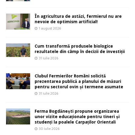
În agricultura de astăzi, fermierul nu are
nevoie de optimism artificial!
1 august 2026
Cum transformă produsele biologice
rezultatele din câmp în decizii de investiții
31 iulie 2026
Clubul Fermierilor Români solicită
prezentarea publică a planului de măsuri
pentru sectorul ovin și termene asumate
31 iulie 2026
Ferma Bogdănești propune organizarea
unor vizite educaționale pentru tineri și
studenți la poalele Carpaților Orientali
30 iulie 2026