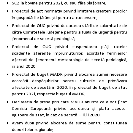
SCZ la bovine pentru 2021, cu sau fără plafonare;
Proiectul de act normativ privind limitarea creșterii porcilor
în gospodăriile țărănești pentru autoconsum;
Proiectul de OUG privind declararea stării de calamitate de
către Comitetele județene pentru situații de urgență pentru
fenomenul de secetă pedologică;
Proiectul de OUG privind suspendarea plății ratelor
scadente aferente împrumuturilor, acordate fermierilor
afectați de fenomenul meteorologic de secetă pedologică,
în anul 2020
Proiectul de buget MADR privind alocarea sumei necesare
acordării despăgubirilor pentru culturile de primăvara
afectate de secetă în 2020, în proiectul de buget de stat
pentru 2021, respectiv bugetul MADR;
Declaratia de presa prin care MADR anunta ca a notificat
Comisia Europeană privind acordarea și plata acestor
ajutoare de stat, în caz de secetă – 11.11.2020.
Avem dubii privind alocarea de sume pentru constituirea
depozitelor regionale;