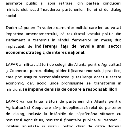
asumate public și apoi retrase, din partea conducerii
ministerului, scad încrederea partenerilor, fie ei și de dialog
social.
Dorim să punem în vedere oamenilor politici care ieri au votat
împotriva amendamentului, că rezultatul votului politic din
Parlament a transmis în rândul fermierilor un mesaj dur,
implacabil, de
indiferență față de nevoile unui sector
economic strategic, de interes național
.
LAPAR a militat alături de colegii din Alianța pentru Agricultură
și Cooperare pentru dialog și identificarea unor soluții practice,
care pot asigura sustenabilitatea și reziliența acestui sector
economic; dar, acolo unde promisiunile se transformă în
minciuni
, se impune demisia de onoare a responsabililor!
LAPAR va continua alături de partenerii din Alianța pentru
Agricultură și Cooperare să-și îndeplinească rolul de partener
de dialog, inclusiv la întânirile de săptămâna viitoare cu
ministrul agriculturii, ministrul finanțelor publice și Premier –
întâlniri anunțate în spațiul public chiar de către domnul