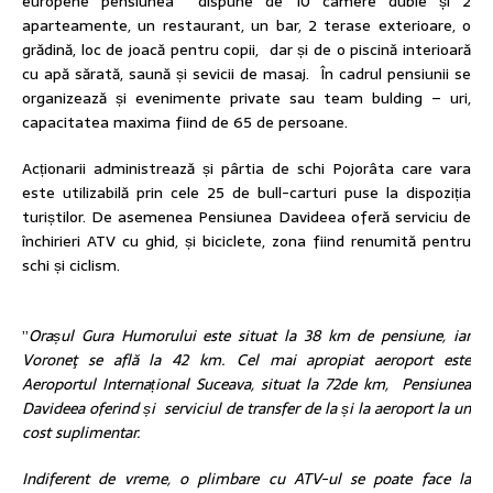
europene pensiunea dispune de 10 camere duble și 2
aparteamente, un restaurant, un bar, 2 terase exterioare, o
grădină, loc de joacă pentru copii, dar și de o piscină interioară
cu apă sărată, saună și sevicii de masaj. În cadrul pensiunii se
organizează și evenimente private sau team bulding – uri,
capacitatea maxima fiind de 65 de persoane.
Acționarii administrează și pârtia de schi Pojorâta care vara
este utilizabilă prin cele 25 de bull-carturi puse la dispoziția
turiștilor. De asemenea Pensiunea Davideea oferă serviciu de
închirieri ATV cu ghid, și biciclete, zona fiind renumită pentru
schi și ciclism.
”
Orașul Gura Humorului este situat la 38 km de pensiune, iar
Voroneţ se află la 42 km. Cel mai apropiat aeroport este
Aeroportul Internațional Suceava, situat la 72de km, Pensiunea
Davideea oferind și serviciul de transfer de la și la aeroport la un
cost suplimentar.
Indiferent de vreme, o plimbare cu ATV-ul se poate face la