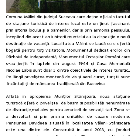
Comuna Mălini din judeţul Suceava care deține oficial statutul
de stațiune turistică de interes local este un ţinut fascinant
prin istoria locului şi a oamenilor, dar și prin armonia peisajului.
Începând din acest an iubitorii muntelui au la dispoziţie o nouă
destinaţie de vacanţă. Localitatea Mălini. se laudă cu o ofertă
bogată pentru toţi vizitatorii, Monumentul dedicat eroilor din
Războiul de Independență, Monumentul Ostașilor Români care
s-au jerfit în luptele din august 1944 și Casa Memorială
Nicolae Labiș sunt doar 3 dintre obiectivele de interes turistic..
Pe lângă priveliştea montană de vis şi aerul curat, turiştii sunt
încântați şi de mâncarea tradiţională din Bucovina.
Aflată în apropierea Munţilor Stânişoară, noua staţiune
turistică oferă o privelişte de basm şi posibilităţi nenumărate
de distracţie,mai ales pentru amatorii de senzaţii tari. Zona s-
a dezvoltat și prin prisma unităților de cazare moderne.
Pensiunea Davideea situată în localitatea Văleni-Stânișoara
este una dintre ele. Construită în anul 2018, cu fonduri