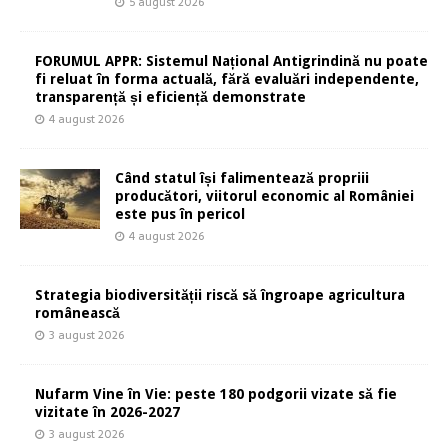
5 august 2026
FORUMUL APPR: Sistemul Național Antigrindină nu poate
fi reluat în forma actuală, fără evaluări independente,
transparență și eficiență demonstrate
4 august 2026
Când statul își falimentează propriii
producători, viitorul economic al României
este pus în pericol
4 august 2026
Strategia biodiversității riscă să îngroape agricultura
românească
3 august 2026
Nufarm Vine în Vie: peste 180 podgorii vizate să fie
vizitate în 2026-2027
3 august 2026