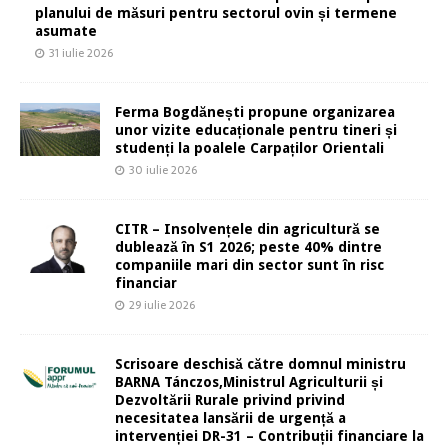
planului de măsuri pentru sectorul ovin și termene
asumate
31 iulie 2026
Ferma Bogdănești propune organizarea
unor vizite educaționale pentru tineri și
studenți la poalele Carpaților Orientali
30 iulie 2026
CITR – Insolvențele din agricultură se
dublează în S1 2026; peste 40% dintre
companiile mari din sector sunt în risc
financiar
29 iulie 2026
Scrisoare deschisă către domnul ministru
BARNA Tánczos,Ministrul Agriculturii și
Dezvoltării Rurale privind privind
necesitatea lansării de urgență a
intervenției DR-31 – Contribuții financiare la