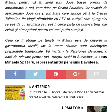
Mălini, pentru că în zonă sunt două trasee: primul de
aproximativ o oră, care duce pe Dealul Pojorâtei, iar celălalt de
aproximativ două ore şi jumătate care ajunge până la Crucea
Talienilor. Pe lângă plimbările cu ATV-ul, turiştii care ajung aici
se pot da cu tiroliana sau pot încerca pista de bull-carting, dar
există şi alte opţiuni pentru cei mai puţin curajoşi.
Ceea ce îi atrage pe turişti în Mălini este de departe și
gastronomia locală, iar la mare căutare sunt bineînţeles
preparatele tradiţionale. Vă invităm la Pensiunea Davideea, o
oază de relaxare pentru toți turiștii sosiți în Bucovina
”,
a spus
Mihaela Spătaru, reprezentantul pensiunii Davideea.
ANTERIOR
PT298/Agile – Hibridul de rapiță Pioneer cu cel mai
ridicat nivel de toleranță la scuturare
URMĂTOR