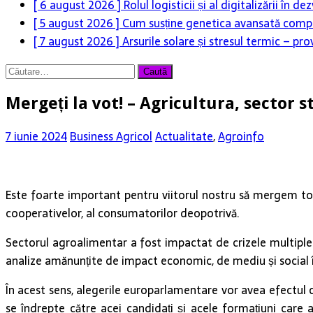
[ 6 august 2026 ]
Rolul logisticii și al digitalizării în
[ 5 august 2026 ]
Cum susține genetica avansată compet
[ 7 august 2026 ]
Arsurile solare și stresul termic – pr
Caută
după:
Mergeți la vot! – Agricultura, sector
7 iunie 2024
Business Agricol
Actualitate
,
Agroinfo
Este foarte important pentru viitorul nostru să mergem toți 
cooperativelor, al consumatorilor deopotrivă.
Sectorul agroalimentar a fost impactat de crizele multiple p
analize amănunțite de impact economic, de mediu și social în
În acest sens, alegerile europarlamentare vor avea efectul c
se îndrepte către acei candidați și acele formațiuni care av