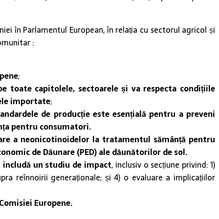
iei în Parlamentul European, în relația cu sectorul agricol și
omunitar :
opene
;
e toate capitolele, sectoarele și va respecta condițiile
sele importate
;
andardele de producție este esențială pentru a preveni
ența pentru consumatori.
zare a neonicotinoidelor la tratamentul sămânță pentru
 Economic de Dăunare (PED) ale dăunătorilor de sol.
să includă un studiu de impact
, inclusiv o secțiune privind: 1)
ra reînnoirii generaționale; și 4) o evaluare a implicațiilor
l Comisiei Europene.