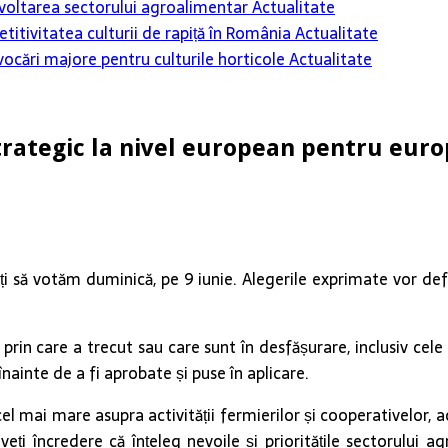
 dezvoltarea sectorului agroalimentar
Actualitate
itivitatea culturii de rapiță în România
Actualitate
ovocări majore pentru culturile horticole
Actualitate
 strategic la nivel european pentru eu
să votăm duminică, pe 9 iunie. Alegerile exprimate vor defini p
rin care a trecut sau care sunt în desfășurare, inclusiv cele 
ainte de a fi aprobate și puse în aplicare.
el mai mare asupra activității fermierilor și cooperativelor, 
eți încredere că înțeleg nevoile și prioritățile sectorului a