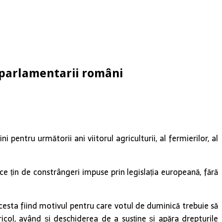
roparlamentarii români
entru următorii ani viitorul agriculturii, al fermierilor, al
ce țin de constrângeri impuse prin legislația europeană, fără
acesta fiind motivul pentru care votul de duminică trebuie să
gricol, având și deschiderea de a susține și apăra drepturile