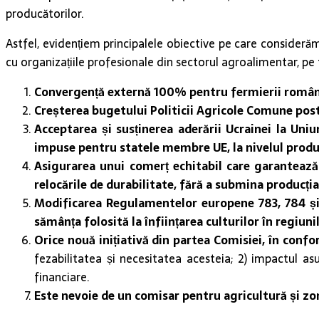
producătorilor.
Astfel, evidențiem principalele obiective pe care considerăm 
cu organizațiile profesionale din sectorul agroalimentar, pe
Convergență externă 100% pentru fermierii român
Creșterea bugetului Politicii Agricole Comune post
Acceptarea și susținerea aderării Ucrainei la Uniu
impuse pentru statele membre UE, la nivelul produc
Asigurarea unui comerț echitabil care garantează
relocările de durabilitate, fără a submina producț
Modificarea Regulamentelor europene 783, 784 și 
sămânța folosită la înființarea culturilor în regiun
Orice nouă inițiativă din partea Comisiei, în confo
fezabilitatea și necesitatea acesteia; 2) impactul asup
financiare.
Este nevoie de un comisar pentru agricultură și zon