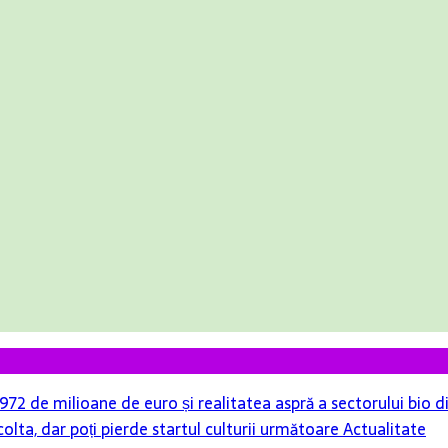
r 972 de milioane de euro și realitatea aspră a sectorului bio
colta, dar poți pierde startul culturii următoare
Actualitate