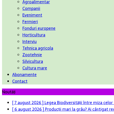
Agroalimentar
Companii
Eveniment
Fermieri
Fonduri europene
Horticultura
Interviu
Tehnica agricola
Zootehnie
Silvicultura
Cultura mare
Abonamente
Contact
Noutăți
[ 7 august 2026 ]
Legea Biodiversității între miza celo
[ 6 august 2026 ]
Producții mari la grâu? Ai câștigat re