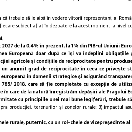
că trebuie să le aibă în vedere viitorii reprezentanți ai Român
 fiecare subiect aflat în dezbatere la acest moment la nivel c
i
;
 2027 de la 0,4% în prezent, la 1% din PIB-ul Uniunii Eur
nea Europeană doar după ce își va îndeplini obligațiile p
ției agricole și condițiile de reciprocitate pentru produ
 un anumit grad de reciprocitate în ceea ce privește st
ia europeană în domenii strategice și asigurând transpar
785/ 2018, care să fie completate cu excepția de utili
ile în care de la natură înregistrăm depășiri ale Pragului
rmitate cu principiile unei mai bune legiferări, trebuie 
ra producției, terenurilor și zonelor rurale; 3) impactul asup
ele rurale, puternic, cu un rol-cheie de vicepreședinte a