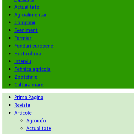
Actualitate
Agroalimentar
Companii
Eveniment
Fermieri
Fonduri europene
Horticultura
Interviu
Tehnica agricola
Zootehnie
Cultura mare
Prima Pagina
Revista
Articole
Agroinfo
Actualitate