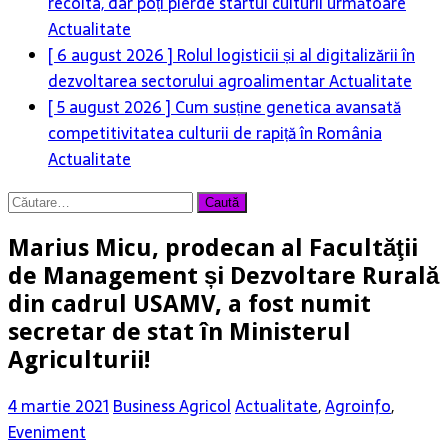
recolta, dar poți pierde startul culturii următoare
Actualitate
[ 6 august 2026 ]
Rolul logisticii și al digitalizării în
dezvoltarea sectorului agroalimentar
Actualitate
[ 5 august 2026 ]
Cum susține genetica avansată
competitivitatea culturii de rapiță în România
Actualitate
Caută
după:
Marius Micu, prodecan al Facultăţii
de Management și Dezvoltare Rurală
din cadrul USAMV, a fost numit
secretar de stat în Ministerul
Agriculturii!
4 martie 2021
Business Agricol
Actualitate
,
Agroinfo
,
Eveniment