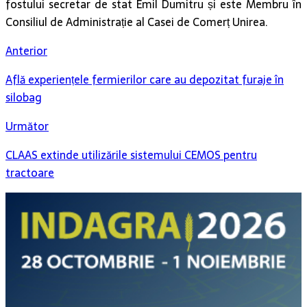
fostului secretar de stat Emil Dumitru și este Membru în
Consiliul de Administrație al Casei de Comerț Unirea.
Anterior
Află experiențele fermierilor care au depozitat furaje în
silobag
Următor
CLAAS extinde utilizările sistemului CEMOS pentru
tractoare