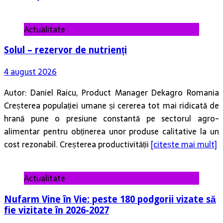
Actualitate
Solul – rezervor de nutrienți
4 august 2026
Autor: Daniel Raicu, Product Manager Dekagro Romania
Creșterea populației umane și cererea tot mai ridicată de
hrană pune o presiune constantă pe sectorul agro-
alimentar pentru obținerea unor produse calitative la un
cost rezonabil. Creșterea productivității
[citește mai mult]
Actualitate
Nufarm Vine în Vie: peste 180 podgorii vizate să
fie vizitate în 2026-2027