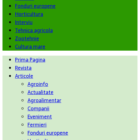
Fonduri europene
Horticultura
Interviu
Tehnica agricola
Zootehnie
Cultura mare
Prima Pagina
Revista
Articole
Agroinfo
Actualitate
Agroalimentar
Companii
Eveniment
Fermieri
Fonduri europene