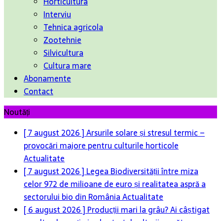
Horticultura
Interviu
Tehnica agricola
Zootehnie
Silvicultura
Cultura mare
Abonamente
Contact
Noutăți
[ 7 august 2026 ]
Arsurile solare și stresul termic –
provocări majore pentru culturile horticole
Actualitate
[ 7 august 2026 ]
Legea Biodiversității între miza
celor 972 de milioane de euro și realitatea aspră a
sectorului bio din România
Actualitate
[ 6 august 2026 ]
Producții mari la grâu? Ai câștigat