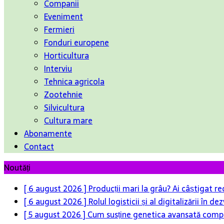
Companii
Eveniment
Fermieri
Fonduri europene
Horticultura
Interviu
Tehnica agricola
Zootehnie
Silvicultura
Cultura mare
Abonamente
Contact
Noutăți
[ 6 august 2026 ]
Producții mari la grâu? Ai câștigat re
[ 6 august 2026 ]
Rolul logisticii și al digitalizării în
[ 5 august 2026 ]
Cum susține genetica avansată compet