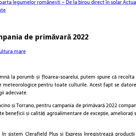
oarta legumelor românești – De la birou direct în solar
Actua
ate
ampania de primăvară 2022
ultura mare
mnă la porumb și floarea-soarelui, putem spune că recolta ag
or meteorologice pentru toate culturile. Acest fapt se datorea
gii adecvate.
eracino și Torrano, pentru campania de primăvară 2022 compani
beneficii și calități agroalimentare de excepție, ameliorați să 
ați în sistem Clerafield Plus și Express înregistrează producți