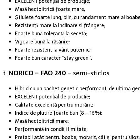
EXCELENT potențial de producție;
Masă hectolitrică foarte mare;
Știulete foarte lung, plin, cu randament mare al boabe
Rezistență mare la înclinare și frângere;
Foarte bună toleranță la secetă;
Vigoare bună la răsărire;
Foarte rezistent la vânt puternic;
Foarte bun caracter “stay green’’.
3.
NORICO – FAO 240
– semi-sticlos
Hibrid cu un pachet genetic performant, de ultimă gen
EXCELENT potențial de producție;
Calitate excelentă pentru morărit;
Indice de plutire foarte bun (8 – 16%);
Masă hectolitrică mare;
Performanță în condiții limitate;
Pretabil atât pentru boabe, morărit, cât și pentru siloz;