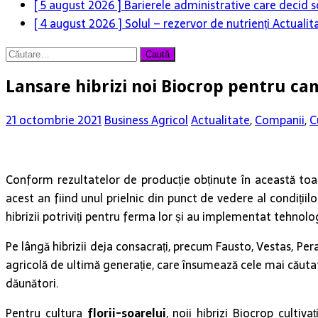
[ 5 august 2026 ]
Barierele administrative care decid s
[ 4 august 2026 ]
Solul – rezervor de nutrienți
Actualit
Caută
după:
Lansare hibrizi noi Biocrop pentru c
21 octombrie 2021
Business Agricol
Actualitate
,
Companii
,
C
Conform rezultatelor de producție obținute în această toa
acest an fiind unul prielnic din punct de vedere al condițiil
hibrizii potriviți pentru ferma lor și au implementat tehnolo
Pe lângă hibrizii deja consacrați, precum Fausto, Vestas, P
agricolă de ultimă generație, care însumează cele mai căutate 
dăunători.
Pentru cultura
florii-soarelui
, noii hibrizi Biocrop cultiv