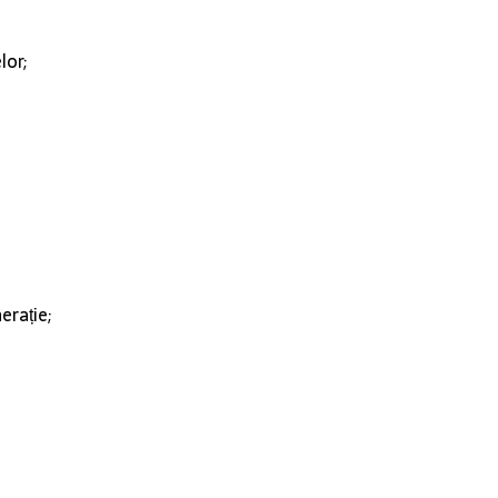
lor;
erație;