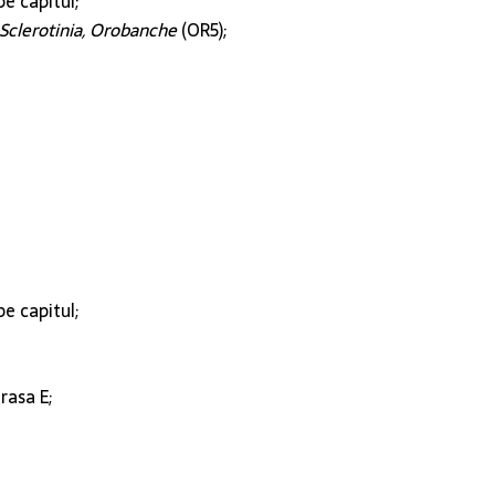
e capitul;
Sclerotinia, Orobanche
(OR5);
e capitul;
rasa E;