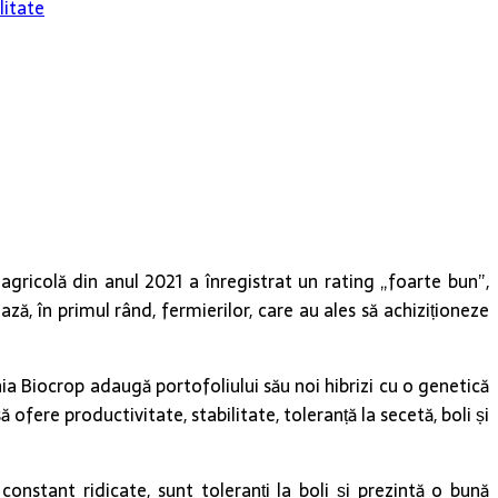
litate
ricolă din anul 2021 a înregistrat un rating „foarte bun”,
ză, în primul rând, fermierilor, care au ales să achiziționeze
a Biocrop adaugă portofoliului său noi hibrizi cu o genetică
ofere productivitate, stabilitate, toleranță la secetă, boli și
i constant ridicate, sunt toleranți la boli și prezintă o bună