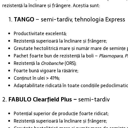
rezistență la înclinare și frângere. Aceștia sunt:
TANGO
– semi-tardiv, tehnologia Express
Productivitate excelentă;
Rezistență superioară la înclinare și frângere;
Greutate hectolitrică mare și număr mare de semințe p
Pachet foarte bun de rezistență la boli –
Plasmopara, Ph
Rezistență la
Orobanche
(OR5);
Foarte bună vigoare la răsărire;
Conținut în ulei > 41%;
Adaptabilitate ridicată în toate condițiile pedoclimatic
2.
FABULO Clearfield Plus –
semi-tardiv
Potențial superior de producție foarte ridicat;
Rezistență superioară la înclinare și frângere;