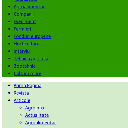
Agroalimentar
Companii
Eveniment
Fermieri
Fonduri europene
Horticultura
Interviu
Tehnica agricola
Zootehnie
Cultura mare
Prima Pagina
Revista
Articole
Agroinfo
Actualitate
Agroalimentar