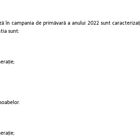
ă în campania de primăvară a anului 2022 sunt caracterizați
tia sunt:
erație;
boabelor.
erație;