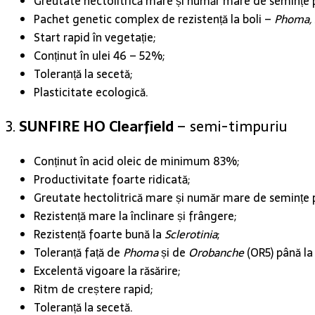
Greutate hectolitrică mare și număr mare de semințe p
Pachet genetic complex de rezistență la boli –
Phoma, 
Start rapid în vegetație;
Conținut în ulei 46 – 52%;
Toleranță la secetă;
Plasticitate ecologică.
3.
SUNFIRE HO Clearfield
– semi-timpuriu
Conținut în acid oleic de minimum 83%;
Productivitate foarte ridicată;
Greutate hectolitrică mare și număr mare de semințe p
Rezistență mare la înclinare și frângere;
Rezistență foarte bună la
Sclerotinia
;
Toleranță față de
Phoma
și de
Orobanche
(OR5) până la 
Excelentă vigoare la răsărire;
Ritm de creștere rapid;
Toleranță la secetă.