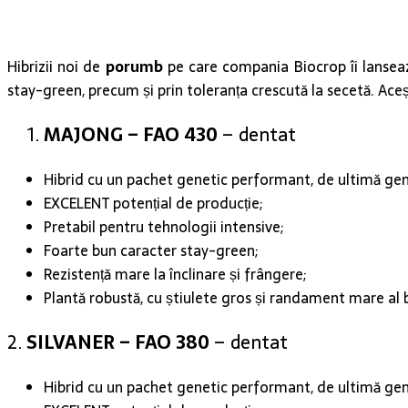
Hibrizii noi de
porumb
pe care compania Biocrop îi lanseaz
stay-green, precum și prin toleranța crescută la secetă. Aceș
MAJONG – FAO 430
– dentat
Hibrid cu un pachet genetic performant, de ultimă gen
EXCELENT potențial de producție;
Pretabil pentru tehnologii intensive;
Foarte bun caracter stay-green;
Rezistență mare la înclinare și frângere;
Plantă robustă, cu știulete gros și randament mare al 
2.
SILVANER – FAO 380
– dentat
Hibrid cu un pachet genetic performant, de ultimă gen