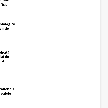
rmierul nu
icial!
biologice
zii de
licită
lui de
 și
caționale
poalele