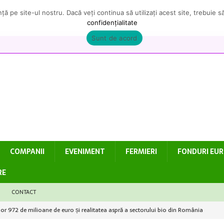
ă pe site-ul nostru. Dacă veți continua să utilizați acest site, trebuie 
confidențialitate
Sunt de acord
COMPANII
EVENIMENT
FERMIERI
FONDURI EU
RE
CONTACT
elor 972 de milioane de euro și realitatea aspră a sectorului bio din România