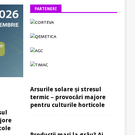
PARTENERI
Arsurile solare și stresul
termic – provocări majore
pentru culturile horticole
sul
jore
cole
Producții mari la grâu? Ai