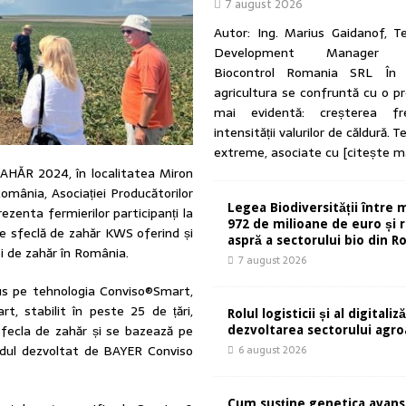
7 august 2026
Autor: Ing. Marius Gaidanof, T
Development Manager A
Biocontrol Romania SRL În u
agricultura se confruntă cu o p
mai evidentă: creșterea fre
intensității valurilor de căldură. 
extreme, asociate cu
[citește m
HĂR 2024, în localitatea Miron
omânia, Asociației Producătorilor
Legea Biodiversității între 
zenta fermierilor participanți la
972 de milioane de euro și r
 de sfeclă de zahăr KWS oferind și
aspră a sectorului bio din 
ei de zahăr în România.
7 august 2026
pus pe tehnologia Conviso®Smart,
t, stabilit în peste 25 de țări,
Rolul logisticii și al digitaliză
sfecla de zahăr și se bazează pe
dezvoltarea sectorului agr
idul dezvoltat de BAYER Conviso
6 august 2026
Cum susține genetica avans