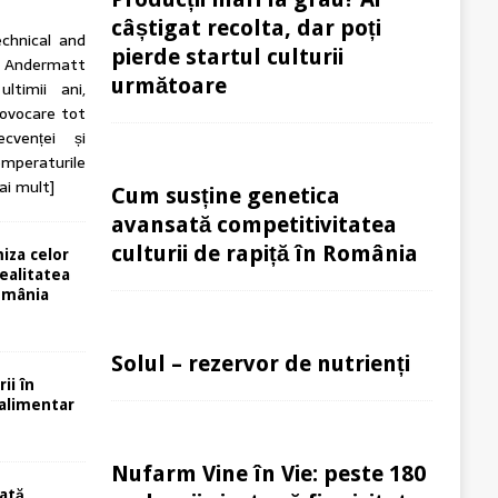
câștigat recolta, dar poți
echnical and
pierde startul culturii
ndermatt
următoare
ltimii ani,
rovocare tot
cvenței și
Temperaturile
ai mult]
Cum susține genetica
avansată competitivitatea
culturii de rapiță în România
miza celor
ealitatea
România
Solul – rezervor de nutrienți
rii în
oalimentar
Nufarm Vine în Vie: peste 180
ată