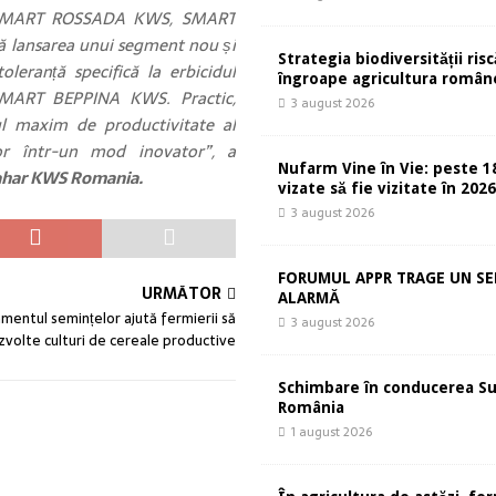
SMART ROSSADA KWS, SMART
 lansarea unui segment nou și
Strategia biodiversității risc
eranță specifică la erbicidul
îngroape agricultura român
 SMART BEPPINA KWS. Practic,
3 august 2026
ul maxim de productivitate al
lor într-un mod inovator”, a
Nufarm Vine în Vie: peste 1
ahar KWS Romania.
vizate să fie vizitate în 202
3 august 2026
FORUMUL APPR TRAGE UN S
URMĂTOR
ALARMĂ
mentul semințelor ajută fermierii să
3 august 2026
zvolte culturi de cereale productive
Schimbare în conducerea S
România
1 august 2026