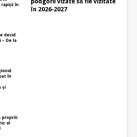
podgorii vizate să fie vizitate
rapiță în
în 2026-2027
re decid
 – De la
ional
uat în
 și
 propriii
ic al
l