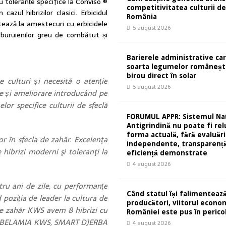
 toleranțe specifice la Conviso ®
competitivitatea culturii de 
cazul hibrizilor clasici. Erbicidul
România
tează la amestecuri cu erbicidele
5 august 2026
 buruienilor greu de combătut și
Barierele administrative ca
soarta legumelor românești
birou direct în solar
 culturi și necesită o atenție
5 august 2026
re și ameliorare introducând pe
elor specifice culturii de sfeclă
FORUMUL APPR: Sistemul Naț
Antigrindină nu poate fi rel
forma actuală, fără evaluări
r în sfecla de zahăr. Excelenţa
independente, transparență
 hibrizi moderni şi toleranţi la
eficiență demonstrate
4 august 2026
u ani de zile, cu performanțe
Când statul își falimentează
d poziția de leader la cultura de
producători, viitorul econom
 de zahăr KWS avem 8 hibrizi cu
României este pus în perico
ART BELAMIA KWS, SMART DJERBA
4 august 2026