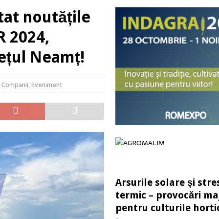
at noutățile
 recolta, dar poți pierde startul culturii următoare
ACTUALITATE
R 2024,
i în dezvoltarea sectorului agroalimentar
ACTUALITATE
dețul Neamț!
mpetitivitatea culturii de rapiță în România
ACTUALITATE
 provocări majore pentru culturile horticole
ACTUALITATE
,
Companii
,
Eveniment
Arsurile solare și stre
termic – provocări ma
pentru culturile horti