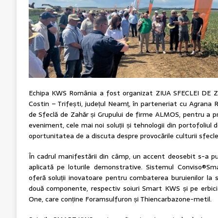
Echipa KWS România a fost organizat ZIUA SFECLEI DE ZA
Costin – Trifești, județul Neamț, în parteneriat cu Agrana R
de Sfeclă de Zahăr și Grupului de firme ALMOS, pentru a pre
eveniment, cele mai noi soluții și tehnologii din portofoliul
oportunitatea de a discuta despre provocările culturii sfecl
În cadrul manifestării din câmp, un accent deosebit s-a 
aplicată pe loturile demonstrative. Sistemul Conviso®Smar
oferă soluții inovatoare pentru combaterea buruienilor la 
două componente, respectiv soiuri Smart KWS și pe erbic
One, care conține Foramsulfuron și Thiencarbazone-metil.