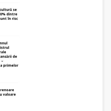
cultură se
40% dintre
unt în risc
omnul
istrul
rale
lansării de
 –
ta primelor
prenoare
cu valoare