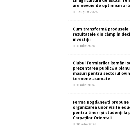
În agricultura de astăzi, fe
are nevoie de optimism artif
1 august 2026
Cum transformă produsele 
rezultatele din câmp în deci
investiții
31 iulie 2026
Clubul Fermierilor Români so
prezentarea publică a planu
măsuri pentru sectorul ovin
termene asumate
31 iulie 2026
Ferma Bogdănești propune
organizarea unor vizite edu
pentru tineri și studenți la 
Carpaților Orientali
30 iulie 2026