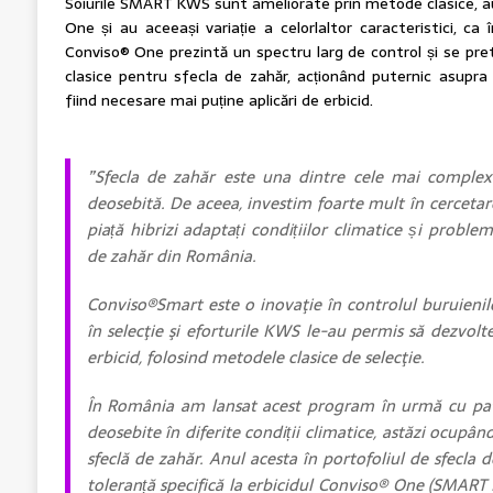
Soiurile SMART KWS sunt ameliorate prin metode clasice, au
One și au aceeași variație a celorlaltor caracteristici, ca în 
Conviso® One prezintă un spectru larg de control și se pre
clasice pentru sfecla de zahăr, acționând puternic asupra
fiind necesare mai puține aplicări de erbicid.
”Sfecla de zahăr este una dintre cele mai complexe
deosebită. De aceea, investim foarte mult în cerceta
piață hibrizi adaptați condițiilor climatice și problem
de zahăr din România.
Conviso®Smart este o inovaţie în controlul buruienilo
în selecţie şi eforturile KWS le-au permis să dezvolte
erbicid, folosind metodele clasice de selecţie.
În România am lansat acest program în urmă cu patr
deosebite în diferite condiții climatice, astăzi ocupân
sfeclă de zahăr. Anul acesta în portofoliul de sfecla
toleranță specifică la erbicidul Conviso® One (SM