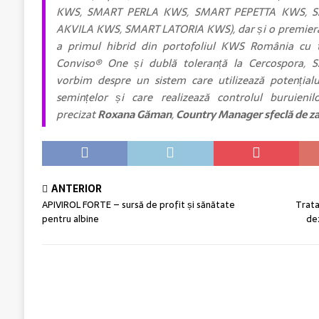
KWS, SMART PERLA KWS, SMART PEPETTA KWS, 
AKVILA KWS, SMART LATORIA KWS), dar și o premieră
a primul hibrid din portofoliul KWS România cu tol
Conviso® One și dublă toleranță la Cercospora,
vorbim despre un sistem care utilizează potențial
semințelor și care realizează controlul buruieni
precizat
Roxana Găman
,
Country Manager sfeclă de z
ANTERIOR
APIVIROL FORTE – sursă de profit și sănătate
Trata
pentru albine
de