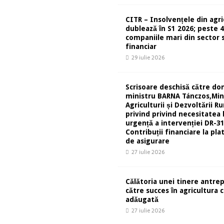
CITR – Insolvențele din agri
dublează în S1 2026; peste 
companiile mari din sector s
financiar
29 iulie 2026
Scrisoare deschisă către d
ministru BARNA Tánczos,Min
Agriculturii și Dezvoltării Ru
privind privind necesitatea 
urgență a intervenției DR-31
Contribuții financiare la pla
de asigurare
27 iulie 2026
Călătoria unei tinere antre
către succes în agricultura 
adăugată
27 iulie 2026