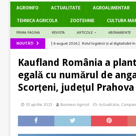
AGROINFO
ACTUALITATE
AGROALIMENTAR
TEHNICA AGRICOLA
ZOOTEHNIE
CULTURA MA
PRIMA PAGINA
REVISTA
ARTICOLE
ABONAMENTE
NOUTĂȚI
[ 6 august 2026 ]
Rolul logisticii și al digitalizări
[ 5 august 2026 ]
Cum susține genetica avansată co
Kaufland România a plant
[ 5 august 2026 ]
Barierele administrative care dec
egală cu numărul de angaj
[ 4 august 2026 ]
Solul – rezervor de nutrienți
A
Scorțeni, județul Prahova
[ 6 august 2026 ]
Producții mari la grâu? Ai câștiga
10 aprilie 2023
Business Agricol
Actualitate
,
Compani