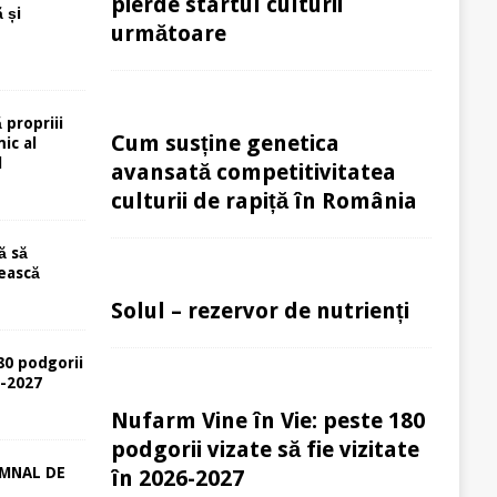
pierde startul culturii
 și
următoare
 propriii
Cum susține genetica
ic al
l
avansată competitivitatea
culturii de rapiță în România
ă să
ească
Solul – rezervor de nutrienți
80 podgorii
6-2027
Nufarm Vine în Vie: peste 180
podgorii vizate să fie vizitate
EMNAL DE
în 2026-2027