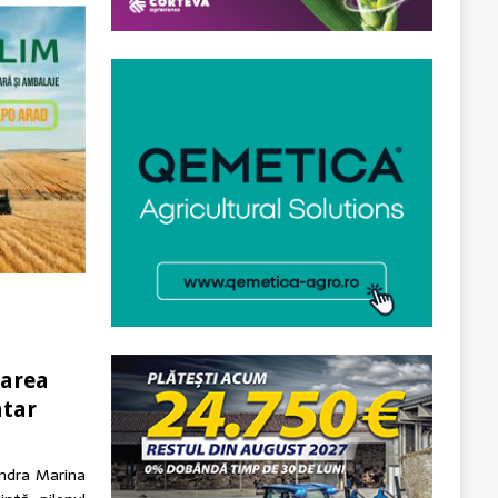
tarea
ntar
andra Marina