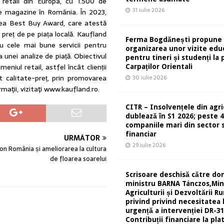
retail din Europa, cu 1.500 de
31 iulie 2026
de magazine în România. În 2023,
rea Best Buy Award, care atestă
preț de pe piața locală. Kaufland
Ferma Bogdănești propune
u cele mai bune servicii pentru
organizarea unor vizite edu
a unei analize de piață. Obiectivul
pentru tineri și studenți la 
niul retail, astfel încât clienții
Carpaților Orientali
 calitate-preț, prin promovarea
30 iulie 2026
rmaţii, vizitaţi www.kaufland.ro.
CITR – Insolvențele din agri
dublează în S1 2026; peste 
companiile mari din sector s
financiar
URMĂTOR
29 iulie 2026
on România și ameliorarea la cultura
de floarea soarelui
Scrisoare deschisă către d
ministru BARNA Tánczos,Min
Agriculturii și Dezvoltării Ru
privind privind necesitatea 
urgență a intervenției DR-31
Contribuții financiare la pla