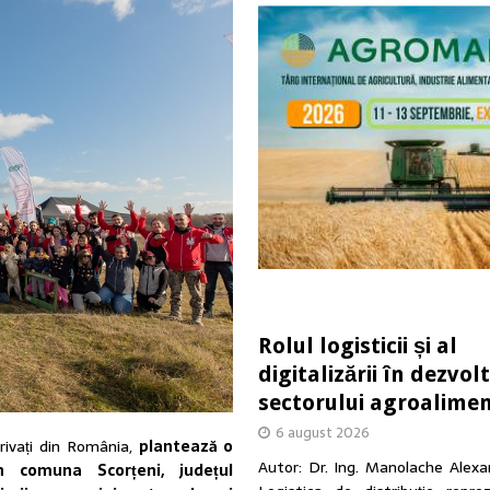
Rolul logisticii și al
digitalizării în dezvol
sectorului agroalime
6 august 2026
privați din România,
plantează o
Autor: Dr. Ing. Manolache Alex
 comuna Scorțeni, județul