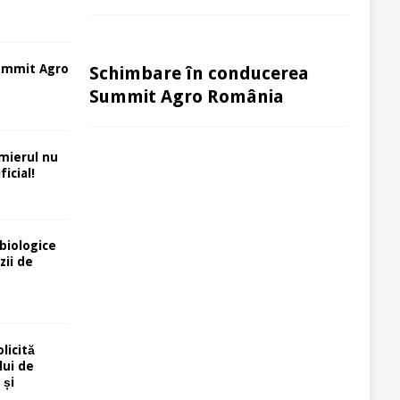
ummit Agro
Schimbare în conducerea
Summit Agro România
rmierul nu
icial!
biologice
zii de
licită
lui de
 și