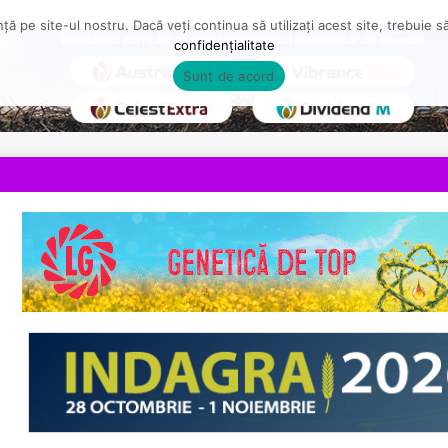
ă pe site-ul nostru. Dacă veți continua să utilizați acest site, trebuie 
confidențialitate
Sunt de acord