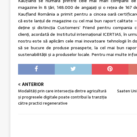
Kaufland se numără printre cele mai mari companii de 
magazine în 8 țări, 148.000 de angajați și o rețea de 167 
Kaufland România a primit pentru a cincea oară certifica
că este lanțul de magazine cu cel mai bun raport calitate – 
deține și distincția Customers’ Friend pentru compania c
clienți, acordată de Institutul internațional ICERTIAS, în urm
nostru este să aplicăm cele mai inovatoare tehnologii în dome
să se bucure de produse proaspete, la cel mai bun raport
sustenabilității și a produselor locale. Pentru mai multe info
ANTERIOR
Modalități prin care intersecția dintre agricultură
Saaten Uni
și progresele digitale poate contribui la tranziția
către practici regenerative