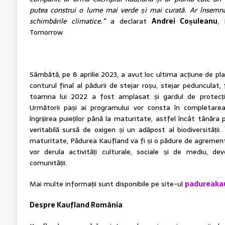
putea construi o lume mai verde și mai curată. Ar însemn
schimbările climatice.”
a declarat
Andrei Coșuleanu
, 
Tomorrow
Sâmbătă, pe 8 aprilie 2023, a avut loc ultima acțiune de pla
conturul final al pădurii de stejar roșu, stejar pedunculat, fr
toamna lui 2022 a fost amplasat și gardul de protecți
Următorii pași ai programului vor consta în completare
îngrijirea puieților până la maturitate, astfel încât tânăra
veritabilă sursă de oxigen și un adăpost al biodiversității.
maturitate, Pădurea Kaufland va fi și o pădure de agrement
vor derula activități culturale, sociale și de mediu, de
comunității.
Mai multe informații sunt disponibile pe site-ul
padureakau
Despre Kaufland România