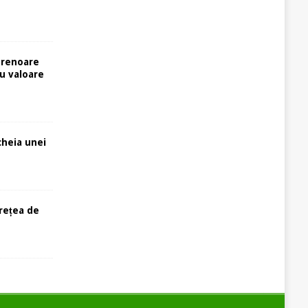
prenoare
cu valoare
cheia unei
rețea de