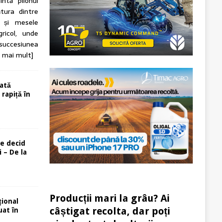
intă pilonul
tura dintre
n și mesele
ricol, unde
 succesiunea
e mai mult]
ată
rapiță în
re decid
 – De la
Producții mari la grâu? Ai
ional
câștigat recolta, dar poți
uat în