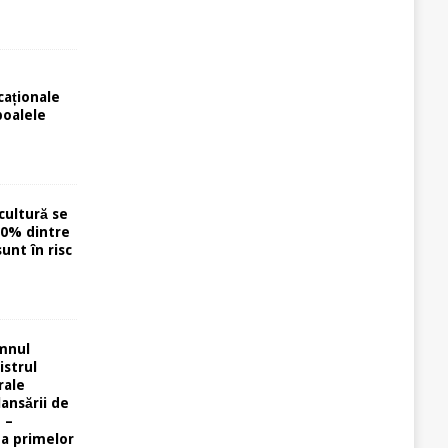
caționale
poalele
cultură se
40% dintre
unt în risc
omnul
istrul
rale
lansării de
 –
ta primelor