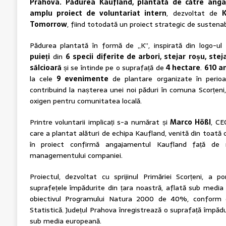
Prahova.
Pădurea Kaufland, plantată de către angaj
amplu proiect de voluntariat intern
, dezvoltat de
K
Tomorrow
, fiind totodată un proiect strategic de sustenabi
Pădurea plantată în formă de „K”, inspirată din logo-ul
puieți
din
6 specii diferite de arbori, stejar roșu, stej
s
ălcioară
și se întinde pe o suprafață de
4 hectare
.
610 a
la cele
9 evenimente
de plantare organizate în perioa
contribuind la nașterea unei noi păduri în comuna Scorțeni
oxigen pentru comunitatea locală.
Printre voluntarii implicați s-a numărat și
Marco Hößl
, CE
care a plantat alături de echipa Kaufland, venită din toată col
în proiect confirmă angajamentul Kaufland față de m
managementului companiei.
Proiectul, dezvoltat cu sprijinul Primăriei Scorțeni, a 
suprafețele împădurite din țara noastră, aflată sub medi
obiectivul Programului Natura 2000 de 40%, conform da
Statistică. Județul Prahova înregistrează o suprafață împă
sub media europeană.