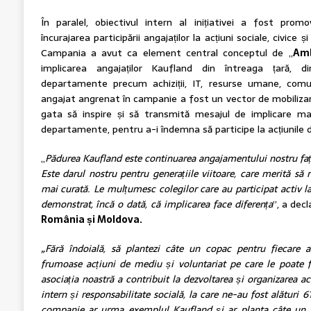
În paralel, obiectivul intern al inițiativei a fost promov
încurajarea participării angajaților la acțiuni sociale, civice
Campania a avut ca element central conceptul de „
Amb
implicarea angajaților Kaufland din întreaga țară, 
departamente precum achiziții, IT, resurse umane, comuni
angajat angrenat în campanie a fost un vector de mobilizare
gata să inspire și să transmită mesajul de implicare mai
departamente, pentru a-i îndemna să participe la acțiunile d
„
Pădurea Kaufland este continuarea angajamentului nostru faț
Este darul nostru pentru generațiile viitoare, care merită s
mai curată. Le mulțumesc colegilor care au participat activ la 
demonstrat, încă o dată, că implicarea face diferența
”,
a dec
România și Moldova.
„Fără îndoială, să plantezi câte un copac pentru fiecare 
frumoase acțiuni de mediu și voluntariat pe care le poat
asociația noastră a contribuit la dezvoltarea și organizarea ac
intern și responsabilitate socială, la care ne-au fost alături 
companie ar urma exemplul Kaufland și ar planta câte un 