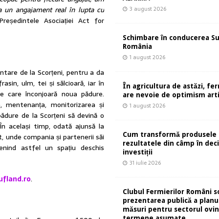
3 august 2026
a un angajament real în lupta cu
Președintele Asociației Act for
Schimbare în conducerea S
România
1 august 2026
ntare de la Scorțeni, pentru a da
asin, ulm, tei și sălcioară, iar în
În agricultura de astăzi, fe
e care înconjoară noua pădure.
are nevoie de optimism artif
a, mentenanța, monitorizarea și
1 august 2026
 pădure de la Scorțeni să devină o
 În același timp, odată ajunsă la
Cum transformă produsele 
, unde compania și partenerii săi
rezultatele din câmp în deci
venind astfel un spațiu deschis
investiții
31 iulie 2026
fland.ro
.
Clubul Fermierilor Români so
prezentarea publică a planu
măsuri pentru sectorul ovin
termene asumate