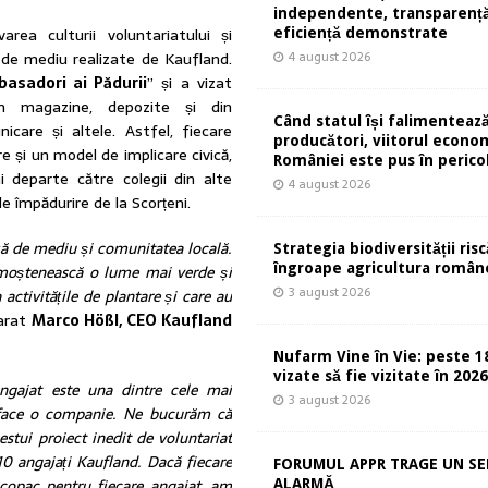
independente, transparență
area culturii voluntariatului și
eficiență demonstrate
4 august 2026
 și de mediu realizate de Kaufland.
asadori ai Pădurii
” și a vizat
din magazine, depozite și din
Când statul își falimentează
care și altele. Astfel, fiecare
producători, viitorul econom
 și un model de implicare civică,
României este pus în perico
 departe către colegii din alte
4 august 2026
e împădurire de la Scorțeni.
ă de mediu și comunitatea locală.
Strategia biodiversității risc
îngroape agricultura român
ă moștenească o lume mai verde și
3 august 2026
activitățile de plantare și care au
larat
Marco Hößl, CEO Kaufland
Nufarm Vine în Vie: peste 1
vizate să fie vizitate în 202
angajat este una dintre cele mai
3 august 2026
e face o companie. Ne bucurăm că
estui proiect inedit de voluntariat
610 angajați Kaufland. Dacă fiecare
FORUMUL APPR TRAGE UN S
copac pentru fiecare angajat, am
ALARMĂ