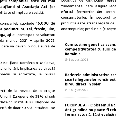
Logistica de distribuție reprez
ații companiei, este cel mai
fundamental care asigură legă
aufland și Asociația Act for
efortul fermierilor din tere
litate și implicare socială.
consumatorilor. În sectorul ag
producția este strâns legată de
 companiei, cuprinde
16.000 de
anotimpurilor, produsele
[citeșt
ar pedunculat, tei, frasin, ulm,
ngajați
au participat ca voluntari
da martie 2021 – aprilie 2023,
Cum susține genetica avans
, care va deveni o nouă sursă de
competitivitatea culturii de 
România
5 august 2026
O Kaufland România și Moldova,
țurile țării. Implicarea sa directă
ediu și societate, la nivelul
Barierele administrative ca
soarta legumelor românești
birou direct în solar
5 august 2026
pornit de la nevoia de a crește
a Uniunii Europene de 38% și sub
telor Institutului Național de
FORUMUL APPR: Sistemul Naț
durită de doar 30.5%, situându-se
Antigrindină nu poate fi rel
forma actuală, fără evaluări